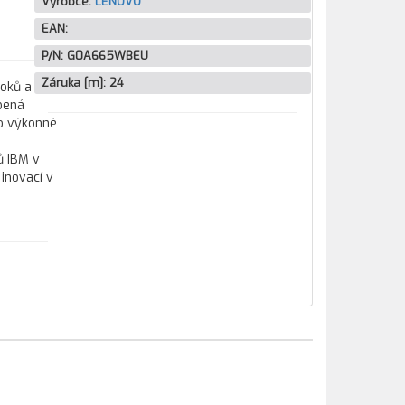
Výrobce:
LENOVO
EAN:
P/N:
G0A665WBEU
Záruka [m]:
24
ooků a
bená
co výkonné
ů IBM v
inovací v