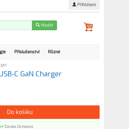
Přihlášení
Hledat
gie
Příslušenství
Různé
rger
USB-C GaN Charger
Do košíku
✓
í
Záruka 24 měsíců