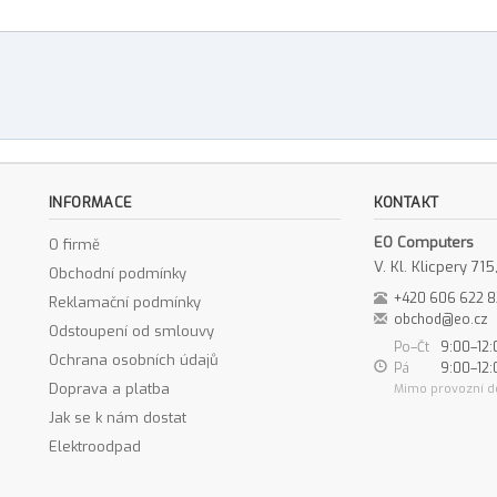
INFORMACE
KONTAKT
EO Computers
O firmě
V. Kl. Klicpery 7
Obchodní podmínky
+420 606 622 
Reklamační podmínky
obchod@eo.cz
Odstoupení od smlouvy
Po–Čt
9:00–12:
Ochrana osobních údajů
Pá
9:00–12:
Doprava a platba
Mimo provozní d
Jak se k nám dostat
Elektroodpad