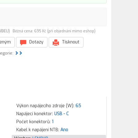
5WBEU)
Běžná cena: 695 Kč (při objednání mimo eshop)
beným
Dotazy
Tisknout
tegorie:
Výkon napájecího zdroje (W):
65
Napájecí konektor:
USB - C
Počet konektorů:
1
Kabel k napájení NTB:
Ano