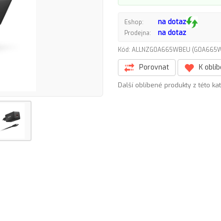
na dotaz
Eshop:
na dotaz
Prodejna:
Kód: ALLNZG0A665WBEU (G0A66
Porovnat
K oblí
Další oblíbené produkty z této ka