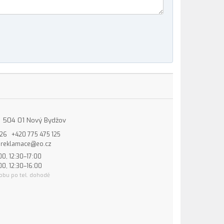
15, 504 01 Nový Bydžov
826
+420 775 475 125
reklamace@eo.cz
00, 12:30–17:00
00, 12:30–16:00
obu po tel. dohodě