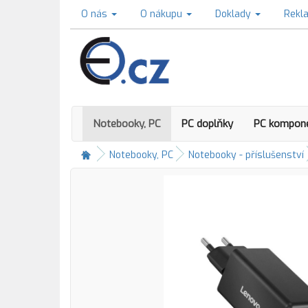
O nás
O nákupu
Doklady
Rekl
Notebooky, PC
PC doplňky
PC kompon
Notebooky, PC
Notebooky - příslušenství