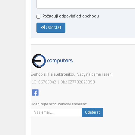
Požaduji odpověď od obchodu
Odeslat
E-shop s IT a elektronikou. Vždy najdeme řešení!
IČO: 86705342 | DIČ: CZ7702023098
Odebírejte akční nabídky emailem:
Odebírat