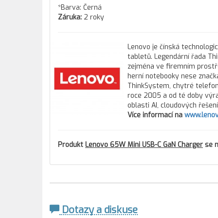
*Barva: Černá
Záruka:
2 roky
Lenovo je čínská technologi
tabletů. Legendární řada Th
zejména ve firemním prostře
herní notebooky nese značka
ThinkSystem, chytré telefony
roce 2005 a od té doby výra
oblasti AI, cloudových řešen
Více informací na
www.lenov
Produkt
Lenovo 65W Mini USB-C GaN Charger
se n
Dotazy a diskuse