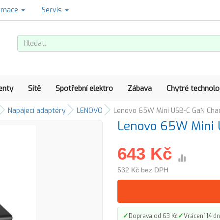
amace
Servis
enty
Sítě
Spotřební elektro
Zábava
Chytré technolo
Napájecí adaptéry
LENOVO
Lenovo 65W Mini USB-C GaN Cha
Lenovo 65W Mini 
643 Kč
532 Kč bez DPH
✓
✓
Doprava od 63 Kč
Vrácení 14 dn