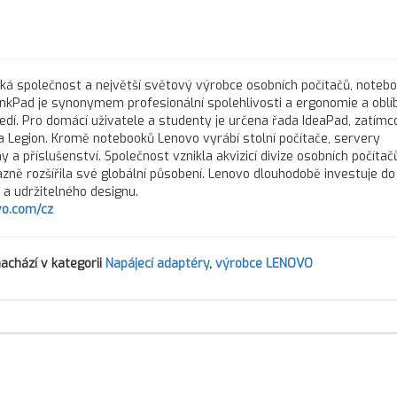
cká společnost a největší světový výrobce osobních počítačů, noteb
inkPad je synonymem profesionální spolehlivosti a ergonomie a oblí
dí. Pro domácí uživatele a studenty je určena řada IdeaPad, zatím
 Legion. Kromě notebooků Lenovo vyrábí stolní počítače, servery
 a příslušenství. Společnost vznikla akvizicí divize osobních počítač
zně rozšířila své globální působení. Lenovo dlouhodobě investuje do 
í a udržitelného designu.
o.com/cz
achází v kategorii
Napájecí adaptéry
,
výrobce LENOVO