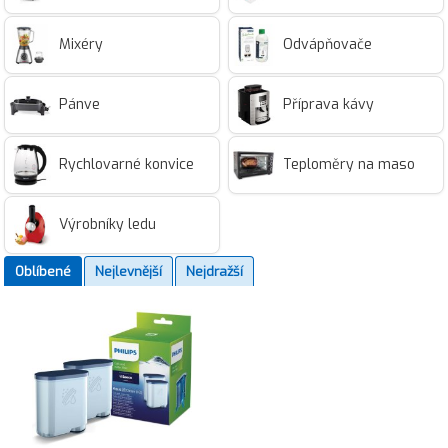
Mixéry
Odvápňovače
Pánve
Příprava kávy
Rychlovarné konvice
Teploměry na maso
Výrobníky ledu
Oblíbené
Nejlevnější
Nejdražší