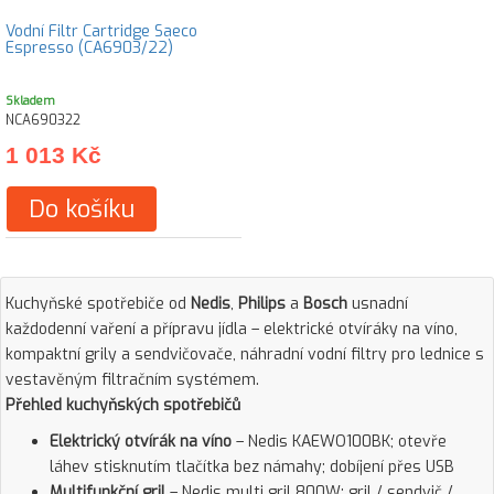
Vodní Filtr Cartridge Saeco
Espresso (CA6903/22)
Skladem
NCA690322
1 013 Kč
Do košíku
Kuchyňské spotřebiče od
Nedis
,
Philips
a
Bosch
usnadní
každodenní vaření a přípravu jídla – elektrické otvíráky na víno,
kompaktní grily a sendvičovače, náhradní vodní filtry pro lednice s
vestavěným filtračním systémem.
Přehled kuchyňských spotřebičů
Elektrický otvírák na víno
– Nedis KAEWO100BK; otevře
láhev stisknutím tlačítka bez námahy; dobíjení přes USB
Multifunkční gril
– Nedis multi gril 800W; gril / sendvič /