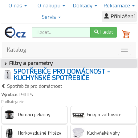
O nás
O nákupu
Doklady
Reklamace
Přihlášení
Servis
Hledat
Katalog
Filtry a parametry
SPOTŘEBIČE PRO DOMÁCNOST -
KUCHYŇSKÉ SPOTŘEBIČE
Spotřebiče pro domácnost
Výrobce:
PHILIPS
Podkategorie:
Domácí pekárny
Grily a vaflovače
Horkovzdušné fritézy
Kuchyňské váhy