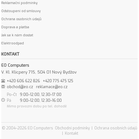
Reklamační podmínky
Odstoupení od smlouvy
Ochrana osobních údajů
Doprava a platba
Jak se k nám dostat
Elektroodpad
KONTAKT
EO Computers
V. Kl. Klicpery 715, 504 01 Nový Bydžov
+420 606 622 826
+420 775 475 125
obchod@eo.cz
reklamace@eo.cz
Po–Čt
9:00–12:00, 12:30–17:00
Pá
9:00–12:00, 12:30–16:00
Mimo provozní dobu po tel. dohodě
© 2004–2026 EO Computers
Obchodní podmínky
|
Ochrana osobních údajů
|
Kontakt