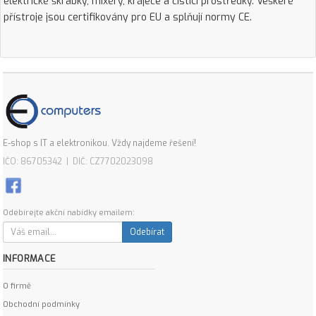
elektrické škrabky, mixéry, kráječe a čistící prostředky. Veškeré
přístroje jsou certifikovány pro EU a splňují normy CE.
E-shop s IT a elektronikou. Vždy najdeme řešení!
IČO: 86705342 | DIČ: CZ7702023098
Odebírejte akční nabídky emailem:
Odebírat
INFORMACE
O firmě
Obchodní podmínky