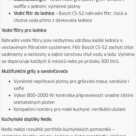
waffle v jednom; výměnné plotny
Vodní filtr do lednice
– Bosch CS-52 náhradní filtr; čistá a
chutná voda přímo z dávkovače lednice
Vodní filtry pro lednice
Náhradní vodní filtry jsou nezbytnou údržbou každé lednice s
vestavěným filtračním systémem. Filtr Bosch CS-52 zachytí chlor,
sedimenty a nečistoty a zajistí čerstvou chuť vody a ledu. Výměna
se doporučuje každých 6 měsíců nebo po průtoku 300 litrů.
Multifunkční grily a sendvičovače
Výměnné nepřilnavé plotny pro grilování masa, sendviče i
vafle
Výkon 800–2000 W; kontrolka připravenosti; snadné čištění
snímatelných ploten
Kompaktní rozměry pro malé kuchyně; vertikální uložení
Kuchyňské doplňky Nedis
Nedis nabízí rozsáhlé portfolio kuchyňských pomocníků –