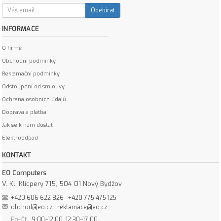
Odebírat
INFORMACE
O firmě
Obchodní podmínky
Reklamační podmínky
Odstoupení od smlouvy
Ochrana osobních údajů
Doprava a platba
Jak se k nám dostat
Elektroodpad
KONTAKT
EO Computers
V. Kl. Klicpery 715, 504 01 Nový Bydžov
+420 606 622 826
+420 775 475 125
obchod@eo.cz
reklamace@eo.cz
Po–Čt
9:00–12:00, 12:30–17:00