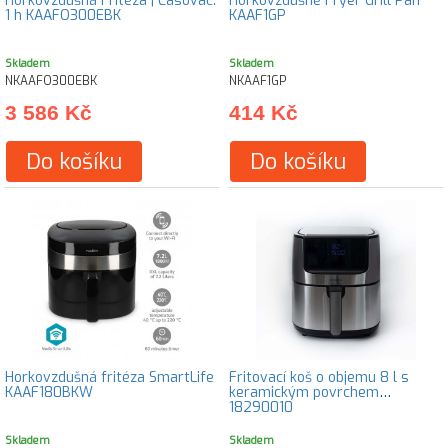
Horkovzdušná Fritéza | Časovač:
Horkovzdušné Fryer Grill Pan
1 h KAAFO300EBK
KAAF1GP
Skladem
Skladem
NKAAFO300EBK
NKAAF1GP
3 586 Kč
414 Kč
Do košíku
Do košíku
Horkovzdušná fritéza SmartLife
Fritovací koš o objemu 8 l s
KAAF180BKW
keramickým povrchem
18290010
Skladem
Skladem