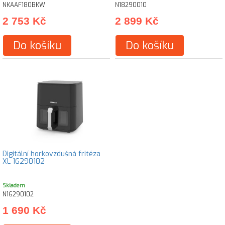
NKAAF180BKW
N18290010
2 753 Kč
2 899 Kč
Do košíku
Do košíku
Digitální horkovzdušná fritéza
XL 16290102
Skladem
N16290102
1 690 Kč