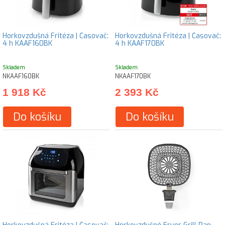
Horkovzdušná Fritéza | Časovač:
Horkovzdušná Fritéza | Časovač:
4 h KAAF160BK
4 h KAAF170BK
Skladem
Skladem
NKAAF160BK
NKAAF170BK
1 918 Kč
2 393 Kč
Do košíku
Do košíku