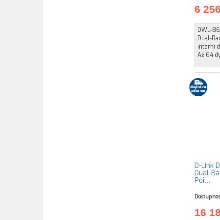
6 25
DWL-862
Dual-Ba
interní
Až 64 d
D-Link 
Dual-Ba
Poi…
Dostupnos
16 1