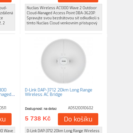
oud-
Nuclias Wireless AC1300 Wave 2 Outdoor
Vzdálená
Cloud-Managed Access Point DBA-3620P.
ce
Spravujte svou bezdrátovou síť odkudkoli s
, 2
tímto Nuclias Cloud venkovním přístupový
1300
D-Link DAP-3712 20km Long Range
anaged
Wireless AC Bridge
0511
AD5120010602
Dostupnost: na dotaz
ku
5 738 Kč
Do košíku
300 Wave
D-Link DAP-3712 20km Long Range Wireless