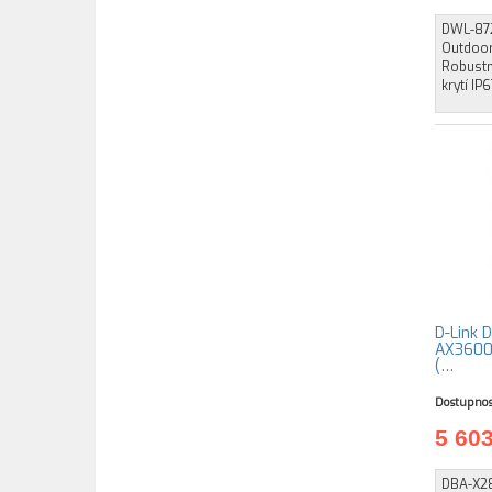
DWL-872
Outdoor
Robustn
krytí IP
D-Link 
AX3600 
(…
Dostupnos
5 60
DBA-X28