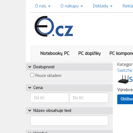
O nás
O nákupu
Doklady
Rekl
Notebooky, PC
PC doplňky
PC kompon
Kategori
Dostupnost
Switche
Pouze skladem
S
Cena
Výrobce
Oblíbe
Název obsahuje text