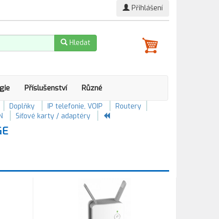
Přihlášení
Hledat
gie
Příslušenství
Různé
Doplňky
IP telefonie, VOIP
Routery
N
Síťové karty / adaptéry
GE