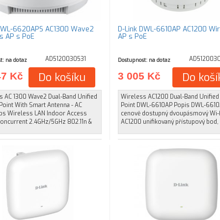
 DWL-6620APS AC1300 Wave2
D-Link DWL-6610AP AC1200 Wir
s AP s PoE
AP s PoE
AD5120030531
AD512003
t: na dotaz
Dostupnost: na dotaz
47 Kč
Do košíku
3 005 Kč
Do koší
s AC 1300 Wave2 Dual-Band Unified
Wireless AC1200 Dual-Band Unified
Point With Smart Antenna - AC
Point DWL-6610AP Popis DWL-6610
s Wireless LAN Indoor Access
cenově dostupný dvoupásmový Wi-
 Concurrent 2.4GHz/5GHz 802.11n &
AC1200 unifikovaný přístupový bod, 