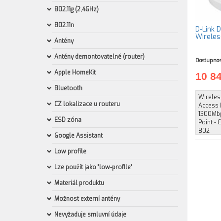
802.11g (2,4GHz)
802.11n
D-Link
Wireles
Antény
Antény demontovatelné (router)
Dostupnos
Apple HomeKit
10 8
Bluetooth
Wireles
CZ lokalizace u routeru
Access 
1300Mbp
ESD zóna
Point -
802
Google Assistant
Low profile
Lze použít jako "low-profile"
Materiál produktu
Možnost externí antény
Nevyžaduje smluvní údaje