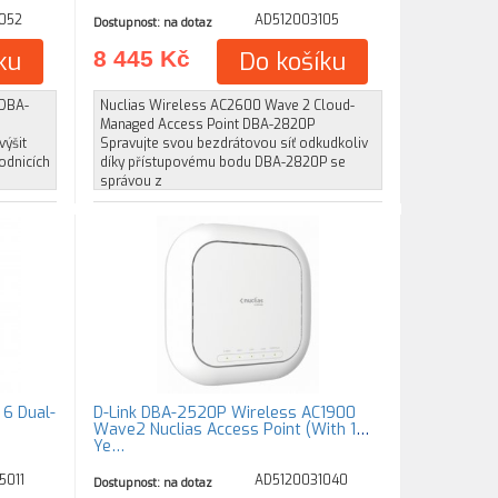
052
AD512003105
Dostupnost: na dotaz
ku
8 445 Kč
Do košíku
 DBA-
Nuclias Wireless AC2600 Wave 2 Cloud-
Managed Access Point DBA-2820P
výšit
Spravujte svou bezdrátovou síť odkudkoliv
odnicích
díky přístupovému bodu DBA-2820P se
správou z
 6 Dual-
D-Link DBA-2520P Wireless AC1900
Wave2 Nuclias Access Point (With 1
Ye…
5011
AD5120031040
Dostupnost: na dotaz