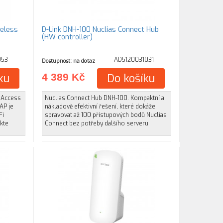
eless
D-Link DNH-100 Nuclias Connect Hub
(HW controller)
053
AD5120031031
Dostupnost: na dotaz
ku
4 389 Kč
Do košíku
 Access
Nuclias Connect Hub DNH-100. Kompaktní a
AP je
nákladově efektivní řešení, které dokáže
Fi
spravovat až 100 přístupových bodů Nuclias
kte
Connect bez potřeby dalšího serveru