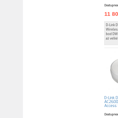
Dostupnos
11 8
D-Link 
Wireles
bod DWL
až velké
D-Link 
AC2600 
Access
Dostupnos