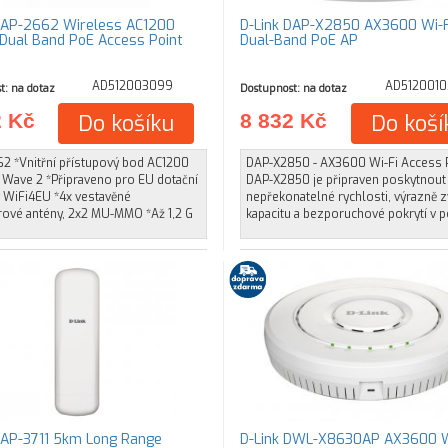
DAP-2662 Wireless AC1200
D-Link DAP-X2850 AX3600 Wi-F
ual Band PoE Access Point
Dual-Band PoE AP
AD512003099
AD5120010
t: na dotaz
Dostupnost: na dotaz
2 Kč
Do košíku
8 832 Kč
Do koší
2 *Vnitřní přístupový bod AC1200
DAP-X2850 - AX3600 Wi-Fi Access 
 Wave 2 *Připraveno pro EU dotační
DAP-X2850 je připraven poskytnout
y WiFi4EU *4x vestavěné
nepřekonatelné rychlosti, výrazně z
ové antény, 2x2 MU-MMO *Až 1,2 G
kapacitu a bezporuchové pokrytí v p
DAP-3711 5km Long Range
D-Link DWL-X8630AP AX3600 W