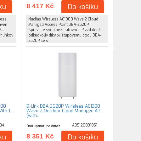
ku
8 417 Kč
Do košíku
cess
Nuclias Wireless AC1900 Wave 2 Cloud
aven
Managed Access Point DBA-2520P
 MU-
Spravujte svou bezdrátovou síť vzdáleně
wnlinkov
odkudkoliv díky přístupovému bodu DBA-
2520P se s
300
D-Link DBA-3620P Wireless AC1300
ith 1
Wave 2 Outdoor Cloud Managed AP
(with…
04
AD5120031051
Dostupnost: na dotaz
ku
8 351 Kč
Do košíku