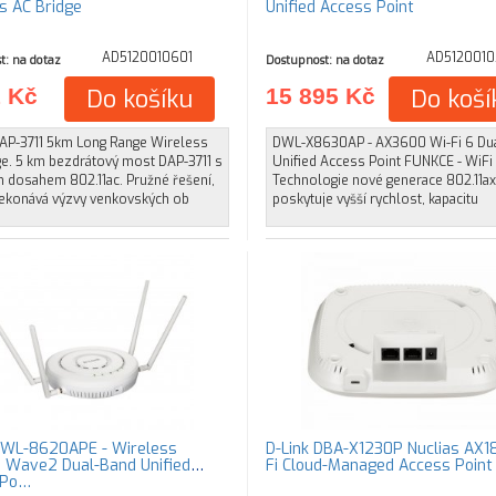
s AC Bridge
Unified Access Point
AD5120010601
AD5120010
t: na dotaz
Dostupnost: na dotaz
1 Kč
Do košíku
15 895 Kč
Do koší
DAP-3711 5km Long Range Wireless
DWL-X8630AP - AX3600 Wi-Fi 6 Du
ge. 5 km bezdrátový most DAP-3711 s
Unified Access Point FUNKCE - WiFi 
 dosahem 802.11ac. Pružné řešení,
Technologie nové generace 802.11ax
řekonává výzvy venkovských ob
poskytuje vyšší rychlost, kapacitu
DWL-8620APE - Wireless
D-Link DBA-X1230P Nuclias AX1
Wave2 Dual-Band Unified
Fi Cloud-Managed Access Point
 Po…