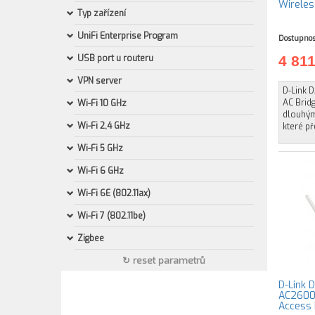
Wireles
Typ zařízení
UniFi Enterprise Program
Dostupnos
USB port u routeru
4 81
VPN server
D-Link 
AC Brid
Wi-Fi 10 GHz
dlouhým
Wi-Fi 2,4 GHz
které p
Wi-Fi 5 GHz
Wi-Fi 6 GHz
Wi-Fi 6E (802.11ax)
Wi-Fi 7 (802.11be)
Zigbee
↻ reset parametrů
D-Link 
AC2600 
Access