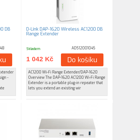
00 DB
D-Link DAP-1620 Wireless AC1200 DB
Range Extender
48
AD512001045
Skladem
ku
1 042 Kč
Do košíku
Extender
AC1200 Wi-Fi Range Extender/DAP-1620
ign -
Overview The DAP-1620 AC1200 Wi-Fi Range
Extender is a portable plug-in repeater that
ate
lets you extend an existing wir