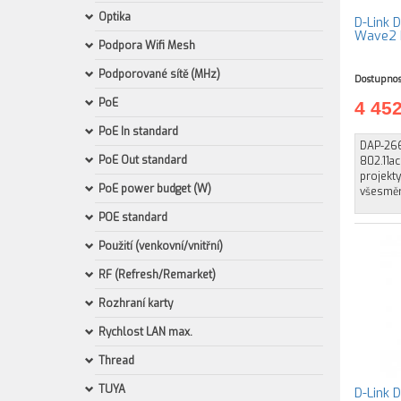
Optika
D-Link 
Wave2 D
Podpora Wifi Mesh
Podporované sítě (MHz)
Dostupnos
PoE
4 45
PoE In standard
DAP-266
PoE Out standard
802.11ac
projekt
PoE power budget (W)
všesměr
POE standard
Použití (venkovní/vnitřní)
RF (Refresh/Remarket)
Rozhraní karty
Rychlost LAN max.
Thread
TUYA
D-Link 