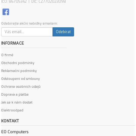
IČO: 86705342 | DIČ: CZ7702023098
Odebírejte akční nabídky emailem:
Odebírat
INFORMACE
O firmě
Obchodní podmínky
Reklamační podmínky
Odstoupení od smlouvy
Ochrana osobních údajů
Doprava a platba
Jak se k nám dostat
Elektroodpad
KONTAKT
EO Computers