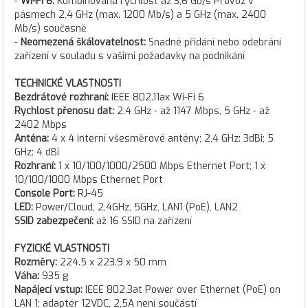
-
Wi-Fi 6:
Kombinovaná rychlost až 3,6 Gb/s Provoz v
pásmech 2,4 GHz (max. 1200 Mb/s) a 5 GHz (max. 2400
Mb/s) současně
-
Neomezená škálovatelnost:
Snadné přidání nebo odebrání
zařízení v souladu s vašimi požadavky na podnikání
TECHNICKÉ VLASTNOSTI
Bezdrátové rozhraní:
IEEE 802.11ax Wi-Fi 6
Rychlost přenosu dat:
2.4 GHz - až 1147 Mbps, 5 GHz - až
2402 Mbps
Anténa:
4 x 4 interní všesměrové antény; 2,4 GHz: 3dBi; 5
GHz: 4 dBi
Rozhraní:
1 x 10/100/1000/2500 Mbps Ethernet Port; 1 x
10/100/1000 Mbps Ethernet Port
Console Port:
RJ-45
LED:
Power/Cloud, 2,4GHz, 5GHz, LAN1 (PoE), LAN2
SSID zabezpečení:
až 16 SSID na zařízení
FYZICKÉ VLASTNOSTI
Rozměry:
224.5 x 223.9 x 50 mm
Váha:
935 g
Napájecí vstup:
IEEE 802.3at Power over Ethernet (PoE) on
LAN 1; adaptér 12VDC, 2,5A není součástí