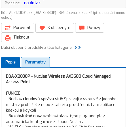
na dotaz
Prodejna:
Kód: AD5120031053 (DBA-X2830P)
Běžná cena: 5 822 Kč (při objednání mimo
eshop)
Porovnat
K oblíbeným
Dotazy
Tisknout
Další oblíbené produkty z této kategorie:
Popis
Parametry
DBA-X2830P - Nuclias Wireless AX3600 Cloud Managed
Access Point
FUNKCE
-
Nuclias cloudová správa sítě:
Spravujte svou síť z jednoho
místa z prohlížeče nebo z tabletu prostřednictvím aplikace,
kdekoli a kdykoli
-
Bezobslužné nasazení:
Instalace typu plug-and-play,
automatická konfigurace z cloudu Nuclias