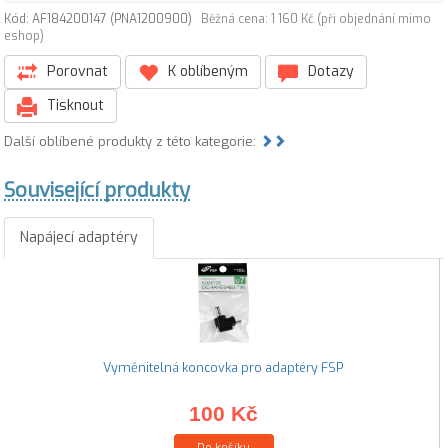
Kód: AF184200147 (PNA1200900)
Běžná cena: 1 160 Kč (při objednání mimo
eshop)
Porovnat
K oblíbeným
Dotazy
Tisknout
Další oblíbené produkty z této kategorie:
Související produkty
Napájecí adaptéry
Vyměnitelná koncovka pro adaptéry FSP
100 Kč
Do košíku