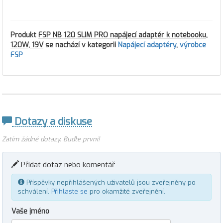
Produkt
FSP NB 120 SLIM PRO napájecí adaptér k notebooku,
120W, 19V
se nachází v kategorii
Napájecí adaptéry
,
výrobce
FSP
Dotazy a diskuse
Zatím žádné dotazy. Buďte první!
Přidat dotaz nebo komentář
Příspěvky nepřihlášených uživatelů jsou zveřejněny po
schválení.
Přihlaste se
pro okamžité zveřejnění.
Vaše jméno