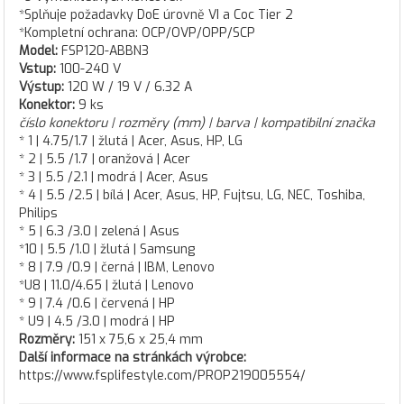
*Splňuje požadavky DoE úrovně VI a Coc Tier 2
*Kompletní ochrana: OCP/OVP/OPP/SCP
Model:
FSP120-ABBN3
Vstup:
100-240 V
Výstup:
120 W / 19 V / 6.32 A
Konektor:
9 ks
číslo konektoru | rozměry (mm) | barva | kompatibilní značka
* 1 | 4.75/1.7 | žlutá | Acer, Asus, HP, LG
* 2 | 5.5 /1.7 | oranžová | Acer
* 3 | 5.5 /2.1 | modrá | Acer, Asus
* 4 | 5.5 /2.5 | bílá | Acer, Asus, HP, Fujtsu, LG, NEC, Toshiba,
Philips
* 5 | 6.3 /3.0 | zelená | Asus
*10 | 5.5 /1.0 | žlutá | Samsung
* 8 | 7.9 /0.9 | černá | IBM, Lenovo
*U8 | 11.0/4.65 | žlutá | Lenovo
* 9 | 7.4 /0.6 | červená | HP
* U9 | 4.5 /3.0 | modrá | HP
Rozměry:
151 x 75,6 x 25,4 mm
Další informace na stránkách výrobce:
https://www.fsplifestyle.com/PROP219005554/