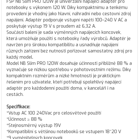
FSP NB Slim PRO 120W je univerzální napájecí adaptér pro
notebooky s výkonem 120 W. Díky kompaktnímu a tenkému
provedení je vhodný jako hlavní, náhradní nebo cestovní zdroj
napájení. Adaptér podporuje vstupní napětí 100–240 V AC a
poskytuje výstup 19 V s proudem až 6,32 A.
Součástí balení je sada výměnných napájecích koncovek,
která umožňuje použití s notebooky řady výrobců. Adaptér je
navržen pro širokou kompatibilitu a usnadňuje napájení
různých zařízení bez nutnosti pořizovat samostatný zdroj pro
každý model.
Model NB Slim PRO 120W dosahuje účinnosti přibližně 88 % a
vyznačuje se nízkou spotřebou v pohotovostním režimu. Díky
kompaktním rozměrům a nízké hmotnosti je praktickým
řešením pro uživatele, kteří potřebují spolehlivý napájecí
adaptér pro každodenní použití doma, v kanceláři i na
cestách.
Specifikace:
*Vstup AC 100 240Vac pro celosvětové použití
*Účinnost ≥ 88 %
*Stejnosměrný výstup 19V
*Kompatibilní s většinou notebooků se vstupem 18~20 V
*9 vyměnitelných koncovek