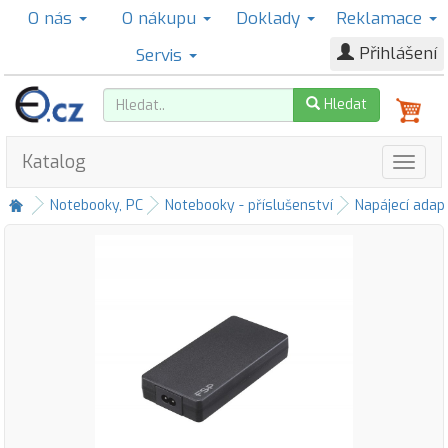
O nás
O nákupu
Doklady
Reklamace
Přihlášení
Servis
Hledat
Katalog
Notebooky, PC
Notebooky - příslušenství
Napájecí adap