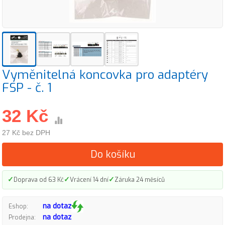
Vyměnitelná koncovka pro adaptéry
FSP - č. 1
32 Kč
27 Kč bez DPH
Do košíku
✓
✓
✓
Doprava od 63 Kč
Vrácení 14 dní
Záruka 24 měsíců
na dotaz
Eshop:
na dotaz
Prodejna: