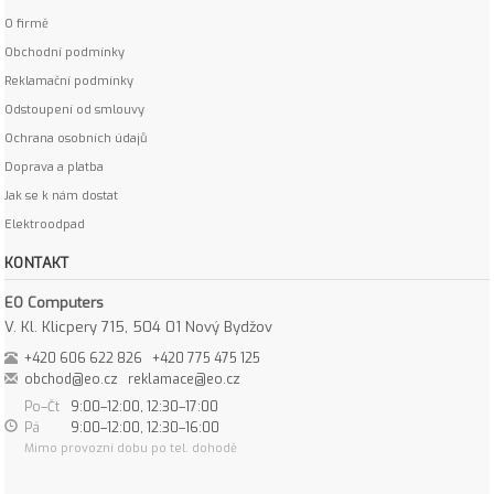
O firmě
Obchodní podmínky
Reklamační podmínky
Odstoupení od smlouvy
Ochrana osobních údajů
Doprava a platba
Jak se k nám dostat
Elektroodpad
KONTAKT
EO Computers
V. Kl. Klicpery 715, 504 01 Nový Bydžov
+420 606 622 826
+420 775 475 125
obchod@eo.cz
reklamace@eo.cz
Po–Čt
9:00–12:00, 12:30–17:00
Pá
9:00–12:00, 12:30–16:00
Mimo provozní dobu po tel. dohodě