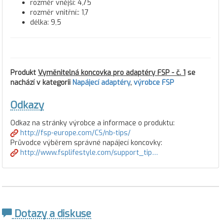
rozměr vnější: 4,75
rozměr vnitřní:: 1,7
délka: 9,5
Produkt
Vyměnitelná koncovka pro adaptéry FSP - č. 1
se
nachází v kategorii
Napájecí adaptéry
,
výrobce FSP
Odkazy
Odkaz na stránky výrobce a informace o produktu:
http://fsp-europe.com/CS/nb-tips/
Průvodce výběrem správné napájecí koncovky:
http://www.fsplifestyle.com/support_tip…
Dotazy a diskuse