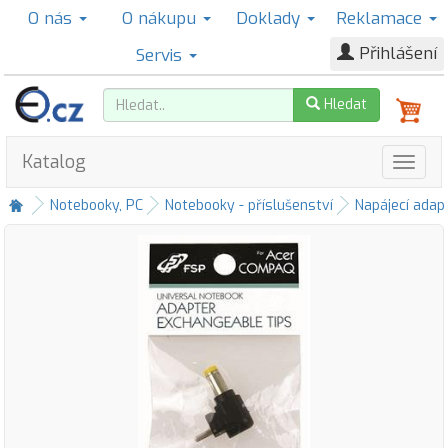
O nás
O nákupu
Doklady
Reklamace
Přihlášení
Servis
Hledat
Katalog
Notebooky, PC
Notebooky - příslušenství
Napájecí adap