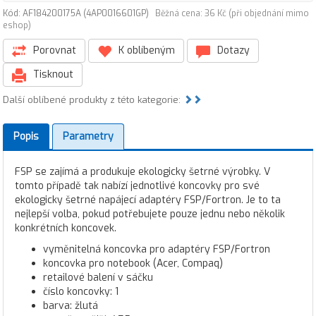
Kód: AF184200175A (4AP0016601GP)
Běžná cena: 36 Kč (při objednání mimo
eshop)
Porovnat
K oblíbeným
Dotazy
Tisknout
Další oblíbené produkty z této kategorie:
Popis
Parametry
FSP se zajímá a produkuje ekologicky šetrné výrobky. V
tomto případě tak nabízí jednotlivé koncovky pro své
ekologicky šetrné napájecí adaptéry FSP/Fortron. Je to ta
nejlepší volba, pokud potřebujete pouze jednu nebo několik
konkrétních koncovek.
vyměnitelná koncovka pro adaptéry FSP/Fortron
koncovka pro notebook (Acer, Compaq)
retailové balení v sáčku
číslo koncovky: 1
barva: žlutá