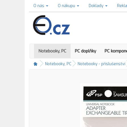
O nás
O nákupu
Doklady
Rekl
Notebooky, PC
PC doplňky
PC kompon
Notebooky, PC
Notebooky - příslušenství