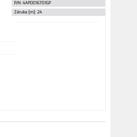
P/N:
4AP0016701GP
Záruka [m]:
24