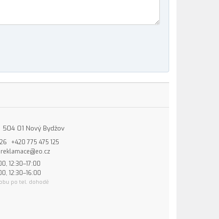
15, 504 01 Nový Bydžov
826
+420 775 475 125
reklamace@eo.cz
00, 12:30–17:00
00, 12:30–16:00
obu po tel. dohodě