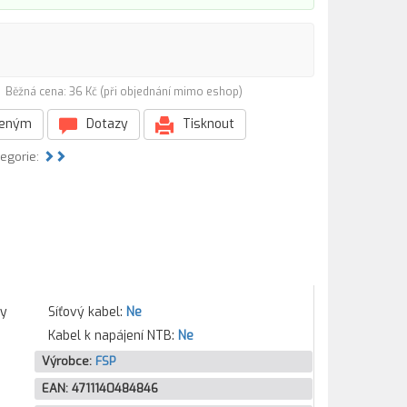
)
Běžná cena: 36 Kč (při objednání mimo eshop)
beným
Dotazy
Tisknout
tegorie:
ky
Síťový kabel:
Ne
Kabel k napájení NTB:
Ne
Výrobce:
FSP
EAN:
4711140484846