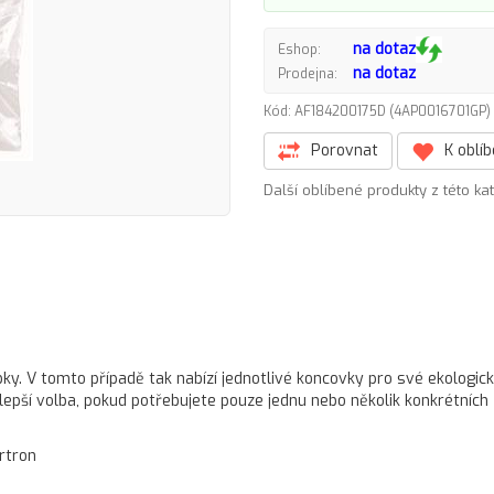
na dotaz
Eshop:
na dotaz
Prodejna:
Kód: AF184200175D (4AP0016701GP
Porovnat
K oblí
Další oblíbené produkty z této ka
ky. V tomto případě tak nabízí jednotlivé koncovky pro své ekologic
jlepší volba, pokud potřebujete pouze jednu nebo několik konkrétních
rtron