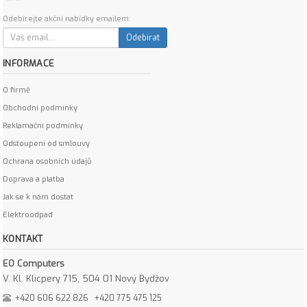
Odebírejte akční nabídky emailem:
Odebírat
INFORMACE
O firmě
Obchodní podmínky
Reklamační podmínky
Odstoupení od smlouvy
Ochrana osobních údajů
Doprava a platba
Jak se k nám dostat
Elektroodpad
KONTAKT
EO Computers
V. Kl. Klicpery 715, 504 01 Nový Bydžov
+420 606 622 826
+420 775 475 125