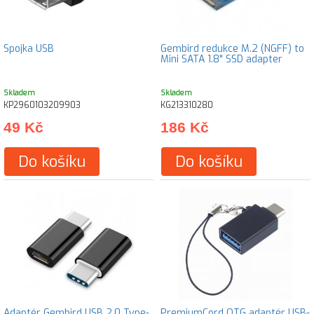
Spojka USB
Gembird redukce M.2 (NGFF) to
Mini SATA 1.8" SSD adapter
Skladem
Skladem
KP2960103209903
KG213310280
49 Kč
186 Kč
Do košíku
Do košíku
Adaptér Gembird USB 2.0 Type-
PremiumCord OTG adaptér USB-