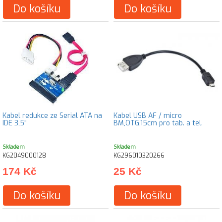
Do košíku
Do košíku
Kabel redukce ze Serial ATA na
Kabel USB AF / micro
IDE 3,5"
BM,OTG,15cm pro tab. a tel.
Skladem
Skladem
KG2049000128
KG296010320266
174 Kč
25 Kč
Do košíku
Do košíku