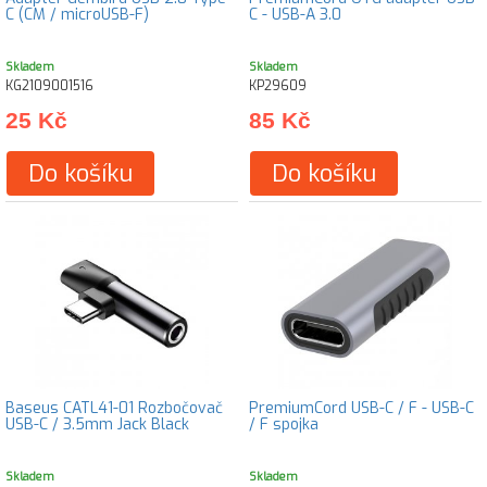
C (CM / microUSB-F)
C - USB-A 3.0
Skladem
Skladem
KG2109001516
KP29609
25 Kč
85 Kč
Do košíku
Do košíku
Baseus CATL41-01 Rozbočovač
PremiumCord USB-C / F - USB-C
USB-C / 3.5mm Jack Black
/ F spojka
Skladem
Skladem