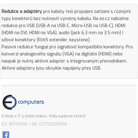
Redukce a adaptéry
pro kabely řeší propojení zařízení s různými
typy konektorů bez nutnosti výměny kabelu. Na eo.cz nabízíme
redukce pro USB (USB-A na USB-C, Micro-USB na USB-C), HDMI
(HDMI na DVI, HDMI na VGA), audio (jack 6,3 mm na 3,5 mm) i
síťové konektory (RJ45 extender, keystone).
Pasivní redukce fungují pro signálově kompatibilní konektory. Pro
konverzi analogového signálu (VGA) na digitální (HDMI) nebo
naopak je nutný aktivní adaptér s integrovaným převodníkem.
Aktivní adaptéry jsou obvykle napájeny přes USB.
E-shop s IT a elektronikou. Vždy najdeme řešení!
IČO: 86705342 | DIČ: CZ7702023098