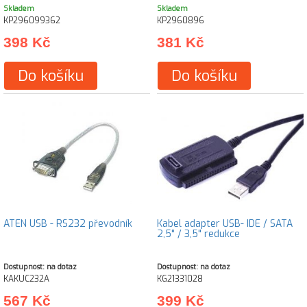
Skladem
Skladem
KP296099362
KP2960896
398 Kč
381 Kč
Do košíku
Do košíku
ATEN USB - RS232 převodník
Kabel adapter USB- IDE / SATA
2,5" / 3,5" redukce
Dostupnost: na dotaz
Dostupnost: na dotaz
KAKUC232A
KG21331028
567 Kč
399 Kč