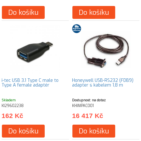
Do košíku
Do košíku
i-tec USB 3.1 Type C male to
Honeywell USB-RS232 (FDB9)
Type A female adaptér
adapter s kabelem 1,8 m
Skladem
Dostupnost: na dotaz
KI29602238
KHIMPAC001
162 Kč
16 417 Kč
Do košíku
Do košíku