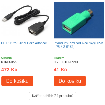
HP USB to Serial Port Adapter
PremiumCord redukce myši USB
- PS / 2 (PS2)
Skladem
Skladem
KHJ7B60AA
KP296010320990
472 Kč
41 Kč
Do košíku
Do košíku
Načíst dalších
24
produktů