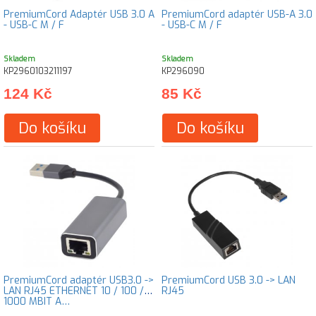
PremiumCord Adaptér USB 3.0 A
PremiumCord adaptér USB-A 3.0
- USB-C M / F
- USB-C M / F
Skladem
Skladem
KP2960103211197
KP296090
124 Kč
85 Kč
Do košíku
Do košíku
PremiumCord adaptér USB3.0 ->
PremiumCord USB 3.0 -> LAN
LAN RJ45 ETHERNET 10 / 100 /
RJ45
1000 MBIT A…