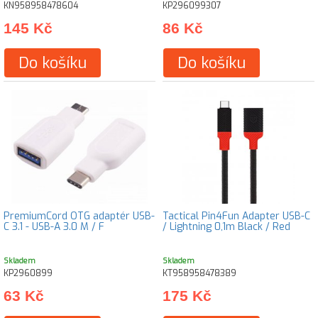
KN958958478604
KP296099307
145 Kč
86 Kč
Do košíku
Do košíku
PremiumCord OTG adaptér USB-
Tactical Pin4Fun Adapter USB-C
C 3.1 - USB-A 3.0 M / F
/ Lightning 0,1m Black / Red
Skladem
Skladem
KP2960899
KT958958478389
63 Kč
175 Kč