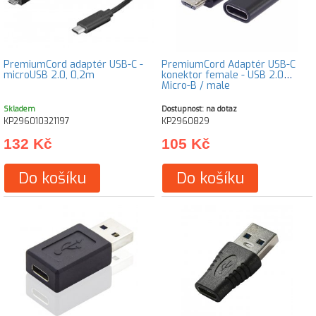
PremiumCord adaptér USB-C -
PremiumCord Adaptér USB-C
microUSB 2.0, 0,2m
konektor female - USB 2.0
Micro-B / male
Skladem
Dostupnost: na dotaz
KP296010321197
KP2960829
132 Kč
105 Kč
Do košíku
Do košíku