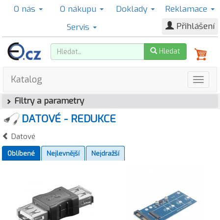
O nás
O nákupu
Doklady
Reklamace
Přihlášení
Servis
Hledat
Katalog
Filtry a parametry
DATOVÉ - REDUKCE
Datové
Oblíbené
Nejlevnější
Nejdražší