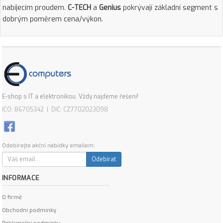
nabíjecím proudem.
C-TECH
a
Genius
pokrývají základní segment s
dobrým poměrem cena/výkon.
E-shop s IT a elektronikou. Vždy najdeme řešení!
IČO: 86705342 | DIČ: CZ7702023098
Odebírejte akční nabídky emailem:
Odebírat
INFORMACE
O firmě
Obchodní podmínky