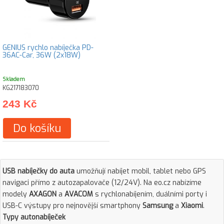
GENIUS rychlo nabíječka PD-
36AC-Car, 36W (2x18W)
Skladem
KG217183070
243 Kč
Do košíku
USB nabíječky do auta
umožňují nabíjet mobil, tablet nebo GPS
navigaci přímo z autozapalovače (12/24V). Na eo.cz nabízíme
modely
AXAGON
a
AVACOM
s rychlonabíjením, duálními porty i
USB-C výstupy pro nejnovější smartphony
Samsung
a
Xiaomi
.
Typy autonabíječek