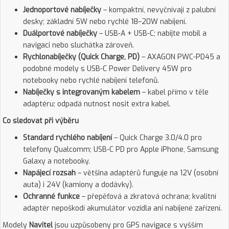
Jednoportové nabíječky
– kompaktní, nevyčnívají z palubní
desky; základní 5W nebo rychlé 18–20W nabíjení.
Duálportové nabíječky
– USB-A + USB-C; nabijte mobil a
navigaci nebo sluchátka zároveň.
Rychlonabíječky (Quick Charge, PD)
– AXAGON PWC-PD45 a
podobné modely s USB-C Power Delivery 45W pro
notebooky nebo rychlé nabíjení telefonů.
Nabíječky s integrovaným kabelem
– kabel přímo v těle
adaptéru; odpadá nutnost nosit extra kabel.
Co sledovat při výběru
Standard rychlého nabíjení
– Quick Charge 3.0/4.0 pro
telefony Qualcomm; USB-C PD pro Apple iPhone, Samsung
Galaxy a notebooky.
Napájecí rozsah
– většina adaptérů funguje na 12V (osobní
auta) i 24V (kamiony a dodávky).
Ochranné funkce
– přepěťová a zkratová ochrana; kvalitní
adaptér nepoškodí akumulátor vozidla ani nabíjené zařízení.
Modely
Navitel
jsou uzpůsobeny pro GPS navigace s vyšším