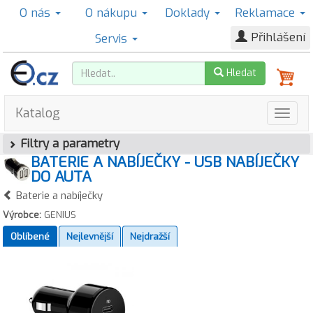
O nás
O nákupu
Doklady
Reklamace
Přihlášení
Servis
Hledat
Katalog
Filtry a parametry
BATERIE A NABÍJEČKY - USB NABÍJEČKY
DO AUTA
Baterie a nabíječky
Výrobce:
GENIUS
Oblíbené
Nejlevnější
Nejdražší