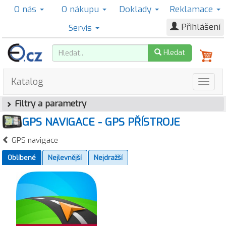
O nás
O nákupu
Doklady
Reklamace
Přihlášení
Servis
Hledat
Katalog
Filtry a parametry
GPS NAVIGACE - GPS PŘÍSTROJE
GPS navigace
Oblíbené
Nejlevnější
Nejdražší