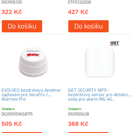
DI53905335
DT517232008
322 Kč
427 Kč
Do košíku
Do košíku
EVOLVEO bezdrátový detektor
iGET SECURITY MP9 -
zaplavení pro SecuPro /
bezdrátový senzor pro detekci
Alarmex Pro
vody pro alarm M6-4G…
Skladem
Skladem
DE2055159658775
DI53905638
505 Kč
368 Kč