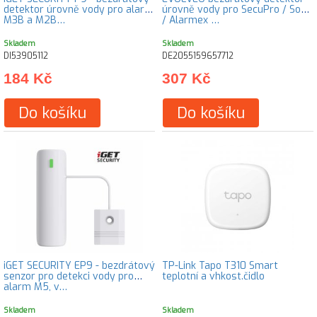
detektor úrovně vody pro alarm
úrovně vody pro SecuPro / Sonix
M3B a M2B…
/ Alarmex …
Skladem
Skladem
DI53905112
DE2055159657712
184 Kč
307 Kč
Do košíku
Do košíku
iGET SECURITY EP9 - bezdrátový
TP-Link Tapo T310 Smart
senzor pro detekci vody pro
teplotní a vhkost.čidlo
alarm M5, v…
Skladem
Skladem