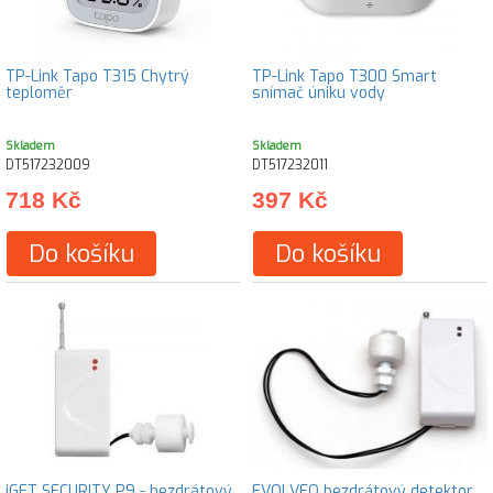
TP-Link Tapo T315 Chytrý
TP-Link Tapo T300 Smart
teploměr
snímač úniku vody
Skladem
Skladem
DT517232009
DT517232011
718 Kč
397 Kč
Do košíku
Do košíku
iGET SECURITY P9 - bezdrátový
EVOLVEO bezdrátový detektor