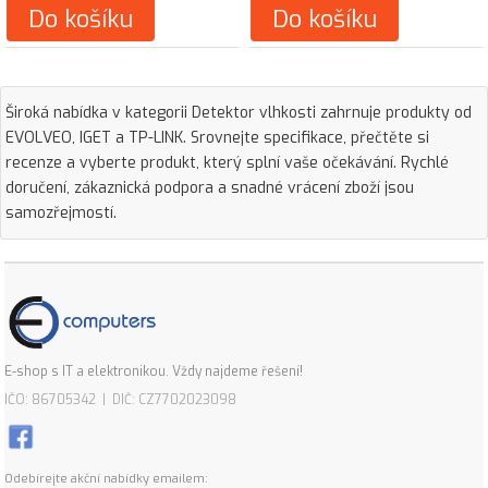
Do košíku
Do košíku
Široká nabídka v kategorii Detektor vlhkosti zahrnuje produkty od
EVOLVEO, IGET a TP-LINK. Srovnejte specifikace, přečtěte si
recenze a vyberte produkt, který splní vaše očekávání. Rychlé
doručení, zákaznická podpora a snadné vrácení zboží jsou
samozřejmostí.
E-shop s IT a elektronikou. Vždy najdeme řešení!
IČO: 86705342 | DIČ: CZ7702023098
Odebírejte akční nabídky emailem: