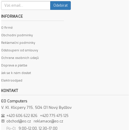
Odebírat
INFORMACE
O firmě
Obchodní podmínky
Reklamační podmínky
Odstoupení od smlouvy
Ochrana osobních údajů
Doprava a platba
Jak se k nám dostat
Elektroodpad
KONTAKT
EO Computers
V. Kl. Klicpery 715, 504 01 Nový Bydžov
+420 606 622 826
+420 775 475 125
obchod@eo.cz
reklamace@eo.cz
Po–Čt
9:00–12:00, 12:30–17:00