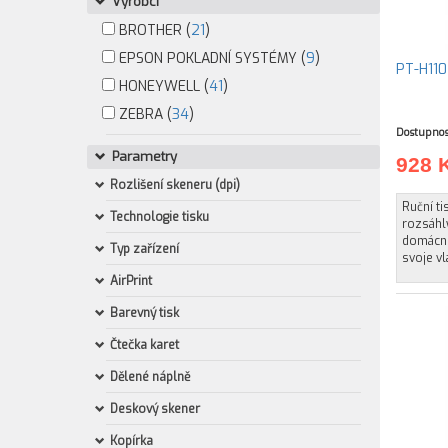
Výrobci
BROTHER (
21
)
EPSON POKLADNÍ SYSTÉMY (
9
)
PT-H110
HONEYWELL (
41
)
ZEBRA (
34
)
Dostupnos
Parametry
928 
Rozlišení skeneru (dpi)
Ruční ti
Technologie tisku
rozsáhl
domácno
Typ zařízení
svoje vl
AirPrint
Barevný tisk
Čtečka karet
Dělené náplně
Deskový skener
Kopírka