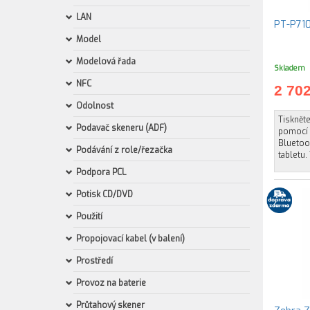
LAN
PT-P71
Model
Modelová řada
Skladem
NFC
2 70
Odolnost
Tiskněte
Podavač skeneru (ADF)
pomocí 
Bluetoo
Podávání z role/řezačka
tabletu.
Podpora PCL
Potisk CD/DVD
Použití
Propojovací kabel (v balení)
Prostředí
Provoz na baterie
Průtahový skener