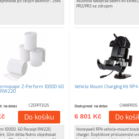
jednávat po celých baleních - 25ks
4slotová nabíječka baterií INTERMEC
PR2/PR3 se zdrojem
ermopapír Z-Perform 1000D 60
Vehicle Mount Charging Kit RP4
t RW220
CZEPP73125
CHIMPR05
t: na dotaz
Dostupnost: na dotaz
Kč
Do košíku
6 801 Kč
Do koší
rm 1000D, 60 Receipt RW220,
Honeywell RP4 vehicle-mount brack
ře, 32m délka Nutno objednávat
charger. Doplňkové příslušenství ur