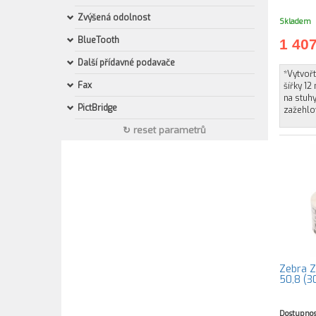
Zvýšená odolnost
Skladem
BlueTooth
1 40
Další přídavné podavače
*Vytvořt
Fax
šířky 12
na stuhy
PictBridge
zažehlov
↻ reset parametrů
Zebra Z
50,8 (3
Dostupnos