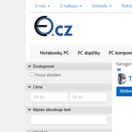
O nás
O nákupu
Doklady
Rekl
Notebooky, PC
PC doplňky
PC kompon
Kategori
Dostupnost
Pouze skladem
T
Cena
Oblíbe
Název obsahuje text