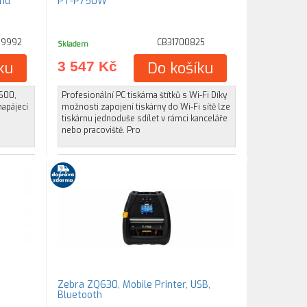
and
PT-P750W
09992
CB31700825
Skladem
ku
3 547 Kč
Do košíku
Q600,
Profesionální PC tiskárna štítků s Wi-Fi Díky
napájecí
možnosti zapojení tiskárny do Wi-Fi sítě lze
tiskárnu jednoduše sdílet v rámci kanceláře
nebo pracoviště. Pro
Zebra ZQ630, Mobile Printer, USB,
Bluetooth