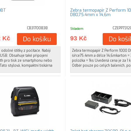
0BT
Zebra termopapír Z Perform 1
D80,75.4mm x 14,6m
CB31700838
CZEPP7312
Skladem
2 Kč
Do košíku
93 Kč
Do koší
 odolné štítky z počítače. Nabíjí
Zebra termopapír Z Perform 1000 D
USB. Obsahuje také připojení
šířce75.4mm a délce 14,6mkarton = 
th pro tisk ze smartphonu nebo
položka = 1ks Uvedená cena je za 1 k
 Tato stylová, kompaktní tiskárna
Odběr pouze po celých baleních, p