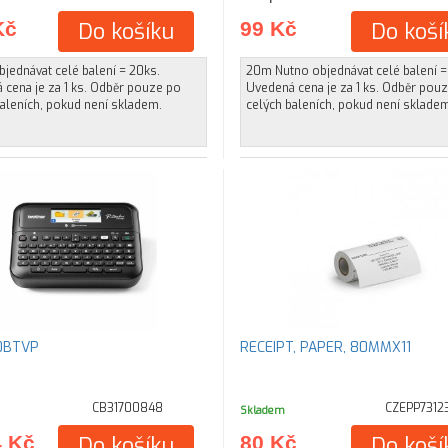
Kč
Do košíku
99 Kč
Do koší
jednávat celé balení = 20ks.
20m Nutno objednávat celé balení =
 cena je za 1 ks. Odběr pouze po
Uvedená cena je za 1 ks. Odběr pou
aleních, pokud není skladem.
celých baleních, pokud není sklade
0BTVP
RECEIPT, PAPER, 80MMX11
CB31700848
CZEPP7312
Skladem
4 Kč
Do košíku
80 Kč
Do koší