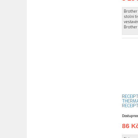
Brother
stolní t
vestavěn
Brother 
RECEIPT
THERMA
RECEIPT
Dostupnos
86 K