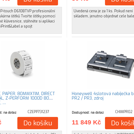
 P-touch D610BTVP profesionální
Uvedená cena je za 1 ks. Pokud není
iskárna štítků Tvořte štítky pomocí
skladem, jenutno objednat cele bale
é klávesnice, stáhněte si aplikaci
iPrint&Label a spojt
, PAPER, 80MMX11M, DIRECT
Honeywell 4slotová nabíječka ba
L, Z-PERFORM 1000D 80
PR2 / PR3, zdroj
, …
CZEPP731237
CHIMPR02
t: na dotaz
Dostupnost: na dotaz
č
Do košíku
11 849 Kč
Do koší