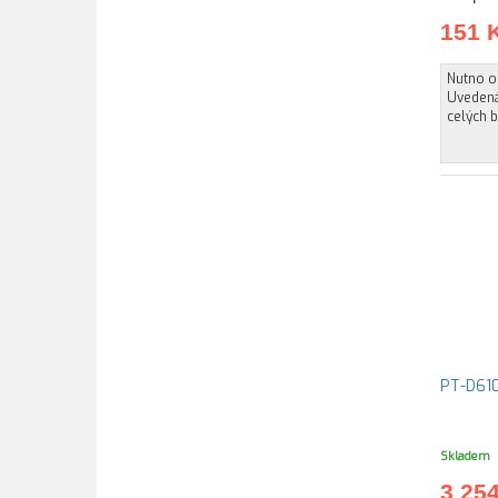
151 
Nutno ob
Uvedená
celých b
PT-D61
Skladem
3 25