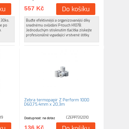
ku
557 Kč
Do košíku
 30ks.
Buďte efektivnější a organizovanější díky
ze po
snadnému ovládání P-touch H107B.
m.
Jednoduchým stisknutím tlačítka získejte
profesionálně vypadající vrstvené štítky.
Zebra termopapír Z Perform 1000
D60,75.4mm x 20,3m
39
CZEPP7312010
Dostupnost: na dotaz
ku
136 Kč
Do košíku