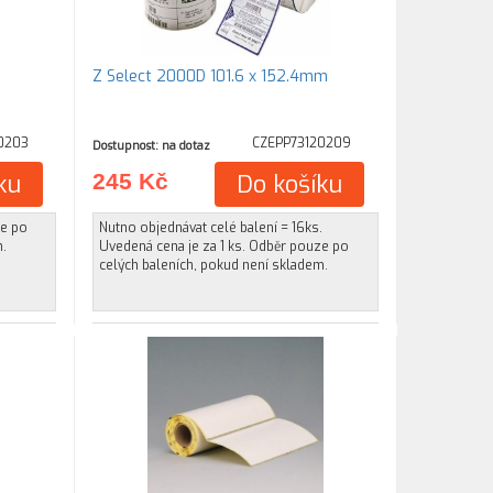
Z Select 2000D 101.6 x 152.4mm
0203
CZEPP73120209
Dostupnost: na dotaz
ku
245 Kč
Do košíku
ze po
Nutno objednávat celé balení = 16ks.
m.
Uvedená cena je za 1 ks. Odběr pouze po
celých baleních, pokud není skladem.