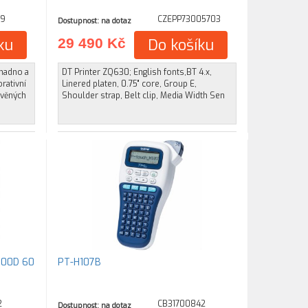
39
CZEPP73005703
Dostupnost: na dotaz
ku
29 490 Kč
Do košíku
snadno a
DT Printer ZQ630; English fonts,BT 4.x,
rativní
Linered platen, 0.75" core, Group E,
avěných
Shoulder strap, Belt clip, Media Width Sen
000D 60
PT-H107B
2
CB31700842
Dostupnost: na dotaz