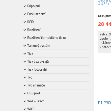
Zebra ZQ521
4.45" /
Připojení
Příslušenství
Dostupnos
RFID
28 4
Rozlišení
Zebra Z
Rozlišení černobílého tisku
spolehl
tiskárny
Tankový systém
v náročn
Tisk
Tisk bez okrajů
Tisk fotografií
Typ
Typ snímače
USB port
Wi-Fi-Direct
PT-P30
WiFi