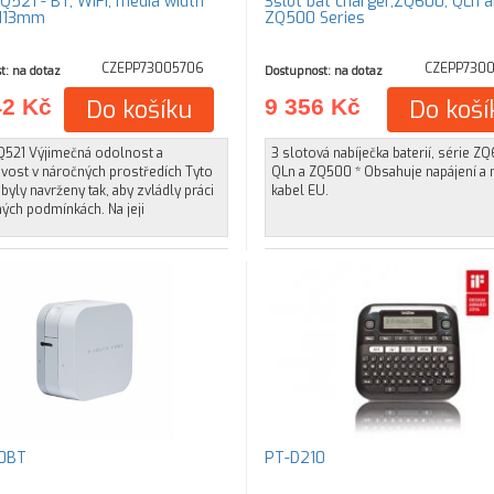
 - BT, WiFi, media width
3slot bat charger,ZQ600, QLn 
 113mm
ZQ500 Series
CZEPP73005706
CZEPP730
t: na dotaz
Dostupnost: na dotaz
42 Kč
Do košíku
9 356 Kč
Do koší
Q521 Výjimečná odolnost a
3 slotová nabíječka baterií, série Z
ivost v náročných prostředích Tyto
QLn a ZQ500 * Obsahuje napájení a 
 byly navrženy tak, aby zvládly práci
kabel EU.
ých podmínkách. Na jeji
0BT
PT-D210