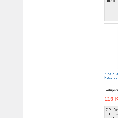
Nutno ob
Zebra t
Receip
Dostupnos
116 
Z-Perfo
50mm ší