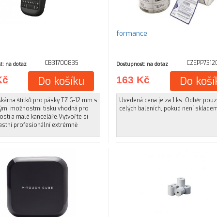
formance
CB31700835
CZEPP7312
t: na dotaz
Dostupnost: na dotaz
Kč
Do košíku
163 Kč
Do koší
skárna štítků pro pásky TZ 6-12 mm s
Uvedená cena je za 1 ks. Odběr pou
ými možnostmi tisku vhodná pro
celých baleních, pokud není sklade
sti a malé kanceláře.Vytvořte si
astní profesionální extrémně