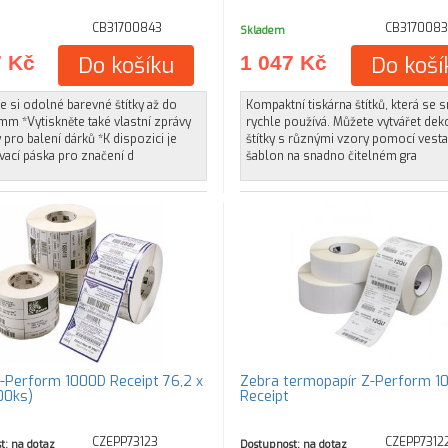
CB31700843
CB317008
Skladem
7 Kč
Do košíku
1 047 Kč
Do koší
e si odolné barevné štítky až do
Kompaktní tiskárna štítků, která se 
 mm *Vytiskněte také vlastní zprávy
rychle používá. Můžete vytvářet deko
 pro balení dárků *K dispozici je
štítky s různými vzory pomocí vest
ací páska pro značení d
šablon na snadno čitelném gra
-Perform 1000D Receipt 76,2 x
Zebra termopapír Z-Perform 1
00ks)
Receipt
CZEPP73123
CZEPP7312
t: na dotaz
Dostupnost: na dotaz