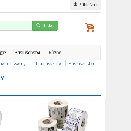
Přihlášení
Hledat
gie
Příslušenství
Různé
iální tiskárny
Stolní tiskárny
Příslušenství
NY