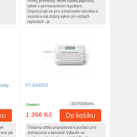
Přímý, prémiový, velmi hladký papírový
štítek s permanentním lepidlem.
Doporučuje se pro označování výrobků a
vzorků a má dobrý výkon při nízkých
teplotách - ja
 only
PT-D410YJ1
CB317008494
Skladem
ku
1 356 Kč
Do košíku
et
Tiskárna štítků připojitelná k počítači pro
čené jak
domácnost a kancelář Vybavte se