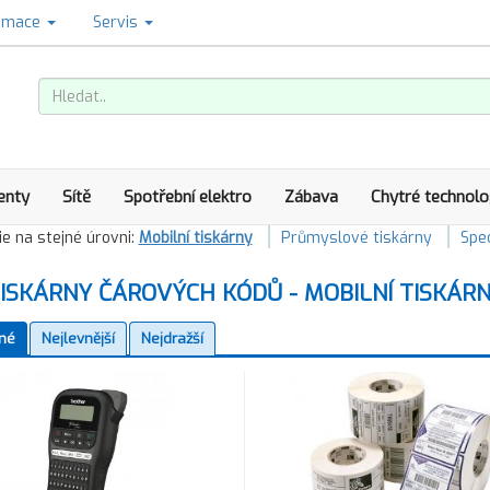
amace
Servis
enty
Sítě
Spotřební elektro
Zábava
Chytré technolo
e na stejné úrovni:
Mobilní tiskárny
Průmyslové tiskárny
Spec
ISKÁRNY ČÁROVÝCH KÓDŮ - MOBILNÍ TISKÁR
né
Nejlevnější
Nejdražší