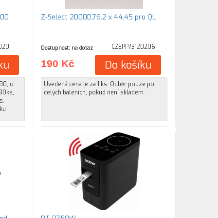
000
Z-Select 2000D,76.2 x 44.45 pro QL
020
CZEPP73120206
Dostupnost: na dotaz
ku
190 Kč
Do košíku
80, o
Uvedená cena je za 1 ks. Odběr pouze po
30ks,
celých baleních, pokud není skladem.
s.
oku