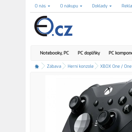
O nás
O nákupu
Doklady
Rekl
Notebooky, PC
PC doplňky
PC kompon
Zábava
Herní konzole
XBOX One / One 