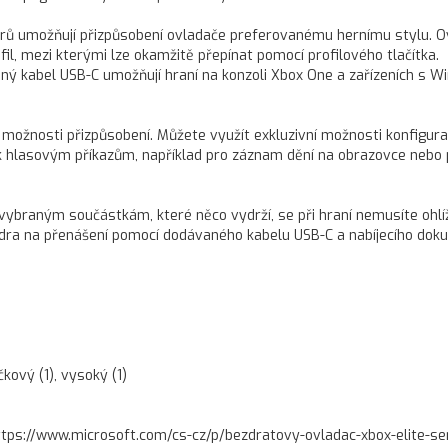
arů umožňují přizpůsobení ovladače preferovanému hernímu stylu. O
ofil, mezi kterými lze okamžitě přepínat pomocí profilového tlačítka.
ný kabel USB-C umožňují hraní na konzoli Xbox One a zařízeních s 
 možnosti přizpůsobení. Můžete využít exkluzivní možnosti konfigur
 k hlasovým příkazům, například pro záznam dění na obrazovce nebo 
vě vybraným součástkám, které něco vydrží, se při hraní nemusíte ohlí
dra na přenášení pomocí dodávaného kabelu USB-C a nabíjecího doku
kový (1), vysoký (1)
ttps://www.microsoft.com/cs-cz/p/bezdratovy-ovladac-xbox-elite-se