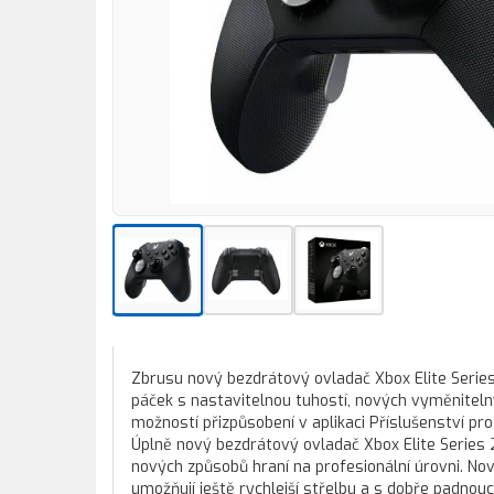
Zbrusu nový bezdrátový ovladač Xbox Elite Series
páček s nastavitelnou tuhostí, nových vyměniteln
možností přizpůsobení v aplikaci Příslušenství pr
Úplně nový bezdrátový ovladač Xbox Elite Series 
nových způsobů hraní na profesionální úrovni. Nov
umožňují ještě rychlejší střelbu a s dobře padnou