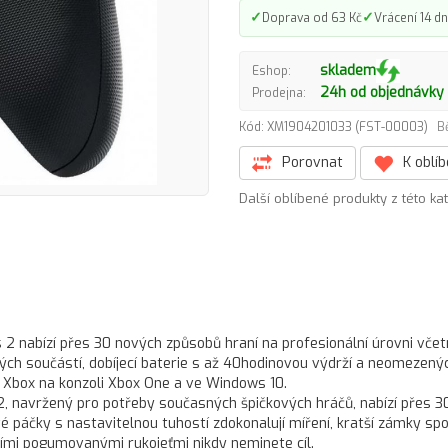
✓
✓
Doprava od 63 Kč
Vrácení 14 dn
skladem
Eshop:
24h od objednávky
Prodejna:
Kód: XM1904201033 (FST-00003)
B
Porovnat
K oblí
Další oblíbené produkty z této ka
 2 nabízí přes 30 nových způsobů hraní na profesionální úrovni vče
ých součástí, dobíjecí baterie s až 40hodinovou výdrží a neomezený
o Xbox na konzoli Xbox One a ve Windows 10.
2, navržený pro potřeby současných špičkových hráčů, nabízí přes 3
é páčky s nastavitelnou tuhostí zdokonalují míření, kratší zámky spo
cími pogumovanými rukojeťmi nikdy neminete cíl.