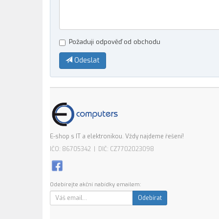
Požaduji odpověď od obchodu
Odeslat
E-shop s IT a elektronikou. Vždy najdeme řešení!
IČO: 86705342 | DIČ: CZ7702023098
Odebírejte akční nabídky emailem:
Odebírat