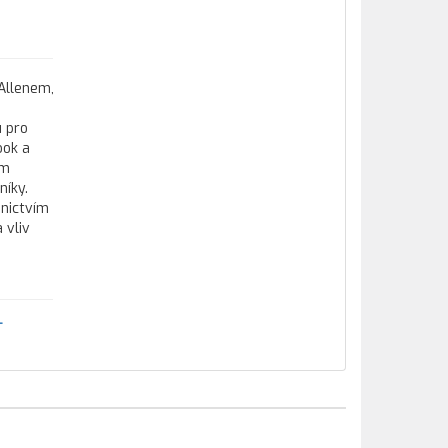
Allenem,
e
u pro
ook a
ím
níky.
dnictvím
 vliv
T