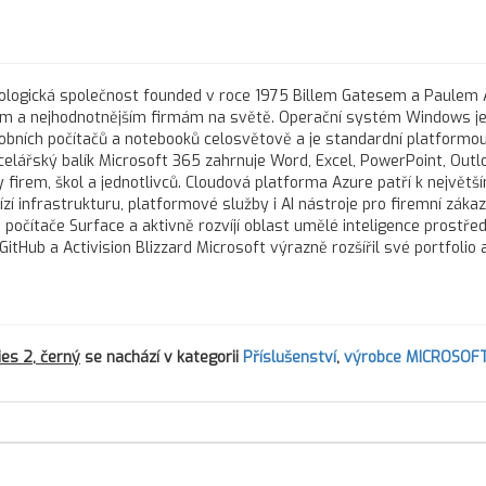
nologická společnost founded v roce 1975 Billem Gatesem a Paulem 
ším a nejhodnotnějším firmám na světě. Operační systém Windows j
obních počítačů a notebooků celosvětově a je standardní platformo
ncelářský balík Microsoft 365 zahrnuje Word, Excel, PowerPoint, Outl
irem, škol a jednotlivců. Cloudová platforma Azure patří k největš
infrastrukturu, platformové služby i AI nástroje pro firemní zákaz
 počítače Surface a aktivně rozvíjí oblast umělé inteligence prostře
 GitHub a Activision Blizzard Microsoft výrazně rozšířil své portfolio a
es 2, černý
se nachází v kategorii
Příslušenství
,
výrobce MICROSOF