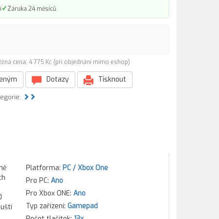
✓
í
Záruka 24 měsíců
ěžná cena: 4 775 Kč (při objednání mimo eshop)
beným
Dotazy
Tisknout
tegorie:
tně
Platforma:
PC / Xbox One
ch
Pro PC:
Ano
Pro Xbox ONE:
Ano
0
Typ zařízení:
Gamepad
uští
Počet tlačítek:
13x