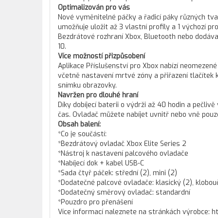
Optimalizován pro vás
Nové vyměnitelné páčky a řadicí páky různých tv
umožňuje uložit až 3 vlastní profily a 1 výchozí pr
Bezdrátové rozhraní Xbox, Bluetooth nebo dodáva
10.
Více možností přizpůsobení
Aplikace Příslušenství pro Xbox nabízí neomezené
včetně nastavení mrtvé zóny a přiřazení tlačítek
snímku obrazovky.
Navržen pro dlouhé hraní
Díky dobíjecí baterii o výdrži až 40 hodin a pečli
čas. Ovladač můžete nabíjet uvnitř nebo vně pouz
Obsah balení:
*Co je součástí:
*Bezdrátový ovladač Xbox Elite Series 2
*Nástroj k nastavení palcového ovladače
*Nabíjecí dok + kabel USB-C
*Sada čtyř páček: střední (2), mini (2)
*Dodatečné palcové ovladače: klasický (2), klobouč
*Dodatečný směrový ovladač: standardní
*Pouzdro pro přenášení
Více informací naleznete na stránkách výrobce: h