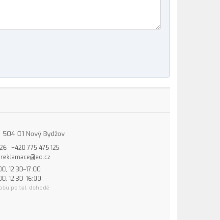
15, 504 01 Nový Bydžov
826
+420 775 475 125
reklamace@eo.cz
00, 12:30–17:00
00, 12:30–16:00
obu po tel. dohodě