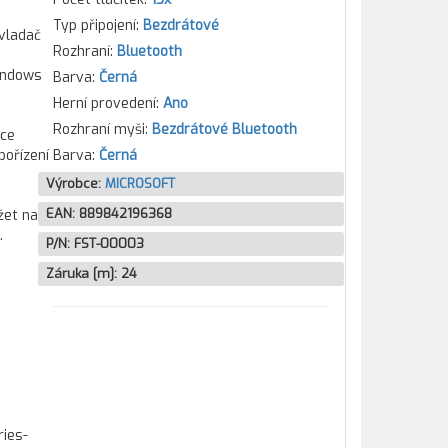
Typ připojení:
Bezdrátové
vladač
Rozhraní:
Bluetooth
Windows
Barva:
Černá
Herní provedení:
Ano
Rozhraní myši:
Bezdrátové Bluetooth
ace
pořízení
Barva:
Černá
Výrobce:
MICROSOFT
EAN:
889842196368
žet na
.
P/N:
FST-00003
Záruka [m]:
24
ries-