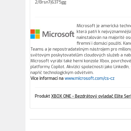
2/8rsn7j6375gg
Microsoft je americká tech
která patří k nejvýznamněj
nainstalován na majoritě os
firemní i domácí použití. Ka
Teams a je nepostradatelným nástrojem pro miliony f
světovým poskytovatelům cloudových služeb a nabízí 
Microsoft vyrábí také herní konzole Xbox, povrchové
platformy Copilot. Akvizicí společností jako LinkedIn,
napříč technologickým odvětvím.
Více informací na
www.microsoft.com/cs-cz
Produkt
XBOX ONE - Bezdrátový ovladač Elite Seri