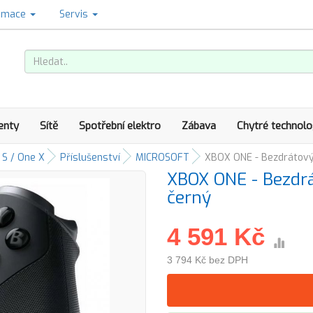
amace
Servis
enty
Sítě
Spotřební elektro
Zábava
Chytré technolo
S / One X
Příslušenství
MICROSOFT
XBOX ONE - Bezdrátový 
XBOX ONE - Bezdrát
černý
4 591 Kč
3 794 Kč bez DPH