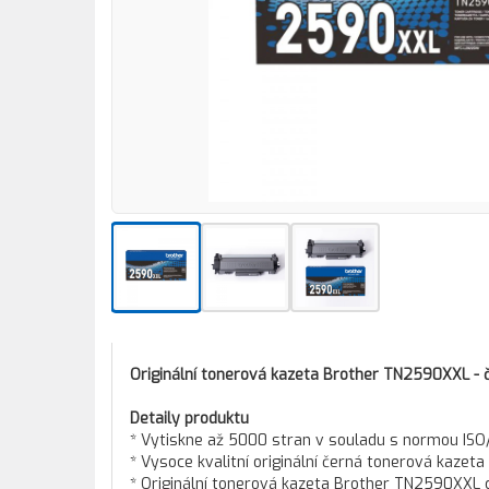
Originální tonerová kazeta Brother TN2590XXL - 
Detaily produktu
* Vytiskne až 5000 stran v souladu s normou ISO
* Vysoce kvalitní originální černá tonerová kaze
* Originální tonerová kazeta Brother TN2590XXL c