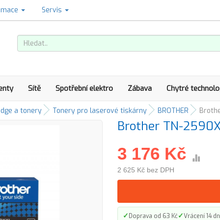
amace
Servis
enty
Sítě
Spotřební elektro
Zábava
Chytré technolo
idge a tonery
Tonery pro laserové tiskárny
BROTHER
Broth
Brother TN-2590X
3 176 Kč
2 625 Kč bez DPH
✓
✓
Doprava od 63 Kč
Vrácení 14 dn