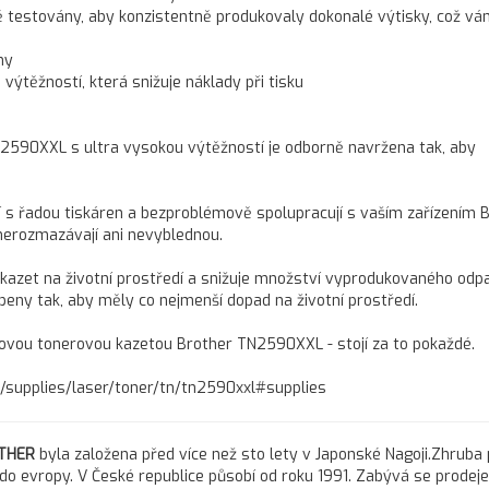
ně testovány, aby konzistentně produkovaly dokonalé výtisky, což vá
ny
ýtěžností, která snižuje náklady při tisku
N2590XXL s ultra vysokou výtěžností je odborně navržena tak, aby
lní s řadou tiskáren a bezproblémově spolupracují s vaším zařízením 
nerozmazávají ani nevyblednou.
kazet na životní prostředí a snižuje množství vyprodukovaného odp
ny tak, aby měly co nejmenší dopad na životní prostředí.
erovou tonerovou kazetou Brother TN2590XXL - stojí za to pokaždé.
/supplies/laser/toner/tn/tn2590xxl#supplies
THER
byla založena před více než sto lety v Japonské Nagoji.Zhruba
 do evropy. V České republice působí od roku 1991. Zabývá se prodej