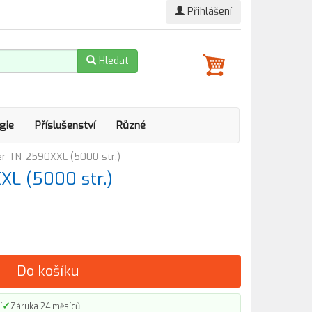
Přihlášení
Hledat
gie
Příslušenství
Různé
er TN-2590XXL (5000 str.)
XL (5000 str.)
Do košíku
✓
í
Záruka 24 měsíců