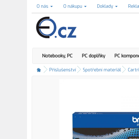
O nás
O nákupu
Doklady
Rekl
Notebooky, PC
PC doplňky
PC kompon
Příslušenství
Spotřební materiál
Cartr