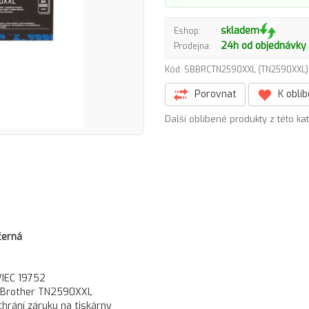
skladem
Eshop:
24h od objednávky
Prodejna:
Kód: SBBRCTN2590XXL (TN2590XX
Porovnat
K oblí
Další oblíbené produkty z této ka
černá
/IEC 19752
ta Brother TN2590XXL
hrání záruku na tiskárny