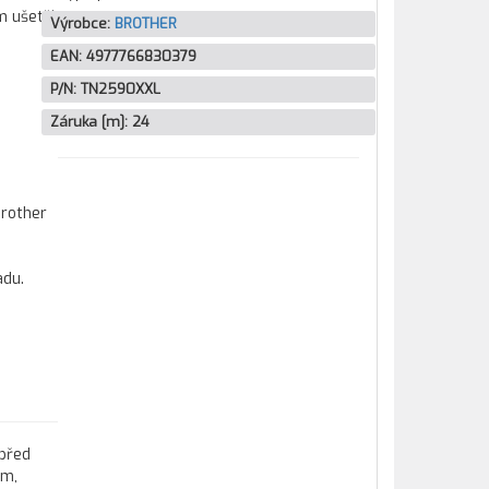
m ušetří
Výrobce:
BROTHER
EAN:
4977766830379
P/N:
TN2590XXL
Záruka [m]:
24
Brother
adu.
 před
em,