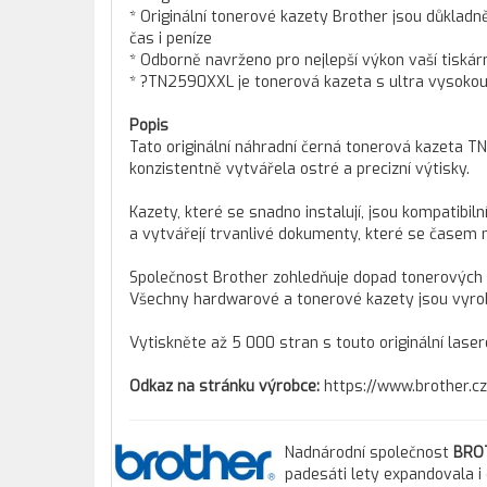
* Originální tonerové kazety Brother jsou důklad
čas i peníze
* Odborně navrženo pro nejlepší výkon vaší tiskár
* ?TN2590XXL je tonerová kazeta s ultra vysokou v
Popis
Tato originální náhradní černá tonerová kazeta T
konzistentně vytvářela ostré a precizní výtisky.
Kazety, které se snadno instalují, jsou kompatibi
a vytvářejí trvanlivé dokumenty, které se časem 
Společnost Brother zohledňuje dopad tonerových 
Všechny hardwarové a tonerové kazety jsou vyrobe
Vytiskněte až 5 000 stran s touto originální las
Odkaz na stránku výrobce:
https://www.brother.cz
Nadnárodní společnost
BRO
padesáti lety expandovala i