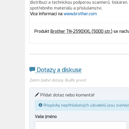
distribucí a technickou podporou scannerů, tiskáren, 
spotřebního materiálu a příslušenství.
Více informací na
www.brother.com
Produkt
Brother TN-2590XXL (5000 str.)
se nachá
Dotazy a diskuse
Zatím žádné dotazy. Buďte první!
Přidat dotaz nebo komentář
Příspěvky nepřihlášených uživatelů jsou zveřej
Vaše jméno