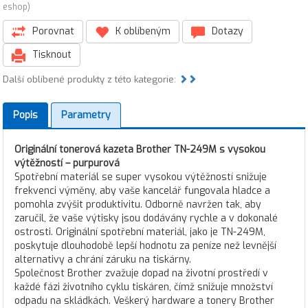
eshop)
Porovnat
K oblíbeným
Dotazy
Tisknout
Další oblíbené produkty z této kategorie:
Popis
Parametry
Originální tonerová kazeta Brother TN-249M s vysokou
výtěžností – purpurová
Spotřební materiál se super vysokou výtěžností snižuje
frekvenci výměny, aby vaše kancelář fungovala hladce a
pomohla zvýšit produktivitu. Odborně navržen tak, aby
zaručil, že vaše výtisky jsou dodávány rychle a v dokonalé
ostrosti. Originální spotřební materiál, jako je TN-249M,
poskytuje dlouhodobě lepší hodnotu za peníze než levnější
alternativy a chrání záruku na tiskárny.
Společnost Brother zvažuje dopad na životní prostředí v
každé fázi životního cyklu tiskáren, čímž snižuje množství
odpadu na skládkách. Veškerý hardware a tonery Brother