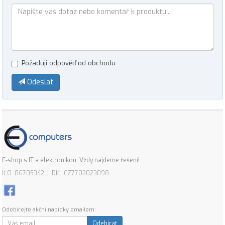
Požaduji odpověď od obchodu
Odeslat
E-shop s IT a elektronikou. Vždy najdeme řešení!
IČO: 86705342 | DIČ: CZ7702023098
Odebírejte akční nabídky emailem:
Odebírat