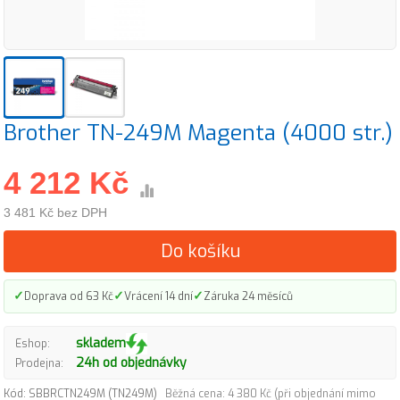
Brother TN-249M Magenta (4000 str.)
4 212 Kč
3 481 Kč bez DPH
Do košíku
✓
✓
✓
Doprava od 63 Kč
Vrácení 14 dní
Záruka 24 měsíců
skladem
Eshop:
24h od objednávky
Prodejna:
Kód: SBBRCTN249M (TN249M)
Běžná cena: 4 380 Kč (při objednání mimo