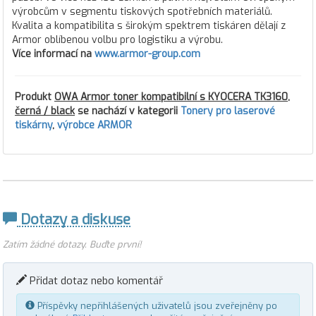
výrobcům v segmentu tiskových spotřebních materiálů.
Kvalita a kompatibilita s širokým spektrem tiskáren dělají z
Armor oblíbenou volbu pro logistiku a výrobu.
Více informací na
www.armor-group.com
Produkt
OWA Armor toner kompatibilní s KYOCERA TK3160,
černá / black
se nachází v kategorii
Tonery pro laserové
tiskárny
,
výrobce ARMOR
Dotazy a diskuse
Zatím žádné dotazy. Buďte první!
Přidat dotaz nebo komentář
Příspěvky nepřihlášených uživatelů jsou zveřejněny po