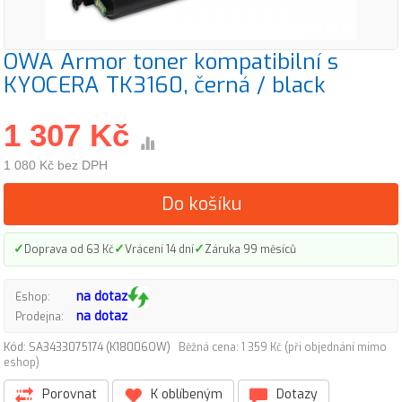
OWA Armor toner kompatibilní s
KYOCERA TK3160, černá / black
1 307 Kč
1 080 Kč bez DPH
Do košíku
✓
✓
✓
Doprava od 63 Kč
Vrácení 14 dní
Záruka 99 měsíců
na dotaz
Eshop:
na dotaz
Prodejna:
Kód: SA3433075174 (K18006OW)
Běžná cena: 1 359 Kč (při objednání mimo
eshop)
Porovnat
K oblíbeným
Dotazy