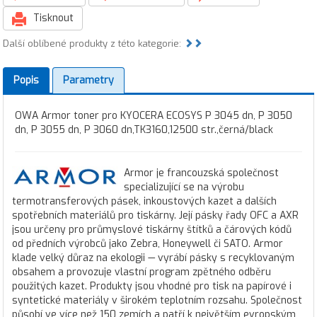
Tisknout
Další oblíbené produkty z této kategorie:
Popis
Parametry
OWA Armor toner pro KYOCERA ECOSYS P 3045 dn, P 3050
dn, P 3055 dn, P 3060 dn,TK3160,12500 str.,černá/black
Armor je francouzská společnost
specializující se na výrobu
termotransferových pásek, inkoustových kazet a dalších
spotřebních materiálů pro tiskárny. Její pásky řady OFC a AXR
jsou určeny pro průmyslové tiskárny štítků a čárových kódů
od předních výrobců jako Zebra, Honeywell či SATO. Armor
klade velký důraz na ekologii — vyrábí pásky s recyklovaným
obsahem a provozuje vlastní program zpětného odběru
použitých kazet. Produkty jsou vhodné pro tisk na papírové i
syntetické materiály v širokém teplotním rozsahu. Společnost
působí ve více než 150 zemích a patří k největším evropským