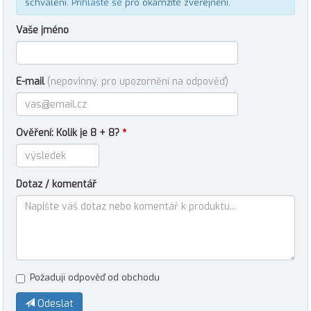
schválení.
Přihlaste se
pro okamžité zveřejnění.
Vaše jméno
E-mail
(nepovinný, pro upozornění na odpověď)
Ověření: Kolik je 8 + 8?
*
Dotaz / komentář
Požaduji odpověď od obchodu
Odeslat