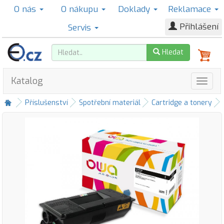
O nás
O nákupu
Doklady
Reklamace
Přihlášení
Servis
Hledat
Katalog
Příslušenství
Spotřební materiál
Cartridge a tonery