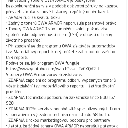
• Na všechny tonery OWA ARMOR je poskytován
bezkonkurenční servis v podobě doživotní záruky na kazety,
převzetí záruky za nové tiskárny a zpětný odběr kazet.
• ARMOR ručí za kvalitu tisku.
• Žádný z tonerů OWA ARMOR neporušuje patentové právo.
• Tonery OWA ARMOR vám umožňují splnit požadavky
společenské odpovědnosti firem (CSR) v oblasti ochrany
životního prostředí.
• Při zapojení se do programu OWA získáváte automaticky
tzv. Materiálový report, který můžete zahrnout do vašeho
CSR reportu.
Podívejte se, jak program OWA funguje
https://www.youtube.com/watch?v=oLTvCXQd2jU
S tonery OWA Armor zároveň získáváte:
• ZDARMA zapojení do programu odběru vypsaných tonerů
včetně získání tzv. materiálového reportu – šetříte životní
prostředí.
• ZDARMA technickou podporu na zákaznické lince 800 157
928.
• ZDARMA 100% servis v podobě sítě specializovaných firem
s operativním výjezdem technika na místo do 48 hodin.
• ZDARMA širokou marketingovou podporu pro partnery
• Jistotu, že žádné tonery OWA ARMOR neporušují patenty a