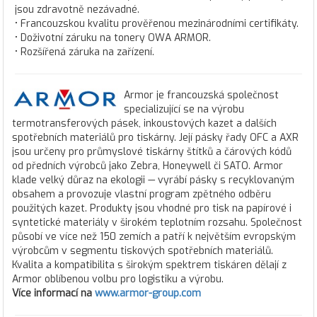
jsou zdravotně nezávadné.
• Francouzskou kvalitu prověřenou mezinárodními certifikáty.
• Doživotní záruku na tonery OWA ARMOR.
• Rozšířená záruka na zařízení.
Armor je francouzská společnost
specializující se na výrobu
termotransferových pásek, inkoustových kazet a dalších
spotřebních materiálů pro tiskárny. Její pásky řady OFC a AXR
jsou určeny pro průmyslové tiskárny štítků a čárových kódů
od předních výrobců jako Zebra, Honeywell či SATO. Armor
klade velký důraz na ekologii — vyrábí pásky s recyklovaným
obsahem a provozuje vlastní program zpětného odběru
použitých kazet. Produkty jsou vhodné pro tisk na papírové i
syntetické materiály v širokém teplotním rozsahu. Společnost
působí ve více než 150 zemích a patří k největším evropským
výrobcům v segmentu tiskových spotřebních materiálů.
Kvalita a kompatibilita s širokým spektrem tiskáren dělají z
Armor oblíbenou volbu pro logistiku a výrobu.
Více informací na
www.armor-group.com