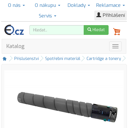
O nás
O nákupu
Doklady
Reklamace
Přihlášení
Servis
Hledat
Katalog
Příslušenství
Spotřební materiál
Cartridge a tonery