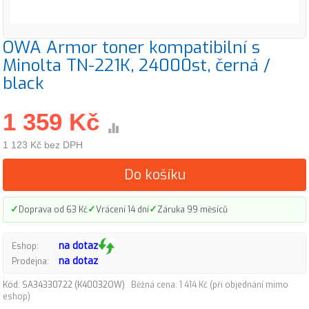
OWA Armor toner kompatibilní s
Minolta TN-221K, 24000st, černá /
black
1 359 Kč
1 123 Kč bez DPH
Do košíku
✓
✓
✓
Doprava od 63 Kč
Vrácení 14 dní
Záruka 99 měsíců
na dotaz
Eshop:
na dotaz
Prodejna:
Kód: SA34330722 (K40032OW)
Běžná cena: 1 414 Kč (při objednání mimo
eshop)