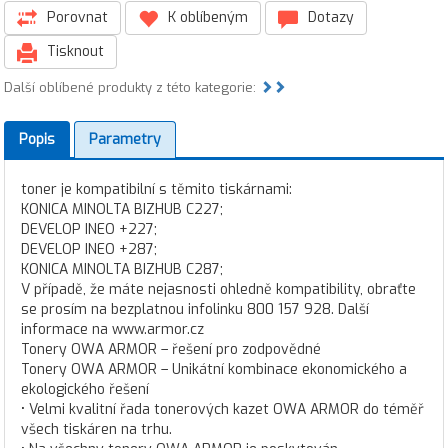
Porovnat
K oblíbeným
Dotazy
Tisknout
Další oblíbené produkty z této kategorie:
Popis
Parametry
toner je kompatibilní s těmito tiskárnami:
KONICA MINOLTA BIZHUB C227;
DEVELOP INEO +227;
DEVELOP INEO +287;
KONICA MINOLTA BIZHUB C287;
V případě, že máte nejasnosti ohledně kompatibility, obraťte
se prosím na bezplatnou infolinku 800 157 928. Další
informace na www.armor.cz
Tonery OWA ARMOR – řešení pro zodpovědné
Tonery OWA ARMOR – Unikátní kombinace ekonomického a
ekologického řešení
• Velmi kvalitní řada tonerových kazet OWA ARMOR do téměř
všech tiskáren na trhu.