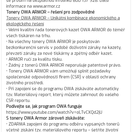
se prosím na bezplatnou infolinku 800 157 928. Další
informace na www.armor.cz
Tonery OWA ARMOR – řešení pro zodpovědné
Tonery OWA ARMOR – Unikátní kombinace ekonomického a
ekologického řešení
• Velmi kvalitní řada tonerových kazet OWA ARMOR do téměř
všech tiskáren na trhu.
• Na všechny tonery OWA ARMOR je poskytován
bezkonkurenční servis v podobě doživotní záruky na kazety,
převzetí záruky za nové tiskárny a zpětný odběr kazet.
• ARMOR ručí za kvalitu tisku.
• Žádný z tonerů OWA ARMOR neporušuje patentové právo.
• Tonery OWA ARMOR vám umožňují splnit požadavky
společenské odpovědnosti firem (CSR) v oblasti ochrany
životního prostředí.
• Při zapojení se do programu OWA získáváte automaticky
tzv. Materiálový report, který můžete zahrnout do vašeho
CSR reportu.
Podívejte se, jak program OWA funguje
https://www.youtube.com/watch?v=oLTvCXQd2jU
S tonery OWA Armor zároveň získáváte:
• ZDARMA zapojení do programu odběru vypsaných tonerů
včetně získání tzv. materiálového reportu – šetříte životní