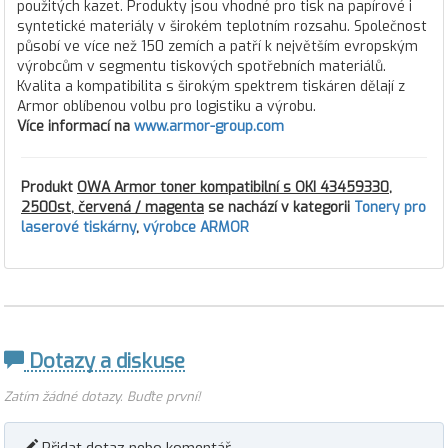
použitých kazet. Produkty jsou vhodné pro tisk na papírové i
syntetické materiály v širokém teplotním rozsahu. Společnost
působí ve více než 150 zemích a patří k největším evropským
výrobcům v segmentu tiskových spotřebních materiálů.
Kvalita a kompatibilita s širokým spektrem tiskáren dělají z
Armor oblíbenou volbu pro logistiku a výrobu.
Více informací na
www.armor-group.com
Produkt
OWA Armor toner kompatibilní s OKI 43459330,
2500st, červená / magenta
se nachází v kategorii
Tonery pro
laserové tiskárny
,
výrobce ARMOR
Dotazy a diskuse
Zatím žádné dotazy. Buďte první!