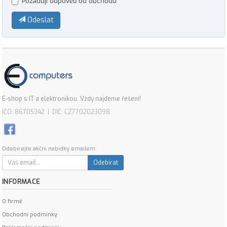
Požaduji odpověď od obchodu
Odeslat
E-shop s IT a elektronikou. Vždy najdeme řešení!
IČO: 86705342 | DIČ: CZ7702023098
Odebírejte akční nabídky emailem:
Odebírat
INFORMACE
O firmě
Obchodní podmínky