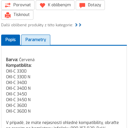
Porovnat
K oblíbeným
Dotazy
Tisknout
Další oblíbené produkty z této kategorie:
Popis
Parametry
Barva:
Červená
Kompatibilita:
OKI-C 3300
OKI-C 3300 N
OKI-C 3400
OKI-C 3400 N
OKI-C 3450
OKI-C 3450 N
OKI-C 3600
OKI-C 3600 N
V případě, že máte nejasnosti ohledně kompatibility, obraťte