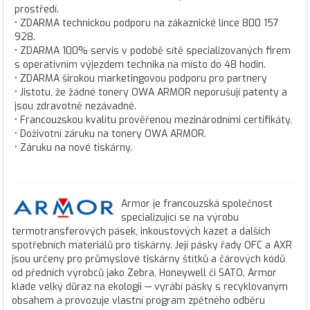
prostředí.
• ZDARMA technickou podporu na zákaznické lince 800 157
928.
• ZDARMA 100% servis v podobě sítě specializovaných firem
s operativním výjezdem technika na místo do 48 hodin.
• ZDARMA širokou marketingovou podporu pro partnery
• Jistotu, že žádné tonery OWA ARMOR neporušují patenty a
jsou zdravotně nezávadné.
• Francouzskou kvalitu prověřenou mezinárodními certifikáty.
• Doživotní záruku na tonery OWA ARMOR.
• Záruku na nové tiskárny.
Armor je francouzská společnost
specializující se na výrobu
termotransferových pásek, inkoustových kazet a dalších
spotřebních materiálů pro tiskárny. Její pásky řady OFC a AXR
jsou určeny pro průmyslové tiskárny štítků a čárových kódů
od předních výrobců jako Zebra, Honeywell či SATO. Armor
klade velký důraz na ekologii — vyrábí pásky s recyklovaným
obsahem a provozuje vlastní program zpětného odběru