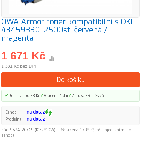
OWA Armor toner kompatibilní s OKI
43459330, 2500st, červená /
magenta
1 671 Kč
1 381 Kč bez DPH
Do košíku
✓
✓
✓
Doprava od 63 Kč
Vrácení 14 dní
Záruka 99 měsíců
na dotaz
Eshop:
na dotaz
Prodejna:
Kód: SA34326769 (K15281OW)
Běžná cena: 1 738 Kč (při objednání mimo
eshop)