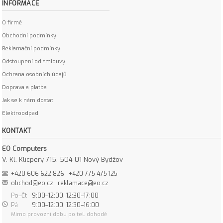
INFORMACE
O firmě
Obchodní podmínky
Reklamační podmínky
Odstoupení od smlouvy
Ochrana osobních údajů
Doprava a platba
Jak se k nám dostat
Elektroodpad
KONTAKT
EO Computers
V. Kl. Klicpery 715, 504 01 Nový Bydžov
+420 606 622 826
+420 775 475 125
obchod@eo.cz
reklamace@eo.cz
Po–Čt
9:00–12:00, 12:30–17:00
Pá
9:00–12:00, 12:30–16:00
Mimo provozní dobu po tel. dohodě