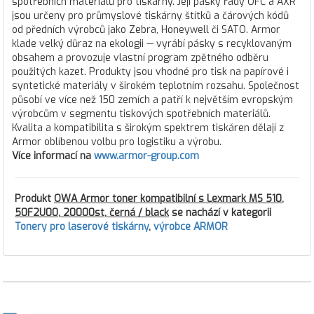
spotřebních materiálů pro tiskárny. Její pásky řady OFC a AXR
jsou určeny pro průmyslové tiskárny štítků a čárových kódů
od předních výrobců jako Zebra, Honeywell či SATO. Armor
klade velký důraz na ekologii — vyrábí pásky s recyklovaným
obsahem a provozuje vlastní program zpětného odběru
použitých kazet. Produkty jsou vhodné pro tisk na papírové i
syntetické materiály v širokém teplotním rozsahu. Společnost
působí ve více než 150 zemích a patří k největším evropským
výrobcům v segmentu tiskových spotřebních materiálů.
Kvalita a kompatibilita s širokým spektrem tiskáren dělají z
Armor oblíbenou volbu pro logistiku a výrobu.
Více informací na
www.armor-group.com
Produkt
OWA Armor toner kompatibilní s Lexmark MS 510,
50F2U00, 20000st, černá / black
se nachází v kategorii
Tonery pro laserové tiskárny
,
výrobce ARMOR