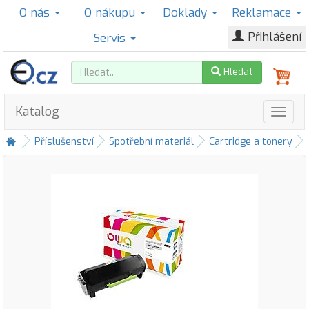
O nás
O nákupu
Doklady
Reklamace
Přihlášení
Servis
Hledat
Katalog
Příslušenství
Spotřební materiál
Cartridge a tonery