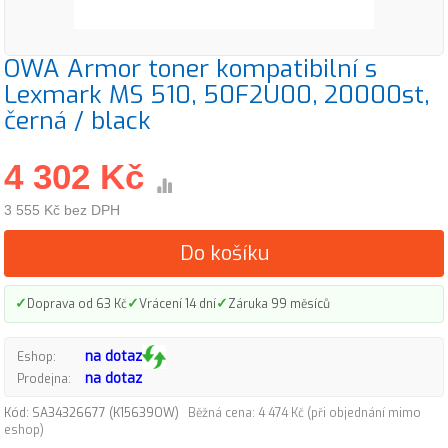
OWA Armor toner kompatibilní s
Lexmark MS 510, 50F2U00, 20000st,
černá / black
4 302 Kč
3 555 Kč bez DPH
Do košíku
✓
✓
✓
Doprava od 63 Kč
Vrácení 14 dní
Záruka 99 měsíců
na dotaz
Eshop:
na dotaz
Prodejna:
Kód: SA34326677 (K15639OW)
Běžná cena: 4 474 Kč (při objednání mimo
eshop)