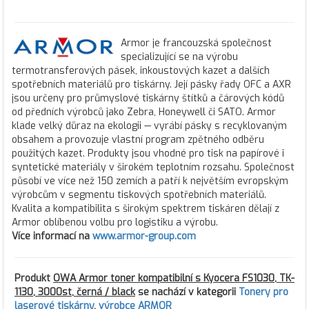
Armor je francouzská společnost
specializující se na výrobu
termotransferových pásek, inkoustových kazet a dalších
spotřebních materiálů pro tiskárny. Její pásky řady OFC a AXR
jsou určeny pro průmyslové tiskárny štítků a čárových kódů
od předních výrobců jako Zebra, Honeywell či SATO. Armor
klade velký důraz na ekologii — vyrábí pásky s recyklovaným
obsahem a provozuje vlastní program zpětného odběru
použitých kazet. Produkty jsou vhodné pro tisk na papírové i
syntetické materiály v širokém teplotním rozsahu. Společnost
působí ve více než 150 zemích a patří k největším evropským
výrobcům v segmentu tiskových spotřebních materiálů.
Kvalita a kompatibilita s širokým spektrem tiskáren dělají z
Armor oblíbenou volbu pro logistiku a výrobu.
Více informací na
www.armor-group.com
Produkt
OWA Armor toner kompatibilní s Kyocera FS1030, TK-
1130, 3000st, černá / black
se nachází v kategorii
Tonery pro
laserové tiskárny
,
výrobce ARMOR