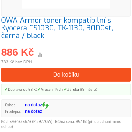
OWA Armor toner kompatibilní s
Kyocera FS1030, TK-1130, 3000st,
černá / black
886 Kč
733 Kč bez DPH
Do košíku
✓
✓
✓
Doprava od 63 Kč
Vrácení 14 dní
Záruka 99 měsíců
na dotaz
Eshop:
na dotaz
Prodejna:
Kód: SA34326673 (K15977OW)
Běžná cena: 957 Kč (při objednání mimo
eshop)