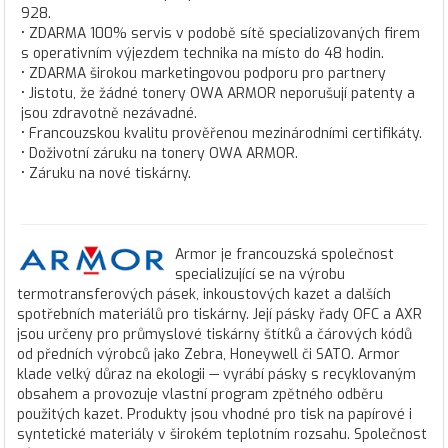
928.
• ZDARMA 100% servis v podobě sítě specializovaných firem
s operativním výjezdem technika na místo do 48 hodin.
• ZDARMA širokou marketingovou podporu pro partnery
• Jistotu, že žádné tonery OWA ARMOR neporušují patenty a
jsou zdravotně nezávadné.
• Francouzskou kvalitu prověřenou mezinárodními certifikáty.
• Doživotní záruku na tonery OWA ARMOR.
• Záruku na nové tiskárny.
Armor je francouzská společnost
specializující se na výrobu
termotransferových pásek, inkoustových kazet a dalších
spotřebních materiálů pro tiskárny. Její pásky řady OFC a AXR
jsou určeny pro průmyslové tiskárny štítků a čárových kódů
od předních výrobců jako Zebra, Honeywell či SATO. Armor
klade velký důraz na ekologii — vyrábí pásky s recyklovaným
obsahem a provozuje vlastní program zpětného odběru
použitých kazet. Produkty jsou vhodné pro tisk na papírové i
syntetické materiály v širokém teplotním rozsahu. Společnost