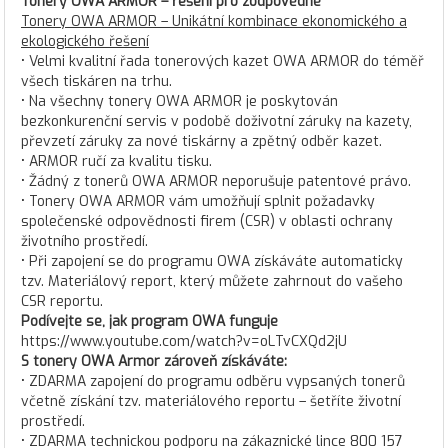
Tonery OWA ARMOR – řešení pro zodpovědné
Tonery OWA ARMOR – Unikátní kombinace ekonomického a
ekologického řešení
• Velmi kvalitní řada tonerových kazet OWA ARMOR do téměř
všech tiskáren na trhu.
• Na všechny tonery OWA ARMOR je poskytován
bezkonkurenční servis v podobě doživotní záruky na kazety,
převzetí záruky za nové tiskárny a zpětný odběr kazet.
• ARMOR ručí za kvalitu tisku.
• Žádný z tonerů OWA ARMOR neporušuje patentové právo.
• Tonery OWA ARMOR vám umožňují splnit požadavky
společenské odpovědnosti firem (CSR) v oblasti ochrany
životního prostředí.
• Při zapojení se do programu OWA získáváte automaticky
tzv. Materiálový report, který můžete zahrnout do vašeho
CSR reportu.
Podívejte se, jak program OWA funguje
https://www.youtube.com/watch?v=oLTvCXQd2jU
S tonery OWA Armor zároveň získáváte:
• ZDARMA zapojení do programu odběru vypsaných tonerů
včetně získání tzv. materiálového reportu – šetříte životní
prostředí.
• ZDARMA technickou podporu na zákaznické lince 800 157