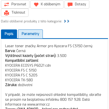
Porovnat
K oblíbeným
Dotazy
Tisknout
Další oblíbené produkty z této kategorie:
Popis
Parametry
Laser toner značky Armor pro Kyocera FS C5150 černý.
Barva:
Černá
Výtěžnost kazety (počet stran):
3.500
Kompatibilní zařízení:
KYOCERA ECOSYS P6021 cdn
KYOCERA FS C 5150
KYOCERA FS C 5205
KYOCERA TK-580
Záruka:
doživotní
V případě, že máte nejasnosti ohledně kompatibility, obraťte
se prosím na bezplatnou infolinku 800 157 928. Další
informace na www.armor.cz