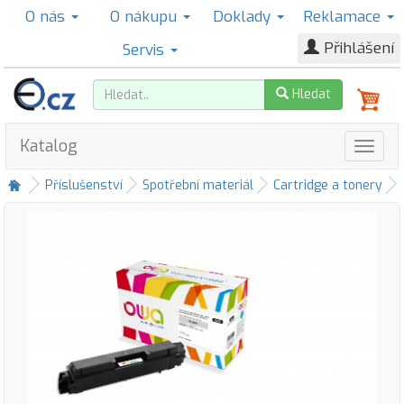
O nás
O nákupu
Doklady
Reklamace
Přihlášení
Servis
Hledat
Katalog
Příslušenství
Spotřební materiál
Cartridge a tonery