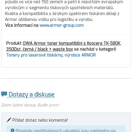
působí ve více než 150 zemích a patří k největším evropským
výrobcům v segmentu tiskových spotřebních materiálů.
Kvalita a kompatibilita s širokým spektrem tiskáren dělají z
Armor oblíbenou volbu pro logistiku a výrobu.
Více informací na
www.armor-group.com
Produkt
OWA Armor toner kompatibilní s Kyocera TK-580K,
3500st, černá / black + waste box
se nachází v kategorii
Tonery pro laserové tiskárny
,
výrobce ARMOR
Dotazy a diskuse
Zatím žádné dotazy. Buďte první!
Přidat dotaz nebo komentář
Příspěvky nepřihlášených uživatelů jsou zveřejněny po