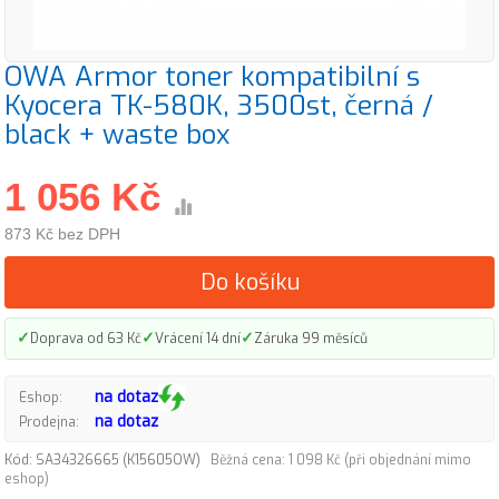
OWA Armor toner kompatibilní s
Kyocera TK-580K, 3500st, černá /
black + waste box
1 056 Kč
873 Kč bez DPH
Do košíku
✓
✓
✓
Doprava od 63 Kč
Vrácení 14 dní
Záruka 99 měsíců
na dotaz
Eshop:
na dotaz
Prodejna:
Kód: SA34326665 (K15605OW)
Běžná cena: 1 098 Kč (při objednání mimo
eshop)