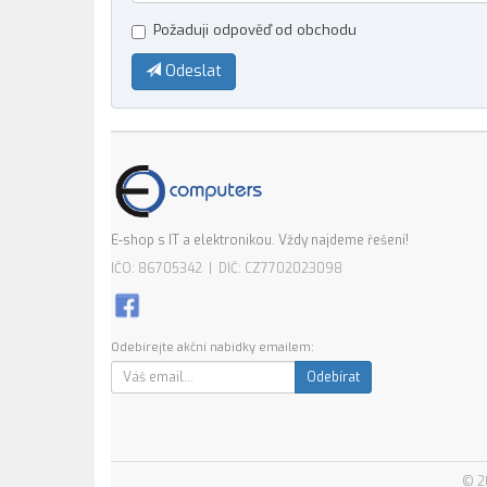
Požaduji odpověď od obchodu
Odeslat
E-shop s IT a elektronikou. Vždy najdeme řešení!
IČO: 86705342 | DIČ: CZ7702023098
Odebírejte akční nabídky emailem:
Odebírat
© 2