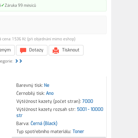
✓
í
Záruka 99 měsíců
 cena: 1 536 Kč (při objednání mimo eshop)
beným
Dotazy
Tisknout
tegorie:
Barevný tisk:
Ne
Černobílý tisk:
Ano
Výtěžnost kazety (počet stran):
7000
Výtěžnost kazety rozsah str:
5001 - 10000
str
Barva:
Černá (Black)
Typ spotřebního materiálu:
Toner