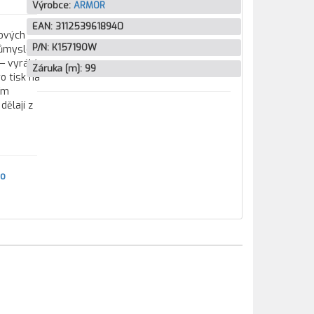
Výrobce:
ARMOR
EAN:
3112539618940
tových
P/N:
K15719OW
průmyslové
— vyrábí
Záruka [m]:
99
o tisk na
ím
ělají z
ro