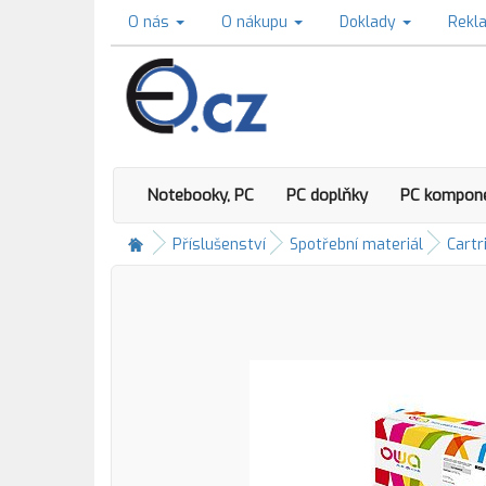
O nás
O nákupu
Doklady
Rekl
Notebooky, PC
PC doplňky
PC kompon
Příslušenství
Spotřební materiál
Cartr