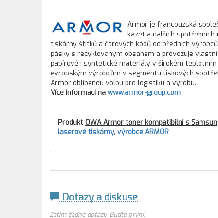
Armor je francouzská společ
kazet a dalších spotřebních
tiskárny štítků a čárových kódů od předních výrobců
pásky s recyklovaným obsahem a provozuje vlastní 
papírové i syntetické materiály v širokém teplotním
evropským výrobcům v segmentu tiskových spotřebníc
Armor oblíbenou volbu pro logistiku a výrobu.
Více informací na
www.armor-group.com
Produkt
OWA Armor toner kompatibilní s Samsung
laserové tiskárny
,
výrobce ARMOR
Dotazy a diskuse
Zatím žádné dotazy. Buďte první!