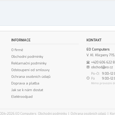
INFORMACE
KONTAKT
EO Computers
O firmě
V. Kl. Klicpery 7
Obchodní podmínky
+420 606 622 
Reklamační podmínky
obchod@eo.cz
Odstoupení od smlouvy
Po–Čt
9:00–12:
Ochrana osobních údajů
Pá
9:00–12:
Doprava a platba
Mimo provozní d
Jak se k nám dostat
Elektroodpad
004–2026 EO Computers
Obchodní podmínky
|
Ochrana osobních údajů
|
Kon