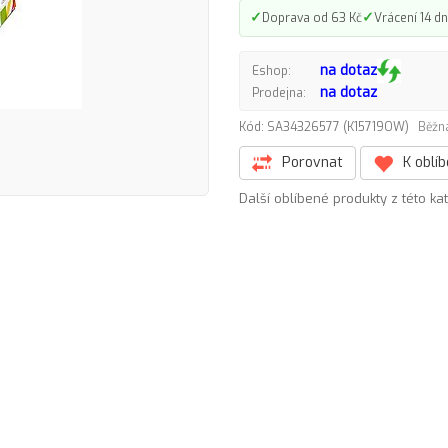
✓
✓
Doprava od 63 Kč
Vrácení 14 dn
na dotaz
Eshop:
na dotaz
Prodejna:
Kód: SA34326577 (K15719OW)
Běžná
Porovnat
K oblí
Další oblíbené produkty z této ka