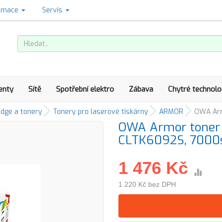
amace
Servis
enty
Sítě
Spotřební elektro
Zábava
Chytré technolo
idge a tonery
Tonery pro laserové tiskárny
ARMOR
OWA Arm
OWA Armor toner 
CLTK6092S, 7000st
1 476 Kč
1 220 Kč bez DPH