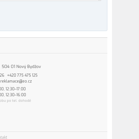
15, 504 01 Nový Bydžov
826
+420 775 475 125
reklamace@eo.cz
00, 12:30–17:00
00, 12:30–16:00
obu po tel. dohodě
takt