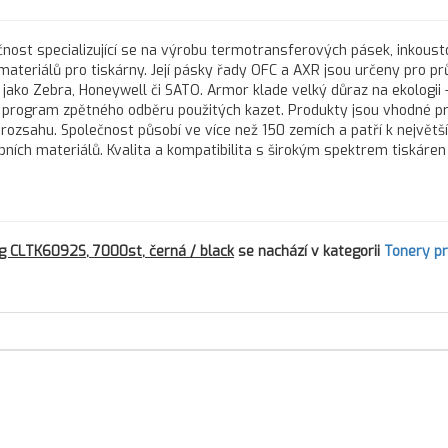
nost specializující se na výrobu termotransferových pásek, inkous
 materiálů pro tiskárny. Její pásky řady OFC a AXR jsou určeny pro 
 jako Zebra, Honeywell či SATO. Armor klade velký důraz na ekologii 
program zpětného odběru použitých kazet. Produkty jsou vhodné pr
 rozsahu. Společnost působí ve více než 150 zemích a patří k největš
h materiálů. Kvalita a kompatibilita s širokým spektrem tiskáren d
 CLTK6092S, 7000st, černá / black
se nachází v kategorii
Tonery p