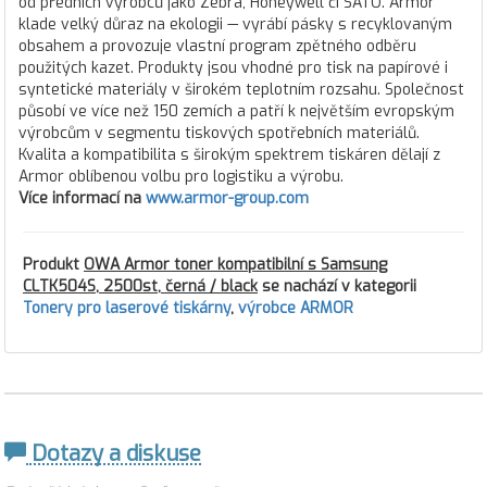
od předních výrobců jako Zebra, Honeywell či SATO. Armor
klade velký důraz na ekologii — vyrábí pásky s recyklovaným
obsahem a provozuje vlastní program zpětného odběru
použitých kazet. Produkty jsou vhodné pro tisk na papírové i
syntetické materiály v širokém teplotním rozsahu. Společnost
působí ve více než 150 zemích a patří k největším evropským
výrobcům v segmentu tiskových spotřebních materiálů.
Kvalita a kompatibilita s širokým spektrem tiskáren dělají z
Armor oblíbenou volbu pro logistiku a výrobu.
Více informací na
www.armor-group.com
Produkt
OWA Armor toner kompatibilní s Samsung
CLTK504S, 2500st, černá / black
se nachází v kategorii
Tonery pro laserové tiskárny
,
výrobce ARMOR
Dotazy a diskuse