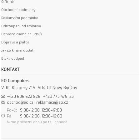
O firmě
Obchodní podmínky
Reklamační podmínky
Odstoupení od smlouvy
Ochrana osobních údajů
Doprava a platba
Jak se k nám dostat
Elektroodpad
KONTAKT
EO Computers
V. Kl. Klicpery 715, 504 01 Nový Bydžov
+420 606 622 826
+420 775 475 125
obchod@eo.cz
reklamace@eo.cz
Po–Čt
9:00–12:00, 12:30–17:00
Pá
9:00–12:00, 12:30–16:00
Mimo provozní dobu po tel. dohodě