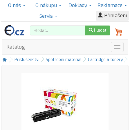
O nás
O nákupu
Doklady
Reklamace
Přihlášení
Servis
Hledat
Katalog
Příslušenství
Spotřební materiál
Cartridge a tonery