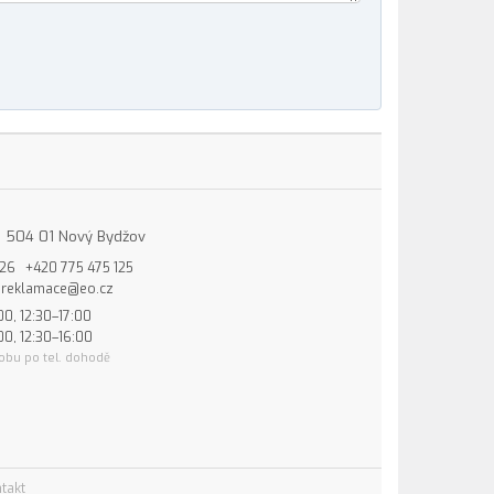
15, 504 01 Nový Bydžov
826
+420 775 475 125
reklamace@eo.cz
00, 12:30–17:00
00, 12:30–16:00
obu po tel. dohodě
takt