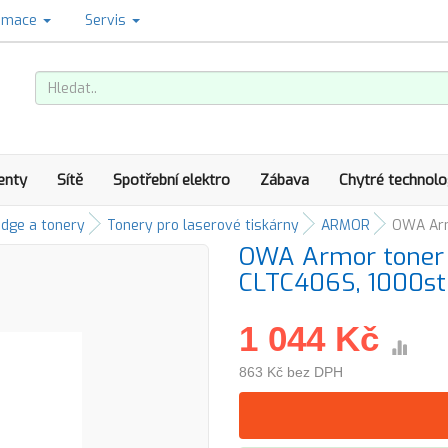
amace
Servis
enty
Sítě
Spotřební elektro
Zábava
Chytré technolo
idge a tonery
Tonery pro laserové tiskárny
ARMOR
OWA Arm
OWA Armor toner 
CLTC406S, 1000st
1 044 Kč
863 Kč bez DPH