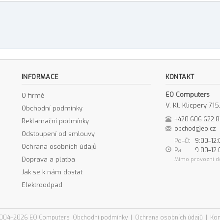
INFORMACE
KONTAKT
EO Computers
O firmě
V. Kl. Klicpery 7
Obchodní podmínky
+420 606 622 
Reklamační podmínky
obchod@eo.cz
Odstoupení od smlouvy
Po–Čt
9:00–12:
Ochrana osobních údajů
Pá
9:00–12:
Doprava a platba
Mimo provozní d
Jak se k nám dostat
Elektroodpad
004–2026 EO Computers
Obchodní podmínky
|
Ochrana osobních údajů
|
Kon