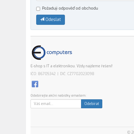
Požaduji odpověď od obchodu
Odeslat
E-shop s IT a elektronikou. Vždy najdeme řešení!
IČO: 86705342 | DIČ: CZ7702023098
Odebírejte akční nabídky emailem:
Odebírat
© 2