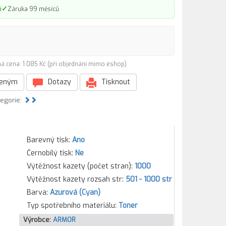
✓
í
Záruka 99 měsíců
á cena: 1 085 Kč (při objednání mimo eshop)
beným
Dotazy
Tisknout
tegorie:
Barevný tisk:
Ano
Černobílý tisk:
Ne
Výtěžnost kazety (počet stran):
1000
Výtěžnost kazety rozsah str:
501 - 1000 str
Barva:
Azurová (Cyan)
Typ spotřebního materiálu:
Toner
Výrobce:
ARMOR