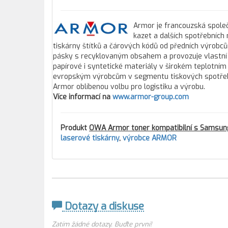
Armor je francouzská společ
kazet a dalších spotřebních
tiskárny štítků a čárových kódů od předních výrobců
pásky s recyklovaným obsahem a provozuje vlastní 
papírové i syntetické materiály v širokém teplotním
evropským výrobcům v segmentu tiskových spotřebníc
Armor oblíbenou volbu pro logistiku a výrobu.
Více informací na
www.armor-group.com
Produkt
OWA Armor toner kompatibilní s Samsun
laserové tiskárny
,
výrobce ARMOR
Dotazy a diskuse
Zatím žádné dotazy. Buďte první!