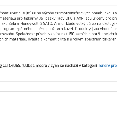
nost specializující se na výrobu termotransferových pásek, inkous
 materiálů pro tiskárny. Její pásky řady OFC a AXR jsou určeny pro 
 jako Zebra, Honeywell či SATO. Armor klade velký důraz na ekologii 
program zpětného odběru použitých kazet. Produkty jsou vhodné pr
 rozsahu. Společnost působí ve více než 150 zemích a patří k největš
h materiálů. Kvalita a kompatibilita s širokým spektrem tiskáren d
g CLTC406S, 1000st, modrá / cyan
se nachází v kategorii
Tonery pro