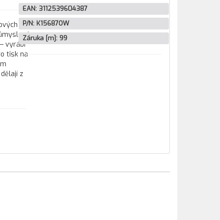
EAN:
3112539604387
P/N:
K15687OW
tových
průmyslové
Záruka [m]:
99
— vyrábí
o tisk na
ím
ělají z