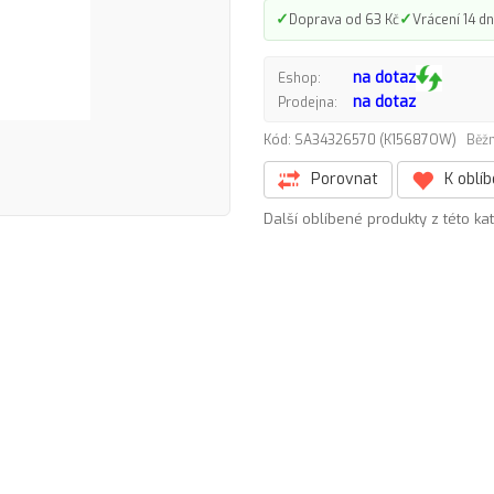
✓
✓
Doprava od 63 Kč
Vrácení 14 dn
na dotaz
Eshop:
na dotaz
Prodejna:
Kód: SA34326570 (K15687OW)
Běžn
Porovnat
K oblí
Další oblíbené produkty z této ka