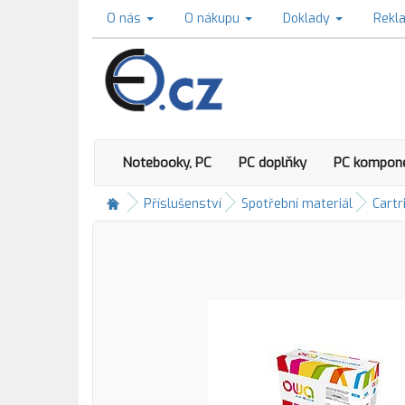
O nás
O nákupu
Doklady
Rekl
Notebooky, PC
PC doplňky
PC kompon
Příslušenství
Spotřební materiál
Cartr