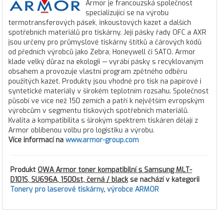
Armor je francouzská společnost
specializující se na výrobu
termotransferových pásek, inkoustových kazet a dalších
spotřebních materiálů pro tiskárny. Její pásky řady OFC a AXR
jsou určeny pro průmyslové tiskárny štítků a čárových kódů
od předních výrobců jako Zebra, Honeywell či SATO. Armor
klade velký důraz na ekologii — vyrábí pásky s recyklovaným
obsahem a provozuje vlastní program zpětného odběru
použitých kazet. Produkty jsou vhodné pro tisk na papírové i
syntetické materiály v širokém teplotním rozsahu. Společnost
působí ve více než 150 zemích a patří k největším evropským
výrobcům v segmentu tiskových spotřebních materiálů.
Kvalita a kompatibilita s širokým spektrem tiskáren dělají z
Armor oblíbenou volbu pro logistiku a výrobu.
Více informací na
www.armor-group.com
Produkt
OWA Armor toner kompatibilní s Samsung MLT-
D101S, SU696A, 1500st, černá / black
se nachází v kategorii
Tonery pro laserové tiskárny
,
výrobce ARMOR