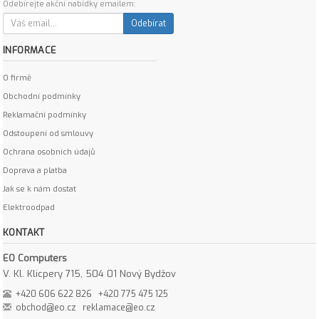
Odebírejte akční nabídky emailem:
Odebírat
INFORMACE
O firmě
Obchodní podmínky
Reklamační podmínky
Odstoupení od smlouvy
Ochrana osobních údajů
Doprava a platba
Jak se k nám dostat
Elektroodpad
KONTAKT
EO Computers
V. Kl. Klicpery 715, 504 01 Nový Bydžov
+420 606 622 826
+420 775 475 125
obchod@eo.cz
reklamace@eo.cz