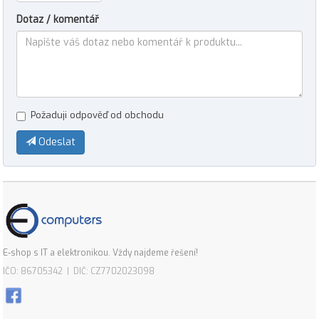
Dotaz / komentář
Požaduji odpověď od obchodu
Odeslat
E-shop s IT a elektronikou. Vždy najdeme řešení!
IČO: 86705342 | DIČ: CZ7702023098