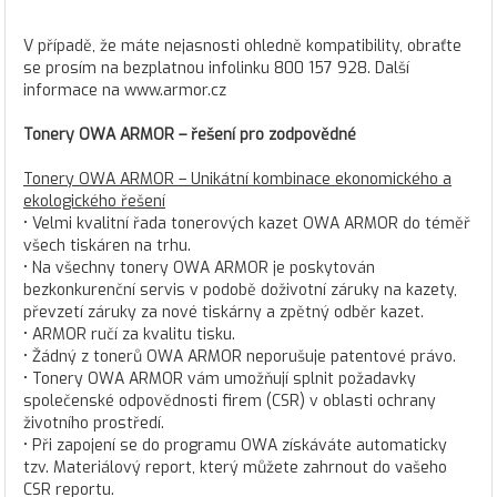
V případě, že máte nejasnosti ohledně kompatibility, obraťte
se prosím na bezplatnou infolinku 800 157 928. Další
informace na www.armor.cz
Tonery OWA ARMOR – řešení pro zodpovědné
Tonery OWA ARMOR – Unikátní kombinace ekonomického a
ekologického řešení
• Velmi kvalitní řada tonerových kazet OWA ARMOR do téměř
všech tiskáren na trhu.
• Na všechny tonery OWA ARMOR je poskytován
bezkonkurenční servis v podobě doživotní záruky na kazety,
převzetí záruky za nové tiskárny a zpětný odběr kazet.
• ARMOR ručí za kvalitu tisku.
• Žádný z tonerů OWA ARMOR neporušuje patentové právo.
• Tonery OWA ARMOR vám umožňují splnit požadavky
společenské odpovědnosti firem (CSR) v oblasti ochrany
životního prostředí.
• Při zapojení se do programu OWA získáváte automaticky
tzv. Materiálový report, který můžete zahrnout do vašeho
CSR reportu.