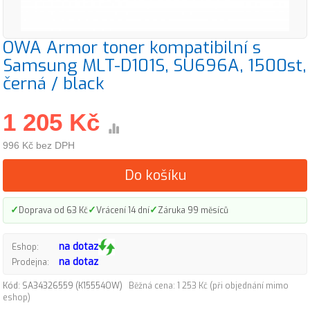
OWA Armor toner kompatibilní s
Samsung MLT-D101S, SU696A, 1500st,
černá / black
1 205 Kč
996 Kč bez DPH
Do košíku
✓
✓
✓
Doprava od 63 Kč
Vrácení 14 dní
Záruka 99 měsíců
na dotaz
Eshop:
na dotaz
Prodejna:
Kód: SA34326559 (K15554OW)
Běžná cena: 1 253 Kč (při objednání mimo
eshop)