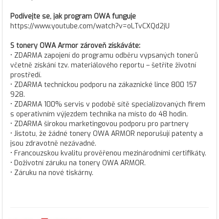
Podívejte se, jak program OWA funguje
https://www.youtube.com/watch?v=oLTvCXQd2jU
S tonery OWA Armor zároveň získáváte:
• ZDARMA zapojení do programu odběru vypsaných tonerů
včetně získání tzv. materiálového reportu – šetříte životní
prostředí.
• ZDARMA technickou podporu na zákaznické lince 800 157
928.
• ZDARMA 100% servis v podobě sítě specializovaných firem
s operativním výjezdem technika na místo do 48 hodin.
• ZDARMA širokou marketingovou podporu pro partnery
• Jistotu, že žádné tonery OWA ARMOR neporušují patenty a
jsou zdravotně nezávadné.
• Francouzskou kvalitu prověřenou mezinárodními certifikáty.
• Doživotní záruku na tonery OWA ARMOR.
• Záruku na nové tiskárny.