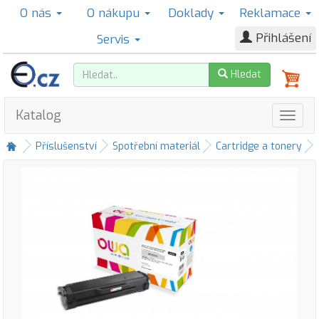
O nás
O nákupu
Doklady
Reklamace
Přihlášení
Servis
Hledat
Katalog
Příslušenství
Spotřební materiál
Cartridge a tonery