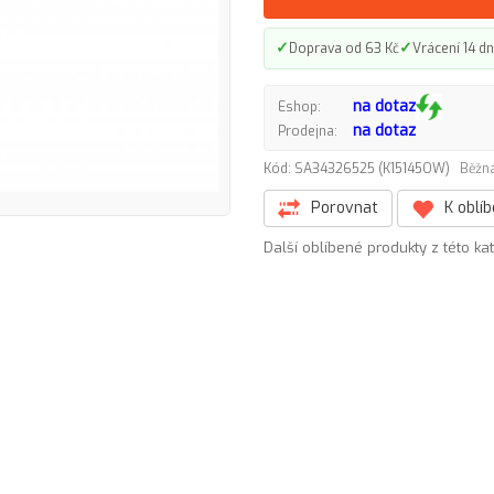
✓
✓
Doprava od 63 Kč
Vrácení 14 dn
na dotaz
Eshop:
na dotaz
Prodejna:
Kód: SA34326525 (K15145OW)
Běžná
Porovnat
K oblí
Další oblíbené produkty z této ka