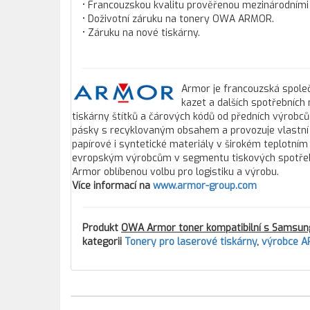
• Francouzskou kvalitu prověřenou mezinárodními c
• Doživotní záruku na tonery OWA ARMOR.
• Záruku na nové tiskárny.
Armor je francouzská společ
kazet a dalších spotřebních
tiskárny štítků a čárových kódů od předních výrobců
pásky s recyklovaným obsahem a provozuje vlastní 
papírové i syntetické materiály v širokém teplotním
evropským výrobcům v segmentu tiskových spotřebníc
Armor oblíbenou volbu pro logistiku a výrobu.
Více informací na
www.armor-group.com
Produkt
OWA Armor toner kompatibilní s Samsun
kategorii
Tonery pro laserové tiskárny
,
výrobce 