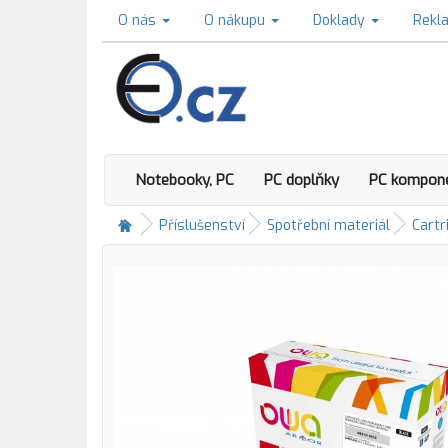
O nás
O nákupu
Doklady
Rekl
Notebooky, PC
PC doplňky
PC kompon
Příslušenství
Spotřební materiál
Cartr