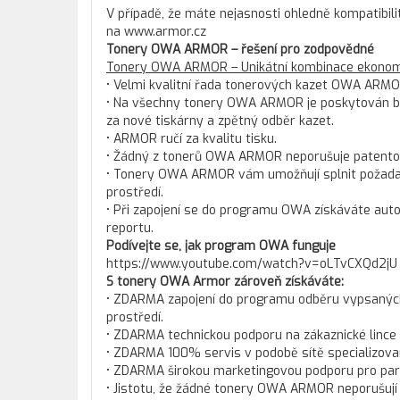
V případě, že máte nejasnosti ohledně kompatibili
na www.armor.cz
Tonery OWA ARMOR – řešení pro zodpovědné
Tonery OWA ARMOR – Unikátní kombinace ekonomi
• Velmi kvalitní řada tonerových kazet OWA ARMO
• Na všechny tonery OWA ARMOR je poskytován bez
za nové tiskárny a zpětný odběr kazet.
• ARMOR ručí za kvalitu tisku.
• Žádný z tonerů OWA ARMOR neporušuje patento
• Tonery OWA ARMOR vám umožňují splnit požadav
prostředí.
• Při zapojení se do programu OWA získáváte aut
reportu.
Podívejte se, jak program OWA funguje
https://www.youtube.com/watch?v=oLTvCXQd2jU
S tonery OWA Armor zároveň získáváte:
• ZDARMA zapojení do programu odběru vypsaných t
prostředí.
• ZDARMA technickou podporu na zákaznické lince
• ZDARMA 100% servis v podobě sítě specializova
• ZDARMA širokou marketingovou podporu pro pa
• Jistotu, že žádné tonery OWA ARMOR neporušují