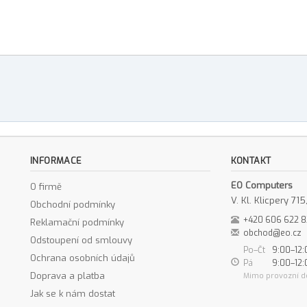
INFORMACE
KONTAKT
EO Computers
O firmě
V. Kl. Klicpery 7
Obchodní podmínky
+420 606 622 
Reklamační podmínky
obchod@eo.cz
Odstoupení od smlouvy
Po–Čt
9:00–12:
Ochrana osobních údajů
Pá
9:00–12:
Doprava a platba
Mimo provozní d
Jak se k nám dostat