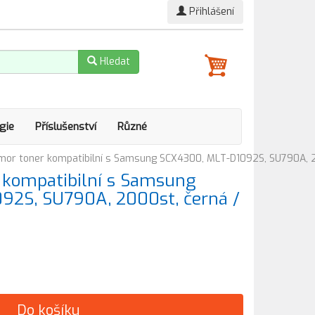
Přihlášení
Hledat
gie
Příslušenství
Různé
or toner kompatibilní s Samsung SCX4300, MLT-D1092S, SU790A, 20
kompatibilní s Samsung
92S, SU790A, 2000st, černá /
Do košíku