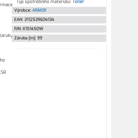
Typ spotřebního materiálu:
Toner
formace
Výrobce:
ARMOR
EAN:
3112539604134
P/N:
K15145OW
záruky
Záruka [m]:
99
ího
CSR