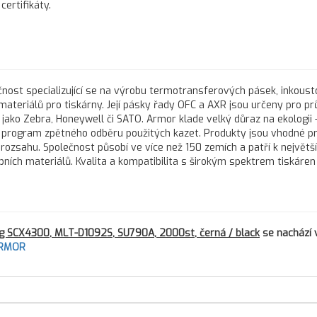
ertifikáty.
nost specializující se na výrobu termotransferových pásek, inkous
 materiálů pro tiskárny. Její pásky řady OFC a AXR jsou určeny pro 
 jako Zebra, Honeywell či SATO. Armor klade velký důraz na ekologii 
program zpětného odběru použitých kazet. Produkty jsou vhodné pr
 rozsahu. Společnost působí ve více než 150 zemích a patří k největš
h materiálů. Kvalita a kompatibilita s širokým spektrem tiskáren d
g SCX4300, MLT-D1092S, SU790A, 2000st, černá / black
se nachází 
ARMOR