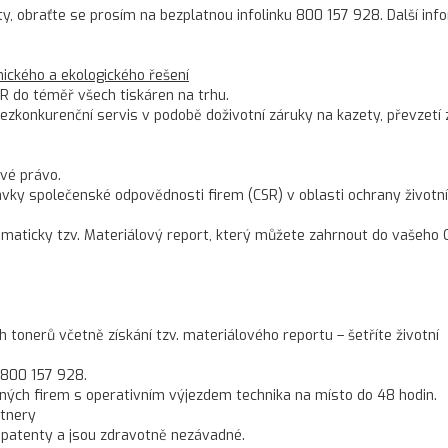
ty, obraťte se prosím na bezplatnou infolinku 800 157 928. Další in
ckého a ekologického řešení
R do téměř všech tiskáren na trhu.
konkurenční servis v podobě doživotní záruky na kazety, převzetí 
vé právo.
ky společenské odpovědnosti firem (CSR) v oblasti ochrany životn
omaticky tzv. Materiálový report, který můžete zahrnout do vašeho 
onerů včetně získání tzv. materiálového reportu – šetříte životní
 800 157 928.
ných firem s operativním výjezdem technika na místo do 48 hodin.
rtnery
 patenty a jsou zdravotně nezávadné.