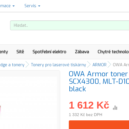
amace
Servis
enty
Sítě
Spotřební elektro
Zábava
Chytré technolo
idge a tonery
Tonery pro laserové tiskárny
ARMOR
OWA Arm
OWA Armor toner 
SCX4300, MLT-D10
black
1 612 Kč
1 332 Kč bez DPH