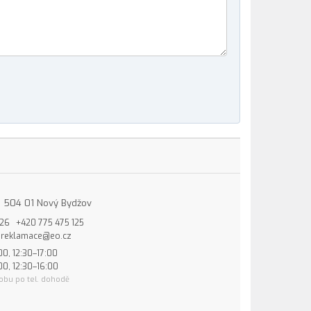
15, 504 01 Nový Bydžov
826
+420 775 475 125
reklamace@eo.cz
00, 12:30–17:00
00, 12:30–16:00
obu po tel. dohodě