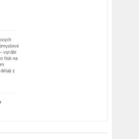
tových
průmyslové
— vyrábí
o tisk na
ím
ělají z
v