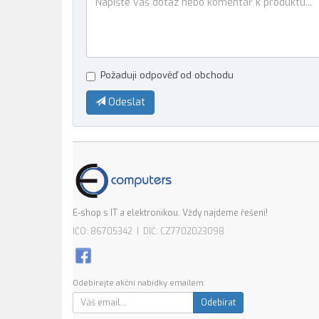
Požaduji odpověď od obchodu
Odeslat
E-shop s IT a elektronikou. Vždy najdeme řešení!
IČO: 86705342 | DIČ: CZ7702023098
Odebírejte akční nabídky emailem:
Odebírat