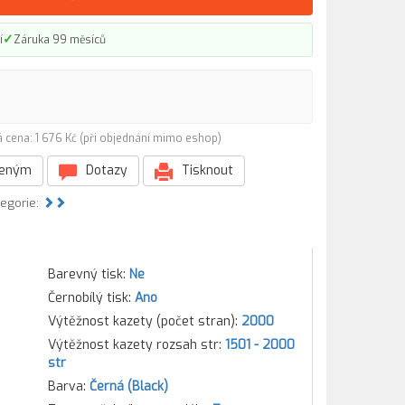
✓
í
Záruka 99 měsíců
 cena: 1 676 Kč (při objednání mimo eshop)
beným
Dotazy
Tisknout
tegorie:
Barevný tisk:
Ne
Černobílý tisk:
Ano
Výtěžnost kazety (počet stran):
2000
Výtěžnost kazety rozsah str:
1501 - 2000
str
Barva:
Černá (Black)