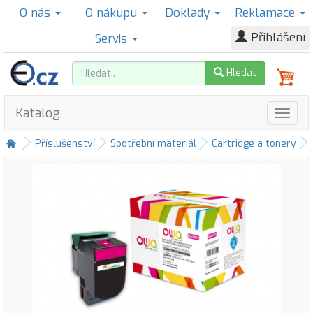
O nás
O nákupu
Doklady
Reklamace
Přihlášení
Servis
Hledat
Katalog
Příslušenství
Spotřební materiál
Cartridge a tonery