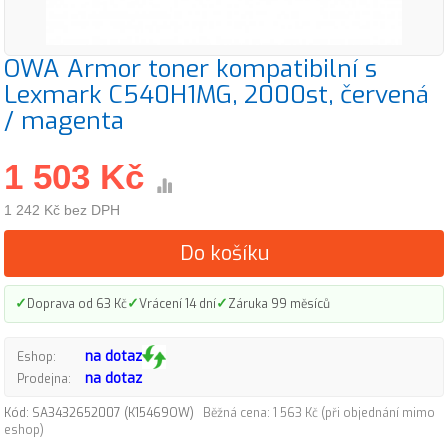
OWA Armor toner kompatibilní s
Lexmark C540H1MG, 2000st, červená
/ magenta
1 503 Kč
1 242 Kč bez DPH
Do košíku
✓
✓
✓
Doprava od 63 Kč
Vrácení 14 dní
Záruka 99 měsíců
na dotaz
Eshop:
na dotaz
Prodejna:
Kód: SA3432652007 (K15469OW)
Běžná cena: 1 563 Kč (při objednání mimo
eshop)