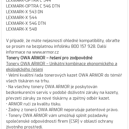
LEXMARK-OPTRA C 544
LEXMARK-OPTRA C 546 DTN
LEXMARK-X 543 DN
LEXMARK-X 544
LEXMARK-X 546 DTN
LEXMARK-X 548
V případě, že máte nejasnosti ohledně kompatibility, obraťte
se prosím na bezplatnou infolinku 800 157 928. Další
informace na www.armor.cz
Tonery OWA ARMOR – řešení pro zodpovědné
Tonery OWA ARMOR – Unikátní kombinace ekonomického a
ekologického řešení
• Velmi kvalitní řada tonerových kazet OWA ARMOR do téměř
všech tiskáren na trhu.
• Na všechny tonery OWA ARMOR je poskytován
bezkonkurenční servis v podobě doživotní záruky na kazety,
převzetí záruky za nové tiskárny a zpětný odběr kazet.
• ARMOR ručí za kvalitu tisku.
• Žádný z tonerů OWA ARMOR neporušuje patentové právo.
• Tonery OWA ARMOR vám umožňují splnit požadavky
společenské odpovědnosti firem (CSR) v oblasti ochrany
životního prostředí.