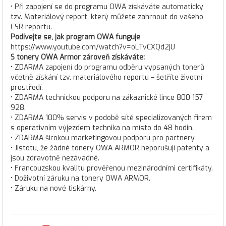
• Při zapojení se do programu OWA získáváte automaticky
tzv. Materiálový report, který můžete zahrnout do vašeho
CSR reportu.
Podívejte se, jak program OWA funguje
https://www.youtube.com/watch?v=oLTvCXQd2jU
S tonery OWA Armor zároveň získáváte:
• ZDARMA zapojení do programu odběru vypsaných tonerů
včetně získání tzv. materiálového reportu – šetříte životní
prostředí.
• ZDARMA technickou podporu na zákaznické lince 800 157
928.
• ZDARMA 100% servis v podobě sítě specializovaných firem
s operativním výjezdem technika na místo do 48 hodin.
• ZDARMA širokou marketingovou podporu pro partnery
• Jistotu, že žádné tonery OWA ARMOR neporušují patenty a
jsou zdravotně nezávadné.
• Francouzskou kvalitu prověřenou mezinárodními certifikáty.
• Doživotní záruku na tonery OWA ARMOR.
• Záruku na nové tiskárny.