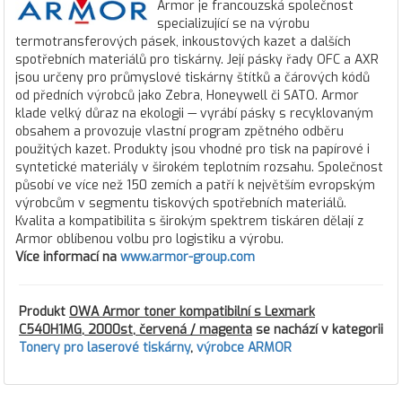
Armor je francouzská společnost
specializující se na výrobu
termotransferových pásek, inkoustových kazet a dalších
spotřebních materiálů pro tiskárny. Její pásky řady OFC a AXR
jsou určeny pro průmyslové tiskárny štítků a čárových kódů
od předních výrobců jako Zebra, Honeywell či SATO. Armor
klade velký důraz na ekologii — vyrábí pásky s recyklovaným
obsahem a provozuje vlastní program zpětného odběru
použitých kazet. Produkty jsou vhodné pro tisk na papírové i
syntetické materiály v širokém teplotním rozsahu. Společnost
působí ve více než 150 zemích a patří k největším evropským
výrobcům v segmentu tiskových spotřebních materiálů.
Kvalita a kompatibilita s širokým spektrem tiskáren dělají z
Armor oblíbenou volbu pro logistiku a výrobu.
Více informací na
www.armor-group.com
Produkt
OWA Armor toner kompatibilní s Lexmark
C540H1MG, 2000st, červená / magenta
se nachází v kategorii
Tonery pro laserové tiskárny
,
výrobce ARMOR