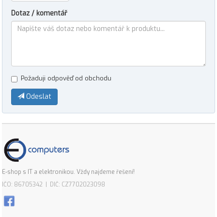
Dotaz / komentář
Požaduji odpověď od obchodu
Odeslat
E-shop s IT a elektronikou. Vždy najdeme řešení!
IČO: 86705342 | DIČ: CZ7702023098