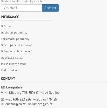
Odebírejte akční nabídky emailem:
Odebírat
INFORMACE
O firmě
Obchodní podmínky
Reklamační podmínky
Odstoupení od smlouvy
Ochrana osobních údajů
Doprava a platba
Jak se k nám dostat
Elektroodpad
KONTAKT
EO Computers
V. Kl. Klicpery 715, 504 01 Nový Bydžov
+420 606 622 826
+420 775 475 125
obchod@eo.cz
reklamace@eo.cz