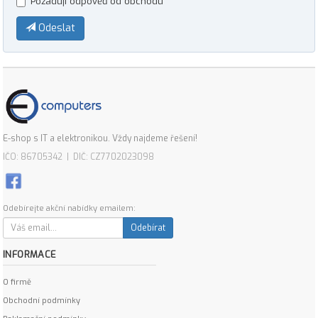
Požaduji odpověď od obchodu
Odeslat
E-shop s IT a elektronikou. Vždy najdeme řešení!
IČO: 86705342 | DIČ: CZ7702023098
Odebírejte akční nabídky emailem:
Odebírat
INFORMACE
O firmě
Obchodní podmínky