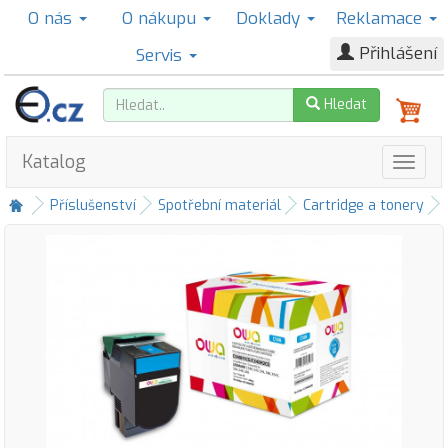
O nás
O nákupu
Doklady
Reklamace
Přihlášení
Servis
Hledat
Katalog
Příslušenství
Spotřební materiál
Cartridge a tonery