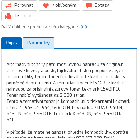
Porovnat
K oblíbeným
Dotazy
Tisknout
Další oblíbené produkty z této kategorie:
Popis
Parametry
Alternativní tonery patří mezi levnou náhradu za originální
tonerové kazety a poskytují kvalitní tisk u podporovaných
tiskáren. Díky těmto tonerům dosáhnete kvalitního tisku za
poměrně dobrou cenu. Alternativní toner K15468 je kvalitní
náhradou za originální azurový toner Lexmark C540H1CG.
Toner nabízí výtěžnost až 2 000 stran.
Tento alternativní toner je kompatibilní s tiskárnami Lexmark
C 540 N, 543 DN, 544, 546 DTN; Lexmark OPTRA C 540 N,
543 DN, 544, 546 DTN; Lexmark X 543 DN, 544, 546 DTN,
548.
V případě, že máte nejasnosti ohledně kompatibility, obraťte