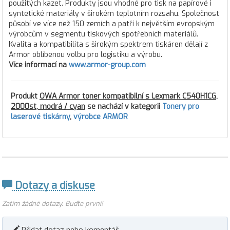
použitých kazet. Produkty jsou vhodné pro tisk na papírové i
syntetické materiály v širokém teplotním rozsahu. Společnost
působí ve více než 150 zemích a patří k největším evropským
výrobcům v segmentu tiskových spotřebních materiálů.
Kvalita a kompatibilita s širokým spektrem tiskáren dělají z
Armor oblíbenou volbu pro logistiku a výrobu.
Více informací na
www.armor-group.com
Produkt
OWA Armor toner kompatibilní s Lexmark C540H1CG,
2000st, modrá / cyan
se nachází v kategorii
Tonery pro
laserové tiskárny
,
výrobce ARMOR
Dotazy a diskuse
Zatím žádné dotazy. Buďte první!