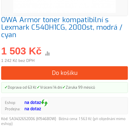
OWA Armor toner kompatibilní s
Lexmark C540H1CG, 2000st, modrá /
cyan
1 503 Kč
1 242 Kč bez DPH
Do košíku
✓
✓
✓
Doprava od 63 Kč
Vrácení 14 dní
Záruka 99 měsíců
na dotaz
Eshop:
na dotaz
Prodejna:
Kód: SA3432652006 (K15468OW)
Běžná cena: 1 563 Kč (při objednání mimo
eshop)