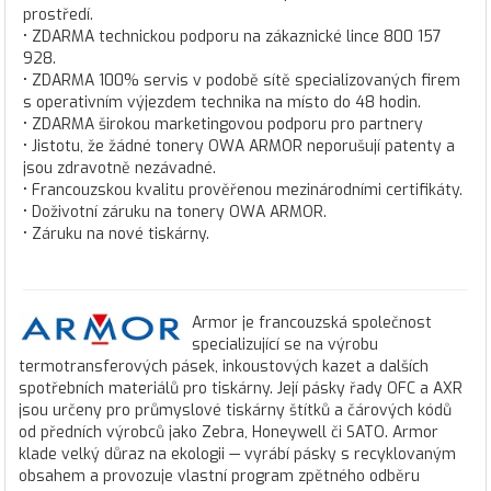
prostředí.
• ZDARMA technickou podporu na zákaznické lince 800 157
928.
• ZDARMA 100% servis v podobě sítě specializovaných firem
s operativním výjezdem technika na místo do 48 hodin.
• ZDARMA širokou marketingovou podporu pro partnery
• Jistotu, že žádné tonery OWA ARMOR neporušují patenty a
jsou zdravotně nezávadné.
• Francouzskou kvalitu prověřenou mezinárodními certifikáty.
• Doživotní záruku na tonery OWA ARMOR.
• Záruku na nové tiskárny.
Armor je francouzská společnost
specializující se na výrobu
termotransferových pásek, inkoustových kazet a dalších
spotřebních materiálů pro tiskárny. Její pásky řady OFC a AXR
jsou určeny pro průmyslové tiskárny štítků a čárových kódů
od předních výrobců jako Zebra, Honeywell či SATO. Armor
klade velký důraz na ekologii — vyrábí pásky s recyklovaným
obsahem a provozuje vlastní program zpětného odběru