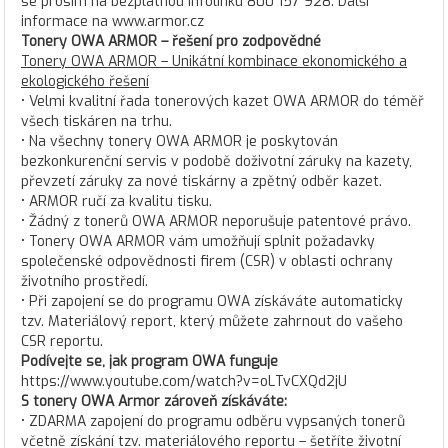
se prosím na bezplatnou infolinku 800 157 928. Další
informace na www.armor.cz
Tonery OWA ARMOR – řešení pro zodpovědné
Tonery OWA ARMOR – Unikátní kombinace ekonomického a
ekologického řešení
• Velmi kvalitní řada tonerových kazet OWA ARMOR do téměř
všech tiskáren na trhu.
• Na všechny tonery OWA ARMOR je poskytován
bezkonkurenční servis v podobě doživotní záruky na kazety,
převzetí záruky za nové tiskárny a zpětný odběr kazet.
• ARMOR ručí za kvalitu tisku.
• Žádný z tonerů OWA ARMOR neporušuje patentové právo.
• Tonery OWA ARMOR vám umožňují splnit požadavky
společenské odpovědnosti firem (CSR) v oblasti ochrany
životního prostředí.
• Při zapojení se do programu OWA získáváte automaticky
tzv. Materiálový report, který můžete zahrnout do vašeho
CSR reportu.
Podívejte se, jak program OWA funguje
https://www.youtube.com/watch?v=oLTvCXQd2jU
S tonery OWA Armor zároveň získáváte:
• ZDARMA zapojení do programu odběru vypsaných tonerů
včetně získání tzv. materiálového reportu – šetříte životní