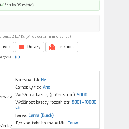
✓
í
Záruka 99 měsíců
á cena: 2 107 Kč (při objednání mimo eshop)
beným
Dotazy
Tisknout
tegorie:
Barevný tisk:
Ne
Černobílý tisk:
Ano
Výtěžnost kazety (počet stran):
9000
formace
Výtěžnost kazety rozsah str:
5001 - 10000
str
Barva:
Černá (Black)
Typ spotřebního materiálu:
Toner
záruky