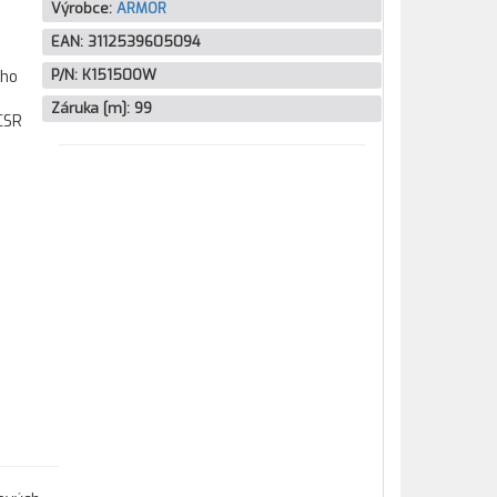
Výrobce:
ARMOR
EAN:
3112539605094
P/N:
K15150OW
ího
Záruka [m]:
99
CSR