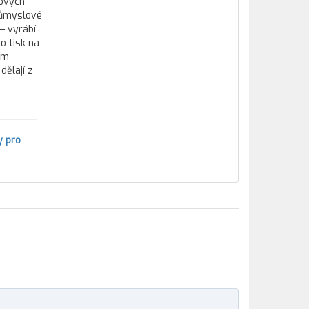
tových
průmyslové
— vyrábí
o tisk na
ím
ělají z
y pro