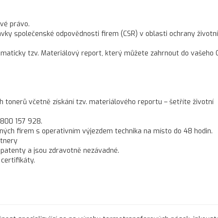
vé právo.
ky společenské odpovědnosti firem (CSR) v oblasti ochrany životn
omaticky tzv. Materiálový report, který můžete zahrnout do vašeho 
onerů včetně získání tzv. materiálového reportu – šetříte životní
 800 157 928.
ných firem s operativním výjezdem technika na místo do 48 hodin.
rtnery
 patenty a jsou zdravotně nezávadné.
ertifikáty.