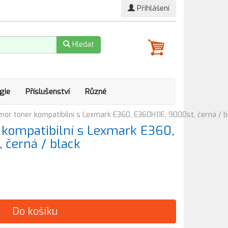
Přihlášení
Hledat
gie
Příslušenství
Různé
r toner kompatibilní s Lexmark E360, E360H11E, 9000st, černá / b
kompatibilní s Lexmark E360,
 černá / black
Do košíku