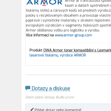
Armor je francouzská společ
kazet a dalších spotřebních
tiskárny štítků a čárových kódů od předních výrobců
pásky s recyklovaným obsahem a provozuje vlastní 
papírové i syntetické materiály v širokém teplotním
evropským výrobcům v segmentu tiskových spotřebníc
Armor oblíbenou volbu pro logistiku a výrobu.
Více informací na
www.armor-group.com
Produkt
OWA Armor toner kompatibilní s Lexmark 
laserové tiskárny
,
výrobce ARMOR
Dotazy a diskuse
Zatím žádné dotazy. Buďte první!
Přidat dotaz nebo komentář