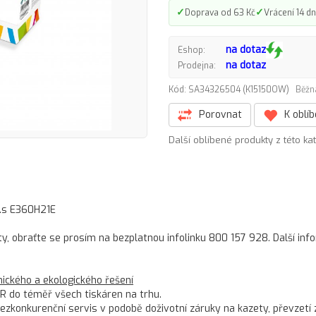
✓
✓
Doprava od 63 Kč
Vrácení 14 dn
na dotaz
Eshop:
na dotaz
Prodejna:
Kód: SA34326504 (K15150OW)
Běžn
Porovnat
K oblí
Další oblíbené produkty z této ka
m.s E360H21E
ty, obraťte se prosím na bezplatnou infolinku 800 157 928. Další in
ckého a ekologického řešení
R do téměř všech tiskáren na trhu.
konkurenční servis v podobě doživotní záruky na kazety, převzetí 