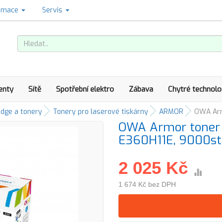
amace
Servis
enty
Sítě
Spotřební elektro
Zábava
Chytré technolo
idge a tonery
Tonery pro laserové tiskárny
ARMOR
OWA Armo
OWA Armor toner 
E360H11E, 9000st,
2 025 Kč
1 674 Kč bez DPH