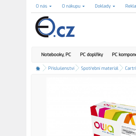
O nás
O nákupu
Doklady
Rekl
Notebooky, PC
PC doplňky
PC kompon
Příslušenství
Spotřební materiál
Cartr