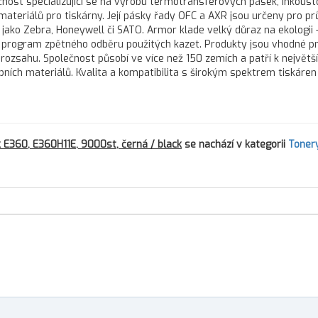
nost specializující se na výrobu termotransferových pásek, inkous
 materiálů pro tiskárny. Její pásky řady OFC a AXR jsou určeny pro 
 jako Zebra, Honeywell či SATO. Armor klade velký důraz na ekologii 
program zpětného odběru použitých kazet. Produkty jsou vhodné pr
 rozsahu. Společnost působí ve více než 150 zemích a patří k největš
h materiálů. Kvalita a kompatibilita s širokým spektrem tiskáren d
E360, E360H11E, 9000st, černá / black
se nachází v kategorii
Toner