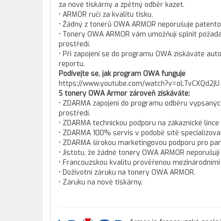
za nové tiskárny a zpětný odběr kazet.
• ARMOR ručí za kvalitu tisku.
• Žádný z tonerů OWA ARMOR neporušuje patento
• Tonery OWA ARMOR vám umožňují splnit požadav
prostředí.
• Při zapojení se do programu OWA získáváte aut
reportu.
Podívejte se, jak program OWA funguje
https://www.youtube.com/watch?v=oLTvCXQd2jU
S tonery OWA Armor zároveň získáváte:
• ZDARMA zapojení do programu odběru vypsaných t
prostředí.
• ZDARMA technickou podporu na zákaznické lince
• ZDARMA 100% servis v podobě sítě specializova
• ZDARMA širokou marketingovou podporu pro pa
• Jistotu, že žádné tonery OWA ARMOR neporušují
• Francouzskou kvalitu prověřenou mezinárodními c
• Doživotní záruku na tonery OWA ARMOR.
• Záruku na nové tiskárny.