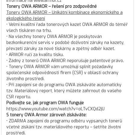
informace na www.armor.cz
Tonery OWA ARMOR – řešení pro zodpovědné
Tonery OWA ARMOR – Unikátní kombinace ekonomického a
ekologického řešení
• Velmi kvalitní řada tonerových kazet OWA ARMOR do téměř
všech tiskáren na trhu.
• Na všechny tonery OWA ARMOR je poskytován
bezkonkurenční servis v podobě doživotní záruky na kazety,
převzetí záruky za nové tiskárny a zpětný odběr kazet.
• ARMOR ručí za kvalitu tisku.
• Žádný z tonerů OWA ARMOR neporušuje patentové právo.
• Tonery OWA ARMOR vám umožňují splnit požadavky
společenské odpovědnosti firem (CSR) v oblasti ochrany
životního prostředí.
• Při zapojení se do programu OWA získáváte automaticky
tzv. Materiálový report, který můžete zahrnout do vašeho
CSR reportu.
Podívejte se, jak program OWA funguje
https://www.youtube.com/watch?v=oLTvCXQd2jU
S tonery OWA Armor zároveň získáváte:
• ZDARMA zapojení do programu odběru vypsaných tonerů
včetně získání tzv. materiálového reportu – šetříte životní
prostředí.