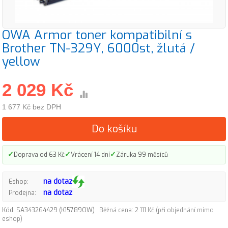
OWA Armor toner kompatibilní s
Brother TN-329Y, 6000st, žlutá /
yellow
2 029 Kč
1 677 Kč bez DPH
Do košíku
✓
✓
✓
Doprava od 63 Kč
Vrácení 14 dní
Záruka 99 měsíců
na dotaz
Eshop:
na dotaz
Prodejna:
Kód: SA343264429 (K15789OW)
Běžná cena: 2 111 Kč (při objednání mimo
eshop)