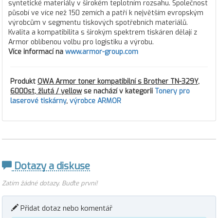
syntetické materiály v širokém teplotním rozsahu. Společnost
působí ve více než 150 zemích a patří k největším evropským
výrobcům v segmentu tiskových spotřebních materiálů.
Kvalita a kompatibilita s širokým spektrem tiskáren dělají z
Armor oblíbenou volbu pro logistiku a výrobu.
Více informací na
www.armor-group.com
Produkt
OWA Armor toner kompatibilní s Brother TN-329Y,
6000st, žlutá / yellow
se nachází v kategorii
Tonery pro
laserové tiskárny
,
výrobce ARMOR
Dotazy a diskuse
Zatím žádné dotazy. Buďte první!
Přidat dotaz nebo komentář