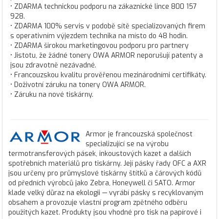
• ZDARMA technickou podporu na zákaznické lince 800 157
928.
• ZDARMA 100% servis v podobě sítě specializovaných firem
s operativním výjezdem technika na místo do 48 hodin.
• ZDARMA širokou marketingovou podporu pro partnery
• Jistotu, že žádné tonery OWA ARMOR neporušují patenty a
jsou zdravotně nezávadné.
• Francouzskou kvalitu prověřenou mezinárodními certifikáty.
• Doživotní záruku na tonery OWA ARMOR.
• Záruku na nové tiskárny.
Armor je francouzská společnost
specializující se na výrobu
termotransferových pásek, inkoustových kazet a dalších
spotřebních materiálů pro tiskárny. Její pásky řady OFC a AXR
jsou určeny pro průmyslové tiskárny štítků a čárových kódů
od předních výrobců jako Zebra, Honeywell či SATO. Armor
klade velký důraz na ekologii — vyrábí pásky s recyklovaným
obsahem a provozuje vlastní program zpětného odběru
použitých kazet. Produkty jsou vhodné pro tisk na papírové i