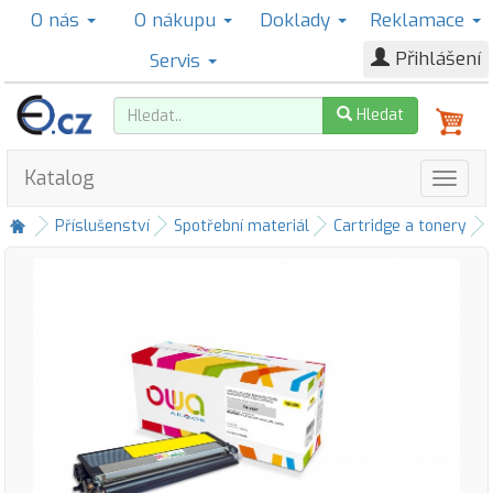
O nás
O nákupu
Doklady
Reklamace
Přihlášení
Servis
Hledat
Katalog
Příslušenství
Spotřební materiál
Cartridge a tonery