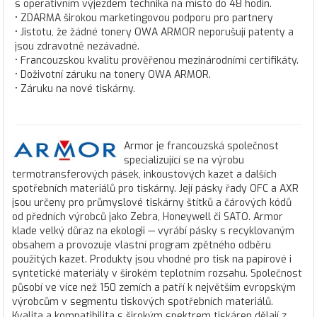
s operativním výjezdem technika na místo do 48 hodin.
• ZDARMA širokou marketingovou podporu pro partnery
• Jistotu, že žádné tonery OWA ARMOR neporušují patenty a
jsou zdravotně nezávadné.
• Francouzskou kvalitu prověřenou mezinárodními certifikáty.
• Doživotní záruku na tonery OWA ARMOR.
• Záruku na nové tiskárny.
Armor je francouzská společnost
specializující se na výrobu
termotransferových pásek, inkoustových kazet a dalších
spotřebních materiálů pro tiskárny. Její pásky řady OFC a AXR
jsou určeny pro průmyslové tiskárny štítků a čárových kódů
od předních výrobců jako Zebra, Honeywell či SATO. Armor
klade velký důraz na ekologii — vyrábí pásky s recyklovaným
obsahem a provozuje vlastní program zpětného odběru
použitých kazet. Produkty jsou vhodné pro tisk na papírové i
syntetické materiály v širokém teplotním rozsahu. Společnost
působí ve více než 150 zemích a patří k největším evropským
výrobcům v segmentu tiskových spotřebních materiálů.
Kvalita a kompatibilita s širokým spektrem tiskáren dělají z