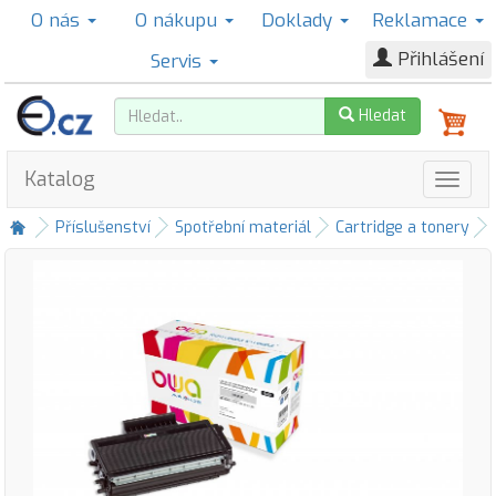
O nás
O nákupu
Doklady
Reklamace
Přihlášení
Servis
Hledat
Katalog
Příslušenství
Spotřební materiál
Cartridge a tonery