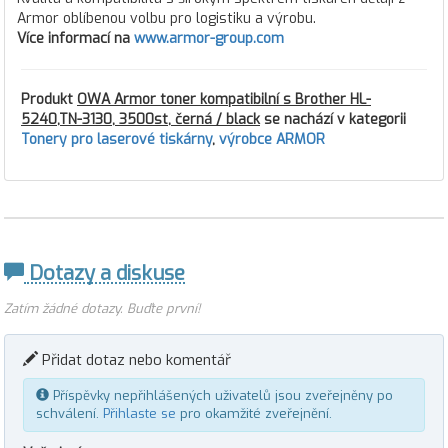
Armor oblíbenou volbu pro logistiku a výrobu.
Více informací na
www.armor-group.com
Produkt
OWA Armor toner kompatibilní s Brother HL-
5240,TN-3130, 3500st, černá / black
se nachází v kategorii
Tonery pro laserové tiskárny
,
výrobce ARMOR
Dotazy a diskuse
Zatím žádné dotazy. Buďte první!
Přidat dotaz nebo komentář
Příspěvky nepřihlášených uživatelů jsou zveřejněny po
schválení.
Přihlaste se
pro okamžité zveřejnění.