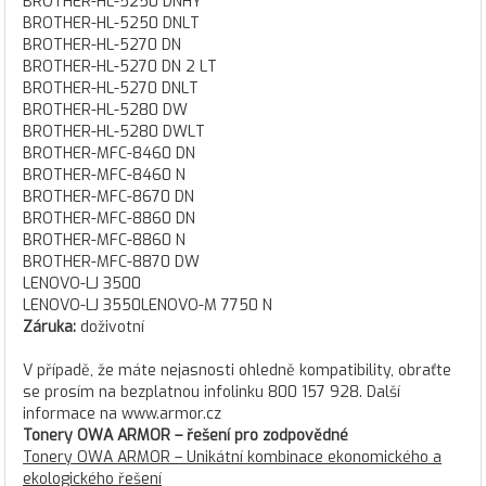
BROTHER-HL-5250 DNHY
BROTHER-HL-5250 DNLT
BROTHER-HL-5270 DN
BROTHER-HL-5270 DN 2 LT
BROTHER-HL-5270 DNLT
BROTHER-HL-5280 DW
BROTHER-HL-5280 DWLT
BROTHER-MFC-8460 DN
BROTHER-MFC-8460 N
BROTHER-MFC-8670 DN
BROTHER-MFC-8860 DN
BROTHER-MFC-8860 N
BROTHER-MFC-8870 DW
LENOVO-LJ 3500
LENOVO-LJ 3550LENOVO-M 7750 N
Záruka:
doživotní
V případě, že máte nejasnosti ohledně kompatibility, obraťte
se prosím na bezplatnou infolinku 800 157 928. Další
informace na www.armor.cz
Tonery OWA ARMOR – řešení pro zodpovědné
Tonery OWA ARMOR – Unikátní kombinace ekonomického a
ekologického řešení