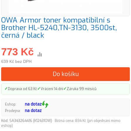
OWA Armor toner kompatibilní s
Brother HL-5240,TN-3130, 3500st,
černá / black
773 Kč
639 Kč bez DPH
Do košíku
✓
✓
✓
Doprava od 63 Kč
Vrácení 14 dní
Záruka 99 měsíců
na dotaz
Eshop:
na dotaz
Prodejna:
Kód: SA343264416 (K12431OW)
Běžná cena: 834 Kč (při objednání mimo
eshop)