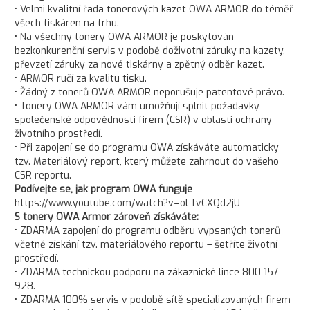
• Velmi kvalitní řada tonerových kazet OWA ARMOR do téměř
všech tiskáren na trhu.
• Na všechny tonery OWA ARMOR je poskytován
bezkonkurenční servis v podobě doživotní záruky na kazety,
převzetí záruky za nové tiskárny a zpětný odběr kazet.
• ARMOR ručí za kvalitu tisku.
• Žádný z tonerů OWA ARMOR neporušuje patentové právo.
• Tonery OWA ARMOR vám umožňují splnit požadavky
společenské odpovědnosti firem (CSR) v oblasti ochrany
životního prostředí.
• Při zapojení se do programu OWA získáváte automaticky
tzv. Materiálový report, který můžete zahrnout do vašeho
CSR reportu.
Podívejte se, jak program OWA funguje
https://www.youtube.com/watch?v=oLTvCXQd2jU
S tonery OWA Armor zároveň získáváte:
• ZDARMA zapojení do programu odběru vypsaných tonerů
včetně získání tzv. materiálového reportu – šetříte životní
prostředí.
• ZDARMA technickou podporu na zákaznické lince 800 157
928.
• ZDARMA 100% servis v podobě sítě specializovaných firem