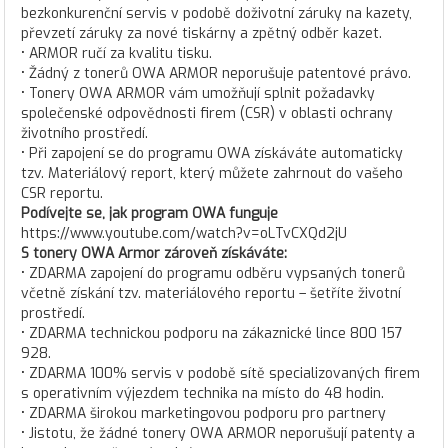
bezkonkurenční servis v podobě doživotní záruky na kazety,
převzetí záruky za nové tiskárny a zpětný odběr kazet.
• ARMOR ručí za kvalitu tisku.
• Žádný z tonerů OWA ARMOR neporušuje patentové právo.
• Tonery OWA ARMOR vám umožňují splnit požadavky
společenské odpovědnosti firem (CSR) v oblasti ochrany
životního prostředí.
• Při zapojení se do programu OWA získáváte automaticky
tzv. Materiálový report, který můžete zahrnout do vašeho
CSR reportu.
Podívejte se, jak program OWA funguje
https://www.youtube.com/watch?v=oLTvCXQd2jU
S tonery OWA Armor zároveň získáváte:
• ZDARMA zapojení do programu odběru vypsaných tonerů
včetně získání tzv. materiálového reportu – šetříte životní
prostředí.
• ZDARMA technickou podporu na zákaznické lince 800 157
928.
• ZDARMA 100% servis v podobě sítě specializovaných firem
s operativním výjezdem technika na místo do 48 hodin.
• ZDARMA širokou marketingovou podporu pro partnery
• Jistotu, že žádné tonery OWA ARMOR neporušují patenty a