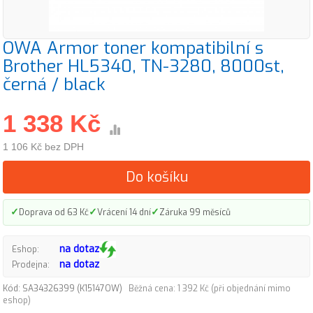
OWA Armor toner kompatibilní s
Brother HL5340, TN-3280, 8000st,
černá / black
1 338 Kč
1 106 Kč bez DPH
Do košíku
✓
✓
✓
Doprava od 63 Kč
Vrácení 14 dní
Záruka 99 měsíců
na dotaz
Eshop:
na dotaz
Prodejna:
Kód: SA34326399 (K15147OW)
Běžná cena: 1 392 Kč (při objednání mimo
eshop)