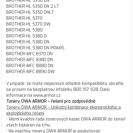
BROTHER-HL 5350 DN
BROTHER-HL 5350 DN 2 LT
BROTHER-HL 5350 DNLT
BROTHER-HL 5370
BROTHER-HL 5370 DW
BROTHER-HL 5380
BROTHER-HL 5380 D
BROTHER-HL 5380 DN
BROTHER-HL 5380 DN PRAXIS
BROTHER-MFC 8370 DN
BROTHER-MFC 8380 DN
BROTHER-MFC 8880 DN
BROTHER-MFC 8890 DW
V případě, že máte nejasnosti ohledně kompatibility, obraťte
se prosím na bezplatnou infolinku 800 157 928. Další
informace na www.armor.cz
Tonery OWA ARMOR – řešení pro zodpovědné
Tonery OWA ARMOR – Unikátní kombinace ekonomického a
ekologického řešení
• Velmi kvalitní řada tonerových kazet OWA ARMOR do téměř
všech tiskáren na trhu.
• Na všechny tonery OWA ARMOR je poskytován