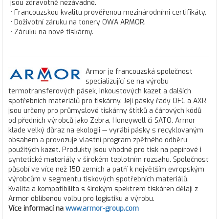
jsou zdravotně nezávadné.
• Francouzskou kvalitu prověřenou mezinárodními certifikáty.
• Doživotní záruku na tonery OWA ARMOR.
• Záruku na nové tiskárny.
Armor je francouzská společnost
specializující se na výrobu
termotransferových pásek, inkoustových kazet a dalších
spotřebních materiálů pro tiskárny. Její pásky řady OFC a AXR
jsou určeny pro průmyslové tiskárny štítků a čárových kódů
od předních výrobců jako Zebra, Honeywell či SATO. Armor
klade velký důraz na ekologii — vyrábí pásky s recyklovaným
obsahem a provozuje vlastní program zpětného odběru
použitých kazet. Produkty jsou vhodné pro tisk na papírové i
syntetické materiály v širokém teplotním rozsahu. Společnost
působí ve více než 150 zemích a patří k největším evropským
výrobcům v segmentu tiskových spotřebních materiálů.
Kvalita a kompatibilita s širokým spektrem tiskáren dělají z
Armor oblíbenou volbu pro logistiku a výrobu.
Více informací na
www.armor-group.com