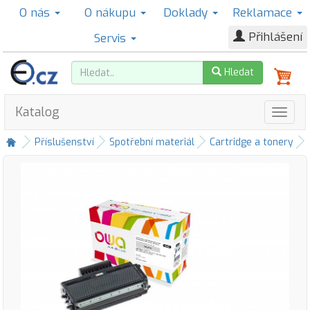
O nás
O nákupu
Doklady
Reklamace
Přihlášení
Servis
Hledat
Katalog
Příslušenství
Spotřební materiál
Cartridge a tonery