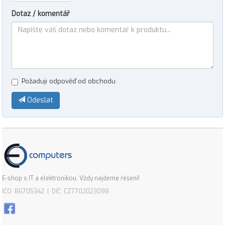
Dotaz / komentář
Požaduji odpověď od obchodu
Odeslat
E-shop s IT a elektronikou. Vždy najdeme řešení!
IČO: 86705342 | DIČ: CZ7702023098