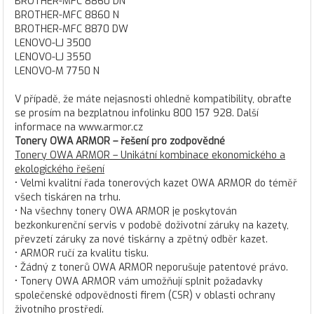
BROTHER-MFC 8860 DN
BROTHER-MFC 8860 N
BROTHER-MFC 8870 DW
LENOVO-LJ 3500
LENOVO-LJ 3550
LENOVO-M 7750 N
V případě, že máte nejasnosti ohledně kompatibility, obraťte
se prosím na bezplatnou infolinku 800 157 928. Další
informace na www.armor.cz
Tonery OWA ARMOR – řešení pro zodpovědné
Tonery OWA ARMOR – Unikátní kombinace ekonomického a
ekologického řešení
• Velmi kvalitní řada tonerových kazet OWA ARMOR do téměř
všech tiskáren na trhu.
• Na všechny tonery OWA ARMOR je poskytován
bezkonkurenční servis v podobě doživotní záruky na kazety,
převzetí záruky za nové tiskárny a zpětný odběr kazet.
• ARMOR ručí za kvalitu tisku.
• Žádný z tonerů OWA ARMOR neporušuje patentové právo.
• Tonery OWA ARMOR vám umožňují splnit požadavky
společenské odpovědnosti firem (CSR) v oblasti ochrany
životního prostředí.