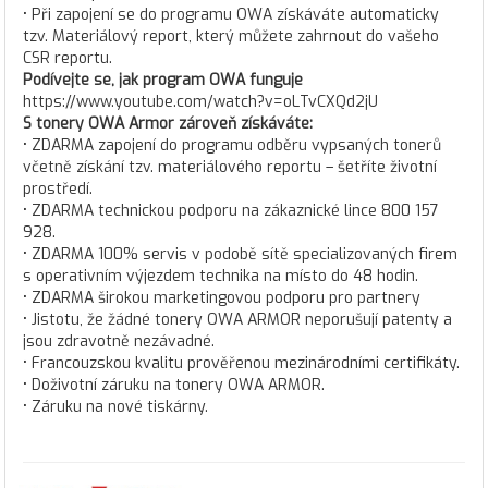
• Při zapojení se do programu OWA získáváte automaticky
tzv. Materiálový report, který můžete zahrnout do vašeho
CSR reportu.
Podívejte se, jak program OWA funguje
https://www.youtube.com/watch?v=oLTvCXQd2jU
S tonery OWA Armor zároveň získáváte:
• ZDARMA zapojení do programu odběru vypsaných tonerů
včetně získání tzv. materiálového reportu – šetříte životní
prostředí.
• ZDARMA technickou podporu na zákaznické lince 800 157
928.
• ZDARMA 100% servis v podobě sítě specializovaných firem
s operativním výjezdem technika na místo do 48 hodin.
• ZDARMA širokou marketingovou podporu pro partnery
• Jistotu, že žádné tonery OWA ARMOR neporušují patenty a
jsou zdravotně nezávadné.
• Francouzskou kvalitu prověřenou mezinárodními certifikáty.
• Doživotní záruku na tonery OWA ARMOR.
• Záruku na nové tiskárny.