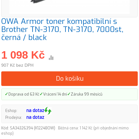
OWA Armor toner kompatibilní s
Brother TN-3170, TN-3170, 7000st,
černá / black
1 098 Kč
907 Kč bez DPH
Do košíku
✓
✓
✓
Doprava od 63 Kč
Vrácení 14 dní
Záruka 99 měsíců
na dotaz
Eshop:
na dotaz
Prodejna:
Kód: SA34326394 (K12248OW)
Běžná cena: 1 142 Kč (při objednání mimo
eshop)