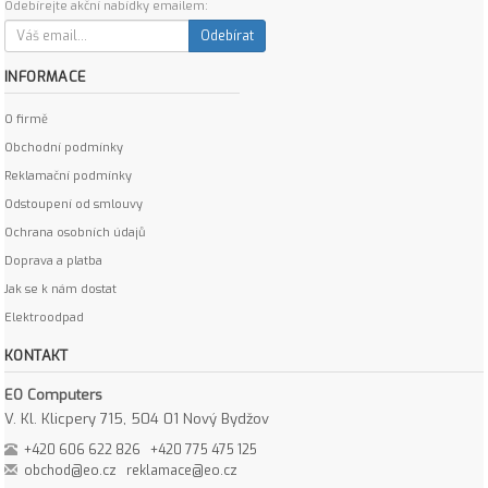
Odebírejte akční nabídky emailem:
Odebírat
INFORMACE
O firmě
Obchodní podmínky
Reklamační podmínky
Odstoupení od smlouvy
Ochrana osobních údajů
Doprava a platba
Jak se k nám dostat
Elektroodpad
KONTAKT
EO Computers
V. Kl. Klicpery 715, 504 01 Nový Bydžov
+420 606 622 826
+420 775 475 125
obchod@eo.cz
reklamace@eo.cz