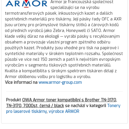
Armor je francouzská společnost
specializující se na výrobu
termotransferových pásek, inkoustových kazet a dalších
spotřebních materiálů pro tiskárny. Její pásky řady OFC a AXR
jsou určeny pro průmyslové tiskárny štítků a čárových kódů
od předních výrobců jako Zebra, Honeywell či SATO. Armor
klade velký důraz na ekologii — vyrábí pásky s recyklovaným
obsahem a provozuje vlastní program zpětného odběru
použitých kazet. Produkty jsou vhodné pro tisk na papírové i
syntetické materiály v širokém teplotním rozsahu. Společnost
působí ve více než 150 zemích a patří k největším evropským
výrobcům v segmentu tiskových spotřebních materiálů.
Kvalita a kompatibilita s širokým spektrem tiskáren dělají z
Armor oblíbenou volbu pro logistiku a výrobu.
Více informací na
www.armor-group.com
Produkt
OWA Armor toner kompatibilní s Brother TN-3170,
TN-3170, 7000st, černá / black
se nachází v kategorii
Tonery
pro laserové tiskárny
,
výrobce ARMOR