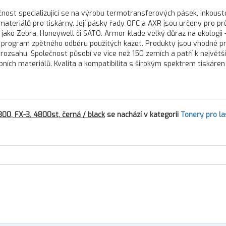
nost specializující se na výrobu termotransferových pásek, inkous
 materiálů pro tiskárny. Její pásky řady OFC a AXR jsou určeny pro 
 jako Zebra, Honeywell či SATO. Armor klade velký důraz na ekologii 
program zpětného odběru použitých kazet. Produkty jsou vhodné pr
 rozsahu. Společnost působí ve více než 150 zemích a patří k největš
h materiálů. Kvalita a kompatibilita s širokým spektrem tiskáren d
00, FX-3, 4800st, černá / black
se nachází v kategorii
Tonery pro l