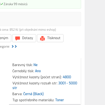
✓
í
Záruka 99 měsíců
á cena: 852 Kč (při objednání mimo eshop)
beným
Dotazy
Tisknout
tegorie:
Barevný tisk:
Ne
Černobílý tisk:
Ano
Výtěžnost kazety (počet stran):
4800
Výtěžnost kazety rozsah str:
3001 - 5000
str
Barva:
Černá (Black)
Typ spotřebního materiálu:
Toner