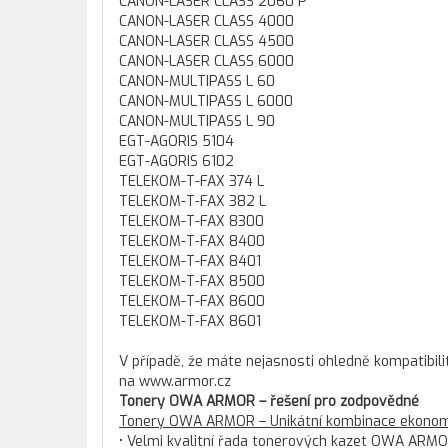
CANON-LASER CLASS 2060 P
CANON-LASER CLASS 4000
CANON-LASER CLASS 4500
CANON-LASER CLASS 6000
CANON-MULTIPASS L 60
CANON-MULTIPASS L 6000
CANON-MULTIPASS L 90
EGT-AGORIS 5104
EGT-AGORIS 6102
TELEKOM-T-FAX 374 L
TELEKOM-T-FAX 382 L
TELEKOM-T-FAX 8300
TELEKOM-T-FAX 8400
TELEKOM-T-FAX 8401
TELEKOM-T-FAX 8500
TELEKOM-T-FAX 8600
TELEKOM-T-FAX 8601
V případě, že máte nejasnosti ohledně kompatibili
na www.armor.cz
Tonery OWA ARMOR – řešení pro zodpovědné
Tonery OWA ARMOR – Unikátní kombinace ekonomi
• Velmi kvalitní řada tonerových kazet OWA ARMO