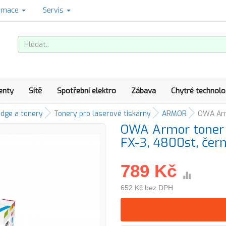
amace
Servis
enty
Sítě
Spotřební elektro
Zábava
Chytré technolo
idge a tonery
Tonery pro laserové tiskárny
ARMOR
OWA Armo
OWA Armor toner 
FX-3, 4800st, čern
789 Kč
652 Kč bez DPH