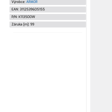
Výrobce:
ARMOR
EAN:
3112539605155
P/N:
K11350OW
Záruka [m]:
99