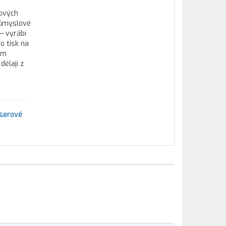
tových
průmyslové
— vyrábí
o tisk na
ím
ělají z
aserové