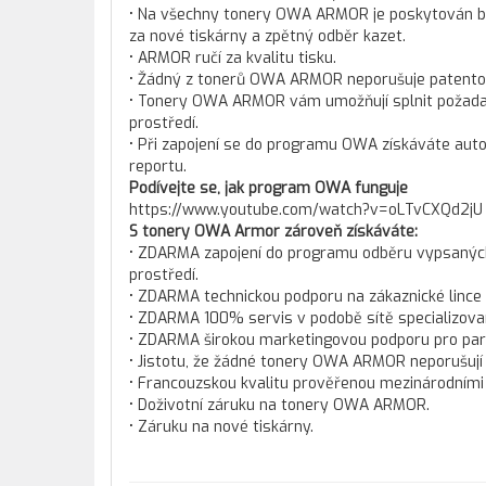
• Na všechny tonery OWA ARMOR je poskytován bez
za nové tiskárny a zpětný odběr kazet.
• ARMOR ručí za kvalitu tisku.
• Žádný z tonerů OWA ARMOR neporušuje patento
• Tonery OWA ARMOR vám umožňují splnit požadav
prostředí.
• Při zapojení se do programu OWA získáváte aut
reportu.
Podívejte se, jak program OWA funguje
https://www.youtube.com/watch?v=oLTvCXQd2jU
S tonery OWA Armor zároveň získáváte:
• ZDARMA zapojení do programu odběru vypsaných t
prostředí.
• ZDARMA technickou podporu na zákaznické lince
• ZDARMA 100% servis v podobě sítě specializova
• ZDARMA širokou marketingovou podporu pro pa
• Jistotu, že žádné tonery OWA ARMOR neporušují
• Francouzskou kvalitu prověřenou mezinárodními c
• Doživotní záruku na tonery OWA ARMOR.
• Záruku na nové tiskárny.