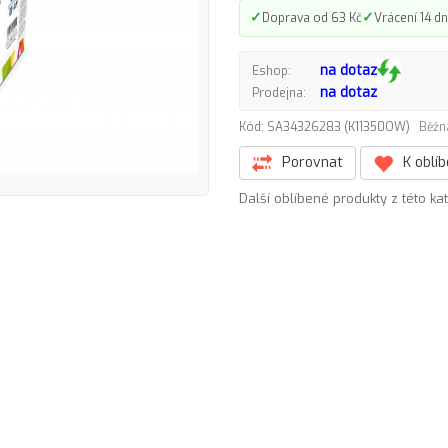
✓
✓
Doprava od 63 Kč
Vrácení 14 dn
na dotaz
Eshop:
na dotaz
Prodejna:
Kód: SA34326283 (K11350OW)
Běžn
Porovnat
K oblí
Další oblíbené produkty z této ka