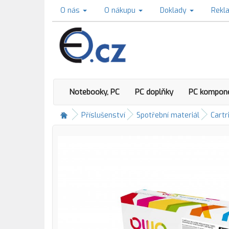
O nás
O nákupu
Doklady
Rekl
Notebooky, PC
PC doplňky
PC kompon
Příslušenství
Spotřební materiál
Cartr