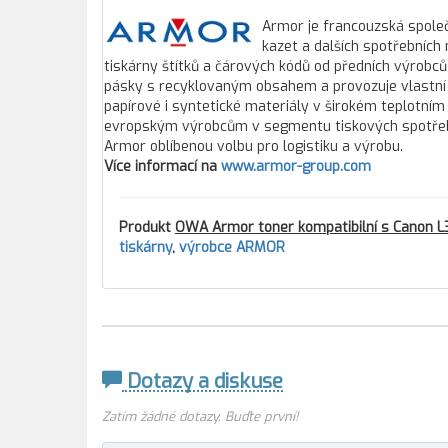
Armor je francouzská společ
kazet a dalších spotřebních
tiskárny štítků a čárových kódů od předních výrobců
pásky s recyklovaným obsahem a provozuje vlastní 
papírové i syntetické materiály v širokém teplotním
evropským výrobcům v segmentu tiskových spotřebníc
Armor oblíbenou volbu pro logistiku a výrobu.
Více informací na
www.armor-group.com
Produkt
OWA Armor toner kompatibilní s Canon L3
tiskárny
,
výrobce ARMOR
Dotazy a diskuse
Zatím žádné dotazy. Buďte první!