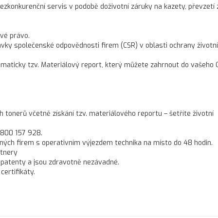
konkurenční servis v podobě doživotní záruky na kazety, převzetí 
vé právo.
ky společenské odpovědnosti firem (CSR) v oblasti ochrany životn
omaticky tzv. Materiálový report, který můžete zahrnout do vašeho 
onerů včetně získání tzv. materiálového reportu – šetříte životní
 800 157 928.
ných firem s operativním výjezdem technika na místo do 48 hodin.
rtnery
 patenty a jsou zdravotně nezávadné.
ertifikáty.