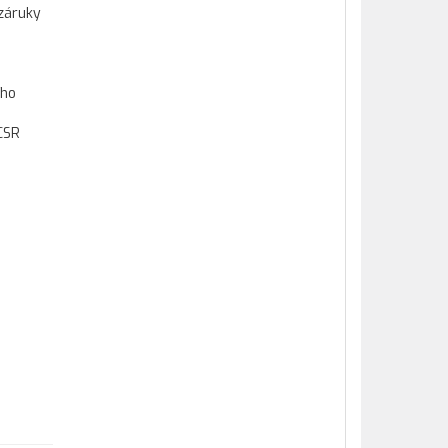
záruky
ího
CSR