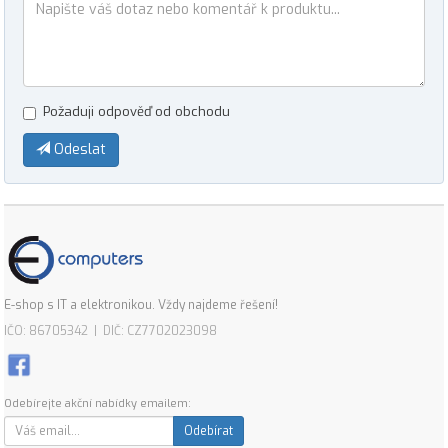
Požaduji odpověď od obchodu
Odeslat
E-shop s IT a elektronikou. Vždy najdeme řešení!
IČO: 86705342 | DIČ: CZ7702023098
Odebírejte akční nabídky emailem:
Odebírat