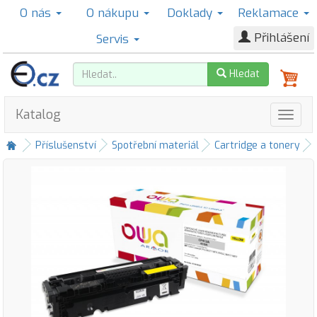
O nás
O nákupu
Doklady
Reklamace
Přihlášení
Servis
Hledat
Katalog
Příslušenství
Spotřební materiál
Cartridge a tonery