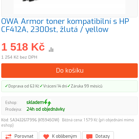
OWA Armor toner kompatibilní s HP
CF412A, 2300st, žlutá / yellow
1 518 Kč
1 254 Kč bez DPH
Do košíku
✓
✓
✓
Doprava od 63 Kč
Vrácení 14 dní
Záruka 99 měsíců
skladem
Eshop:
24h od objednávky
Prodejna:
Kód: SA3432617996 (K15945OW)
Běžná cena: 1 579 Kč (při objednání mimo
eshop)
Porovnat
K oblíbeným
Dotazy