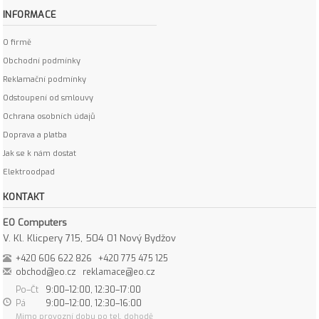
INFORMACE
O firmě
Obchodní podmínky
Reklamační podmínky
Odstoupení od smlouvy
Ochrana osobních údajů
Doprava a platba
Jak se k nám dostat
Elektroodpad
KONTAKT
EO Computers
V. Kl. Klicpery 715, 504 01 Nový Bydžov
+420 606 622 826
+420 775 475 125
obchod@eo.cz
reklamace@eo.cz
Po–Čt
9:00–12:00, 12:30–17:00
Pá
9:00–12:00, 12:30–16:00
Mimo provozní dobu po tel. dohodě