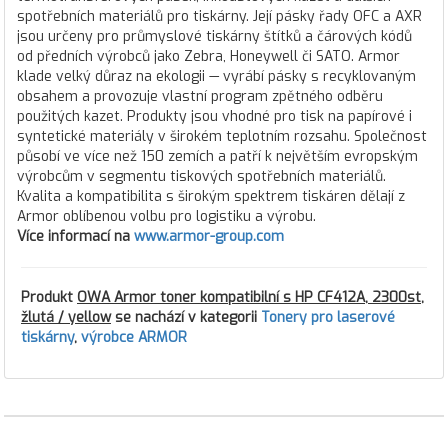
spotřebních materiálů pro tiskárny. Její pásky řady OFC a AXR
jsou určeny pro průmyslové tiskárny štítků a čárových kódů
od předních výrobců jako Zebra, Honeywell či SATO. Armor
klade velký důraz na ekologii — vyrábí pásky s recyklovaným
obsahem a provozuje vlastní program zpětného odběru
použitých kazet. Produkty jsou vhodné pro tisk na papírové i
syntetické materiály v širokém teplotním rozsahu. Společnost
působí ve více než 150 zemích a patří k největším evropským
výrobcům v segmentu tiskových spotřebních materiálů.
Kvalita a kompatibilita s širokým spektrem tiskáren dělají z
Armor oblíbenou volbu pro logistiku a výrobu.
Více informací na
www.armor-group.com
Produkt
OWA Armor toner kompatibilní s HP CF412A, 2300st,
žlutá / yellow
se nachází v kategorii
Tonery pro laserové
tiskárny
,
výrobce ARMOR