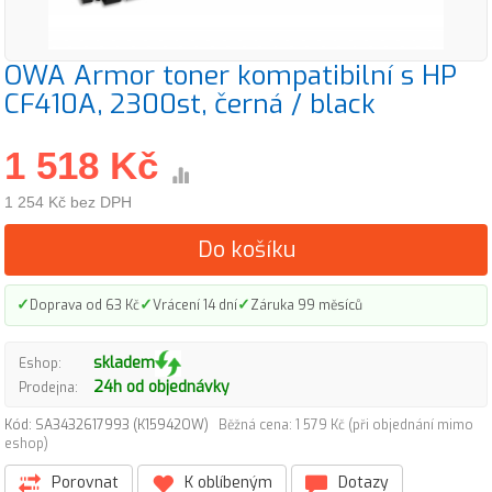
OWA Armor toner kompatibilní s HP
CF410A, 2300st, černá / black
1 518 Kč
1 254 Kč bez DPH
Do košíku
✓
✓
✓
Doprava od 63 Kč
Vrácení 14 dní
Záruka 99 měsíců
skladem
Eshop:
24h od objednávky
Prodejna:
Kód: SA3432617993 (K15942OW)
Běžná cena: 1 579 Kč (při objednání mimo
eshop)
Porovnat
K oblíbeným
Dotazy