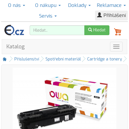
O nás
O nákupu
Doklady
Reklamace
Přihlášení
Servis
Hledat
Katalog
Příslušenství
Spotřební materiál
Cartridge a tonery