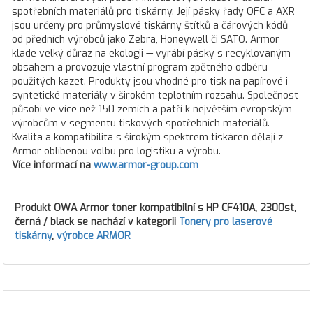
spotřebních materiálů pro tiskárny. Její pásky řady OFC a AXR
jsou určeny pro průmyslové tiskárny štítků a čárových kódů
od předních výrobců jako Zebra, Honeywell či SATO. Armor
klade velký důraz na ekologii — vyrábí pásky s recyklovaným
obsahem a provozuje vlastní program zpětného odběru
použitých kazet. Produkty jsou vhodné pro tisk na papírové i
syntetické materiály v širokém teplotním rozsahu. Společnost
působí ve více než 150 zemích a patří k největším evropským
výrobcům v segmentu tiskových spotřebních materiálů.
Kvalita a kompatibilita s širokým spektrem tiskáren dělají z
Armor oblíbenou volbu pro logistiku a výrobu.
Více informací na
www.armor-group.com
Produkt
OWA Armor toner kompatibilní s HP CF410A, 2300st,
černá / black
se nachází v kategorii
Tonery pro laserové
tiskárny
,
výrobce ARMOR