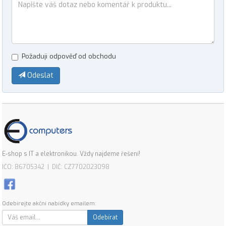
Požaduji odpověď od obchodu
Odeslat
E-shop s IT a elektronikou. Vždy najdeme řešení!
IČO: 86705342 | DIČ: CZ7702023098
Odebírejte akční nabídky emailem:
Odebírat