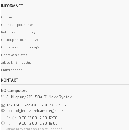
INFORMACE
O firmě
Obchodní podmínky
Reklamační podmínky
Odstoupení od smlouvy
Ochrana osobních údajů
Doprava a platba
Jak se k nám dostat
Elektroodpad
KONTAKT
EO Computers
V. Kl. Klicpery 715, 504 01 Nový Bydžov
+420 606 622 826
+420 775 475 125
obchod@eo.cz
reklamace@eo.cz
Po–Čt
9:00–12:00, 12:30–17:00
Pá
9:00–12:00, 12:30–16:00
Mimo provozní dobu po tel. dohodě