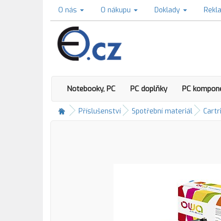
O nás
O nákupu
Doklady
Rekl
Notebooky, PC
PC doplňky
PC kompon
Příslušenství
Spotřební materiál
Cartr