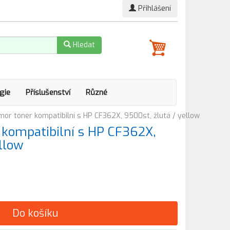
Přihlášení
Hledat
gie
Příslušenství
Různé
r toner kompatibilní s HP CF362X, 9500st, žlutá / yellow
kompatibilní s HP CF362X,
llow
Do košíku