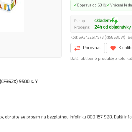
✓
✓
Doprava od 63 Kč
Vrácení 14 dn
skladem
Eshop:
24h od objednávky
Prodejna:
Kód: SA3432617973 (K15863OW)
Bě
Porovnat
K oblí
Další oblíbené produkty z této ka
(CF362X) 9500 s. Y
ty, obraťte se prosím na bezplatnou infolinku 800 157 928. Další in