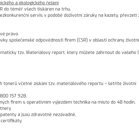
ckého a ekologického řešení
R do téměř všech tiskáren na trhu.
konkurenční servis v podobě doživotní záruky na kazety, převzetí 
vé právo.
ky společenské odpovědnosti firem (CSR) v oblasti ochrany životn
omaticky tzv. Materiálový report, který můžete zahrnout do vašeho 
onerů včetně získání tzv. materiálového reportu – šetříte životní
 800 157 928.
ných firem s operativním výjezdem technika na místo do 48 hodin.
rtnery
 patenty a jsou zdravotně nezávadné.
ertifikáty.