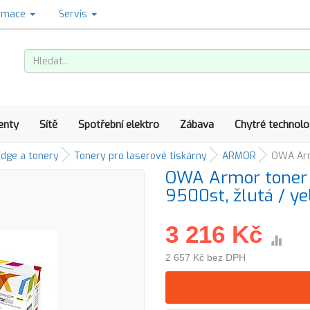
amace
Servis
enty
Sítě
Spotřební elektro
Zábava
Chytré technolo
idge a tonery
Tonery pro laserové tiskárny
ARMOR
OWA Armo
OWA Armor toner 
9500st, žlutá / ye
3 216 Kč
2 657 Kč bez DPH