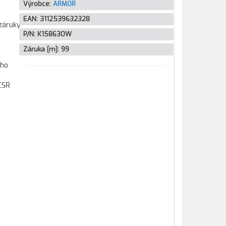
Výrobce:
ARMOR
EAN:
3112539632328
záruky
P/N:
K15863OW
Záruka [m]:
99
ího
CSR