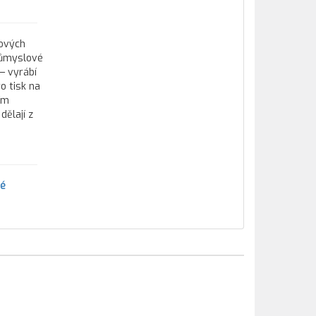
tových
průmyslové
— vyrábí
o tisk na
ím
ělají z
vé