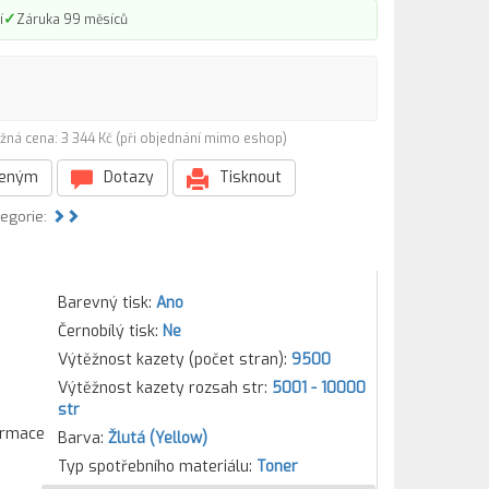
✓
í
Záruka 99 měsíců
žná cena: 3 344 Kč (při objednání mimo eshop)
beným
Dotazy
Tisknout
tegorie:
Barevný tisk:
Ano
Černobílý tisk:
Ne
Výtěžnost kazety (počet stran):
9500
Výtěžnost kazety rozsah str:
5001 - 10000
str
formace
Barva:
Žlutá (Yellow)
Typ spotřebního materiálu:
Toner