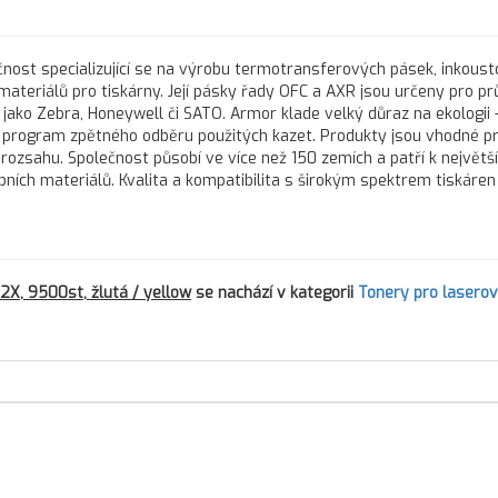
nost specializující se na výrobu termotransferových pásek, inkous
 materiálů pro tiskárny. Její pásky řady OFC a AXR jsou určeny pro 
 jako Zebra, Honeywell či SATO. Armor klade velký důraz na ekologii 
program zpětného odběru použitých kazet. Produkty jsou vhodné pr
 rozsahu. Společnost působí ve více než 150 zemích a patří k největš
h materiálů. Kvalita a kompatibilita s širokým spektrem tiskáren d
X, 9500st, žlutá / yellow
se nachází v kategorii
Tonery pro lasero