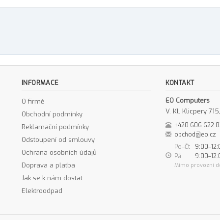
INFORMACE
KONTAKT
EO Computers
O firmě
V. Kl. Klicpery 7
Obchodní podmínky
+420 606 622 
Reklamační podmínky
obchod@eo.cz
Odstoupení od smlouvy
Po–Čt
9:00–12:
Ochrana osobních údajů
Pá
9:00–12:
Doprava a platba
Mimo provozní d
Jak se k nám dostat
Elektroodpad