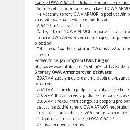
Tonery OWA ARMOR – Unikátní kombinace ekonomi
• Velmi kvalitní řada tonerových kazet OWA ARMO
• Na všechny tonery OWA ARMOR je poskytován bez
za nové tiskárny a zpětný odběr kazet.
• ARMOR ručí za kvalitu tisku.
• Žádný z tonerů OWA ARMOR neporušuje patento
• Tonery OWA ARMOR vám umožňují splnit požadav
prostředí.
• Při zapojení se do programu OWA získáváte aut
reportu.
Podívejte se, jak program OWA funguje
https://www.youtube.com/watch?v=oLTvCXQd2jU
S tonery OWA Armor zároveň získáváte:
• ZDARMA zapojení do programu odběru vypsaných t
prostředí.
• ZDARMA technickou podporu na zákaznické lince
• ZDARMA 100% servis v podobě sítě specializova
• ZDARMA širokou marketingovou podporu pro pa
• Jistotu, že žádné tonery OWA ARMOR neporušují
• Francouzskou kvalitu prověřenou mezinárodními c
• Doživotní záruku na tonery OWA ARMOR.
• Záruku na nové tiskárny.