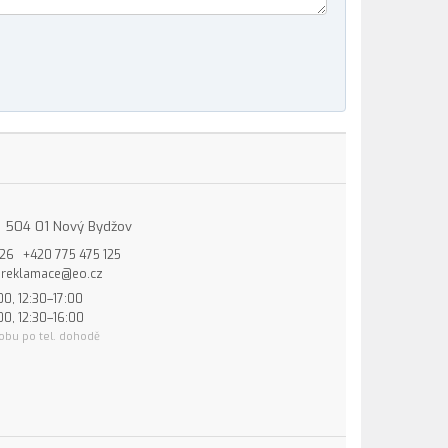
15, 504 01 Nový Bydžov
826
+420 775 475 125
reklamace@eo.cz
00, 12:30–17:00
00, 12:30–16:00
obu po tel. dohodě