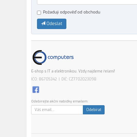
Požaduji odpověď od obchodu
Odeslat
E-shop s IT a elektronikou. Vždy najdeme řešení!
IČO: 86705342 | DIČ: CZ7702023098
Odebírejte akční nabídky emailem:
Odebírat