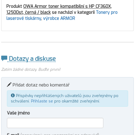
Produkt
OWA Armor toner kompatibilní s HP CF360X,
12500st, černá / black
se nachází v kategorii
Tonery pro
laserové tiskárny
,
výrobce ARMOR
Dotazy a diskuse
Zatím žádné dotazy. Buďte první!
Přidat dotaz nebo komentář
Příspěvky nepřihlášených uživatelů jsou zveřejněny po
schválení.
Přihlaste se
pro okamžité zveřejnění.
Vaše jméno