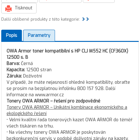
Tisknout
Další oblíbené produkty z této kategorie:
Popis
Parametry
OWA Armor toner kompatibilní s HP CLJ M552 HC (CF360X)
12500 s. B
Barva:
Černá
Kapacita:
12500 stran
Záruka:
Doživotní
V případě, že máte nejasnosti ohledně kompatibility, obraťte
se prosím na bezplatnou infolinku 800 157 928. Další
informace na www.armor.cz
Tonery OWA ARMOR – řešení pro zodpovědné
Tonery OWA ARMOR – Unikátní kombinace ekonomického a
ekologického řešení
• Velmi kvalitní řada tonerových kazet OWA ARMOR do téměř
všech tiskáren na trhu.
• Na všechny tonery OWA ARMOR je poskytován
bezkonkurenční servis v podobě doživotní záruky na kazety,