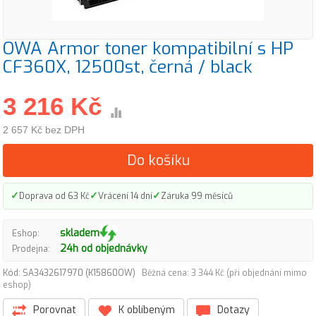
OWA Armor toner kompatibilní s HP
CF360X, 12500st, černá / black
3 216 Kč
2 657 Kč bez DPH
Do košíku
✓
✓
✓
Doprava od 63 Kč
Vrácení 14 dní
Záruka 99 měsíců
skladem
Eshop:
24h od objednávky
Prodejna:
Kód: SA3432617970 (K15860OW)
Běžná cena: 3 344 Kč (při objednání mimo
eshop)
Porovnat
K oblíbeným
Dotazy