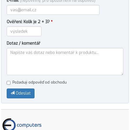
E-mail
(nepovinný, pro upozornění na odpověď)
Ověření: Kolik je 2 + 3?
*
Dotaz / komentář
Požaduji odpověď od obchodu
Odeslat