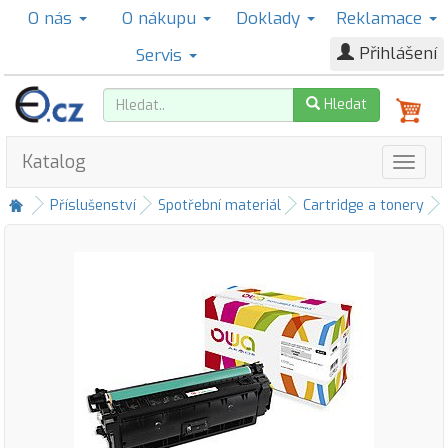
O nás
O nákupu
Doklady
Reklamace
Přihlášení
Servis
Hledat
Katalog
Příslušenství
Spotřební materiál
Cartridge a tonery