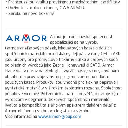
• Francouzskou kvalitu prověřenou mezinárodními certifikáty.
• Doživotní záruku na tonery OWA ARMOR.
• Záruku na nové tiskárny.
Armor je francouzská společnost
specializující se na výrobu
termotransferových pásek, inkoustových kazet a dalších
spotřebních materiálů pro tiskárny. Její pásky řady OFC a AXR
jsou určeny pro průmyslové tiskárny štítků a čárových kódů
od předních výrobců jako Zebra, Honeywell či SATO. Armor
klade velký důraz na ekologii — vyrábí pásky s recyklovaným
obsahem a provozuje vlastní program zpětného odběru
použitých kazet. Produkty jsou vhodné pro tisk na papírové i
syntetické materiály v širokém teplotním rozsahu. Společnost
působí ve více než 150 zemích a patří k největším evropským
výrobcům v segmentu tiskových spotřebních materiálů.
Kvalita a kompatibilita s širokým spektrem tiskáren dělají z
Armor oblíbenou volbu pro logistiku a výrobu.
Více informací na
www.armor-group.com