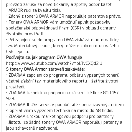
převzetí záruky za nové tiskárny a zpětný odběr kazet.
• ARMOR ručí za kvalitu tisku.
• Žádný z tonerů OWA ARMOR neporušuje patentové právo.
• Tonery OWA ARMOR vám umožňují splnit požadavky
společenské odpovědnosti firem (CSR) v oblasti ochrany
životního prostředí.
• Při zapojení se do programu OWA získáváte automaticky
tzv. Materiálový report, který můžete zahrnout do vašeho
CSR reportu.
Podívejte se, jak program OWA funguje
https://www.youtube.com/watch?v=oLTvCXQd2jU
S tonery OWA Armor zároveň získáváte:
• ZDARMA zapojení do programu odběru vypsaných tonerů
včetně získání tzv. materiálového reportu – šetříte životní
prostředí.
• ZDARMA technickou podporu na zákaznické lince 800 157
928.
• ZDARMA 100% servis v podobě sítě specializovaných firem
s operativním výjezdem technika na místo do 48 hodin.
• ZDARMA širokou marketingovou podporu pro partnery
• Jistotu, že žádné tonery OWA ARMOR neporušují patenty a
jsou zdravotně nezávadné.