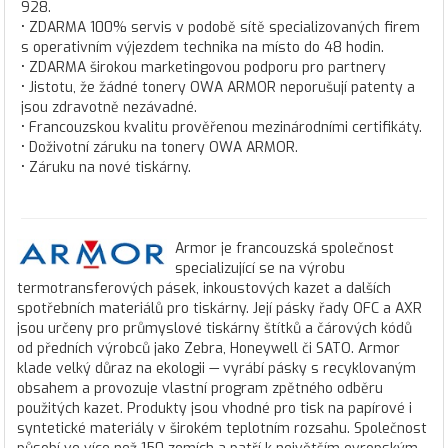
928.
• ZDARMA 100% servis v podobě sítě specializovaných firem
s operativním výjezdem technika na místo do 48 hodin.
• ZDARMA širokou marketingovou podporu pro partnery
• Jistotu, že žádné tonery OWA ARMOR neporušují patenty a
jsou zdravotně nezávadné.
• Francouzskou kvalitu prověřenou mezinárodními certifikáty.
• Doživotní záruku na tonery OWA ARMOR.
• Záruku na nové tiskárny.
Armor je francouzská společnost
specializující se na výrobu
termotransferových pásek, inkoustových kazet a dalších
spotřebních materiálů pro tiskárny. Její pásky řady OFC a AXR
jsou určeny pro průmyslové tiskárny štítků a čárových kódů
od předních výrobců jako Zebra, Honeywell či SATO. Armor
klade velký důraz na ekologii — vyrábí pásky s recyklovaným
obsahem a provozuje vlastní program zpětného odběru
použitých kazet. Produkty jsou vhodné pro tisk na papírové i
syntetické materiály v širokém teplotním rozsahu. Společnost