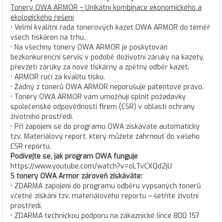
Tonery OWA ARMOR – Unikátní kombinace ekonomického a
ekologického řešení
• Velmi kvalitní řada tonerových kazet OWA ARMOR do téměř
všech tiskáren na trhu.
• Na všechny tonery OWA ARMOR je poskytován
bezkonkurenční servis v podobě doživotní záruky na kazety,
převzetí záruky za nové tiskárny a zpětný odběr kazet.
• ARMOR ručí za kvalitu tisku.
• Žádný z tonerů OWA ARMOR neporušuje patentové právo.
• Tonery OWA ARMOR vám umožňují splnit požadavky
společenské odpovědnosti firem (CSR) v oblasti ochrany
životního prostředí.
• Při zapojení se do programu OWA získáváte automaticky
tzv. Materiálový report, který můžete zahrnout do vašeho
CSR reportu.
Podívejte se, jak program OWA funguje
https://www.youtube.com/watch?v=oLTvCXQd2jU
S tonery OWA Armor zároveň získáváte:
• ZDARMA zapojení do programu odběru vypsaných tonerů
včetně získání tzv. materiálového reportu – šetříte životní
prostředí.
• ZDARMA technickou podporu na zákaznické lince 800 157