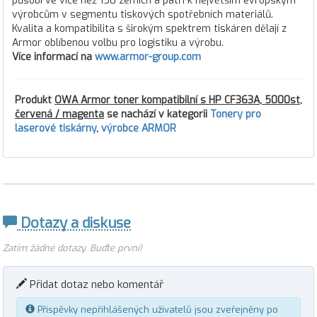
působí ve více než 150 zemích a patří k největším evropským
výrobcům v segmentu tiskových spotřebních materiálů.
Kvalita a kompatibilita s širokým spektrem tiskáren dělají z
Armor oblíbenou volbu pro logistiku a výrobu.
Více informací na
www.armor-group.com
Produkt
OWA Armor toner kompatibilní s HP CF363A, 5000st,
červená / magenta
se nachází v kategorii
Tonery pro
laserové tiskárny
,
výrobce ARMOR
Dotazy a diskuse
Zatím žádné dotazy. Buďte první!
Přidat dotaz nebo komentář
Příspěvky nepřihlášených uživatelů jsou zveřejněny po