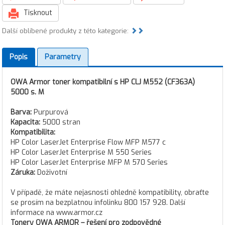
Tisknout
Další oblíbené produkty z této kategorie:
Popis
Parametry
OWA Armor toner kompatibilní s HP CLJ M552 (CF363A)
5000 s. M
Barva:
Purpurová
Kapacita:
5000 stran
Kompatibilita:
HP Color LaserJet Enterprise Flow MFP M577 c
HP Color LaserJet Enterprise M 550 Series
HP Color LaserJet Enterprise MFP M 570 Series
Záruka:
Doživotní
V případě, že máte nejasnosti ohledně kompatibility, obraťte
se prosím na bezplatnou infolinku 800 157 928. Další
informace na www.armor.cz
Tonery OWA ARMOR – řešení pro zodpovědné