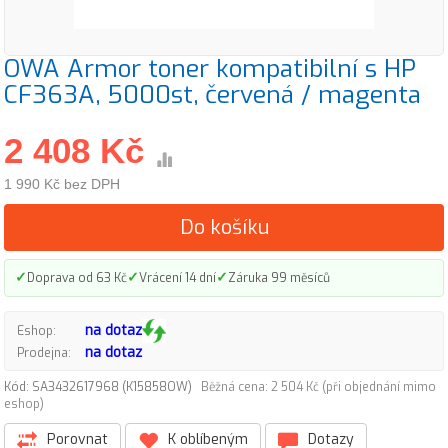
OWA Armor toner kompatibilní s HP
CF363A, 5000st, červená / magenta
2 408 Kč
1 990 Kč bez DPH
Do košíku
✓
✓
✓
Doprava od 63 Kč
Vrácení 14 dní
Záruka 99 měsíců
na dotaz
Eshop:
na dotaz
Prodejna:
Kód: SA3432617968 (K15858OW)
Běžná cena: 2 504 Kč (při objednání mimo
eshop)
Porovnat
K oblíbeným
Dotazy