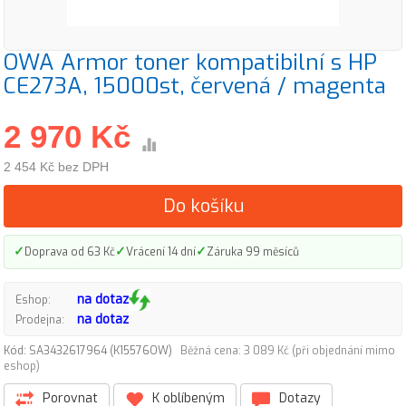
OWA Armor toner kompatibilní s HP
CE273A, 15000st, červená / magenta
2 970 Kč
2 454 Kč bez DPH
Do košíku
✓
✓
✓
Doprava od 63 Kč
Vrácení 14 dní
Záruka 99 měsíců
na dotaz
Eshop:
na dotaz
Prodejna:
Kód: SA3432617964 (K15576OW)
Běžná cena: 3 089 Kč (při objednání mimo
eshop)
Porovnat
K oblíbeným
Dotazy