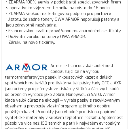
• ZDARMA 100% servis v podobě sítě specializovaných firem
s operativním výjezdem technika na místo do 48 hodin.
• ZDARMA širokou marketingovou podporu pro partnery
• Jistotu, že žádné tonery OWA ARMOR neporušují patenty a
jsou zdravotně nezávadné.
• Francouzskou kvalitu prověřenou mezinárodními certifikáty.
• Doživotní záruku na tonery OWA ARMOR.
• Záruku na nové tiskárny.
Armor je francouzská společnost
specializující se na výrobu
termotransferových pásek, inkoustových kazet a dalších
spotřebních materiálů pro tiskárny. Její pásky řady OFC a AXR
jsou určeny pro průmyslové tiskárny štítků a čárových kódů
od předních výrobců jako Zebra, Honeywell či SATO. Armor
klade velký důraz na ekologii — vyrábí pásky s recyklovaným
obsahem a provozuje vlastní program zpětného odběru
použitých kazet. Produkty jsou vhodné pro tisk na papírové i
syntetické materiály v širokém teplotním rozsahu. Společnost
působí ve více než 150 zemích a patří k největším evropským