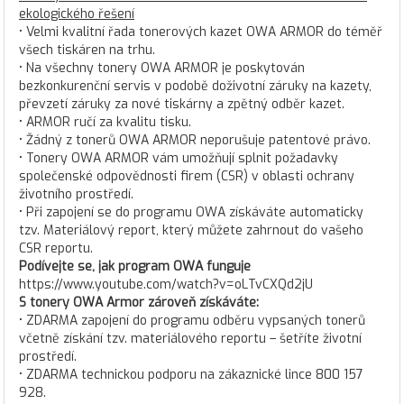
ekologického řešení
• Velmi kvalitní řada tonerových kazet OWA ARMOR do téměř
všech tiskáren na trhu.
• Na všechny tonery OWA ARMOR je poskytován
bezkonkurenční servis v podobě doživotní záruky na kazety,
převzetí záruky za nové tiskárny a zpětný odběr kazet.
• ARMOR ručí za kvalitu tisku.
• Žádný z tonerů OWA ARMOR neporušuje patentové právo.
• Tonery OWA ARMOR vám umožňují splnit požadavky
společenské odpovědnosti firem (CSR) v oblasti ochrany
životního prostředí.
• Při zapojení se do programu OWA získáváte automaticky
tzv. Materiálový report, který můžete zahrnout do vašeho
CSR reportu.
Podívejte se, jak program OWA funguje
https://www.youtube.com/watch?v=oLTvCXQd2jU
S tonery OWA Armor zároveň získáváte:
• ZDARMA zapojení do programu odběru vypsaných tonerů
včetně získání tzv. materiálového reportu – šetříte životní
prostředí.
• ZDARMA technickou podporu na zákaznické lince 800 157
928.