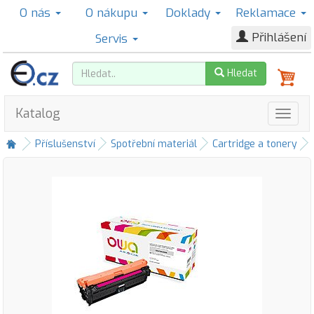
O nás
O nákupu
Doklady
Reklamace
Přihlášení
Servis
Hledat
Katalog
Příslušenství
Spotřební materiál
Cartridge a tonery