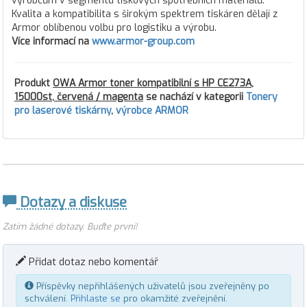
výrobcům v segmentu tiskových spotřebních materiálů.
Kvalita a kompatibilita s širokým spektrem tiskáren dělají z
Armor oblíbenou volbu pro logistiku a výrobu.
Více informací na
www.armor-group.com
Produkt
OWA Armor toner kompatibilní s HP CE273A,
15000st, červená / magenta
se nachází v kategorii
Tonery
pro laserové tiskárny
,
výrobce ARMOR
Dotazy a diskuse
Zatím žádné dotazy. Buďte první!
Přidat dotaz nebo komentář
Příspěvky nepřihlášených uživatelů jsou zveřejněny po
schválení.
Přihlaste se
pro okamžité zveřejnění.