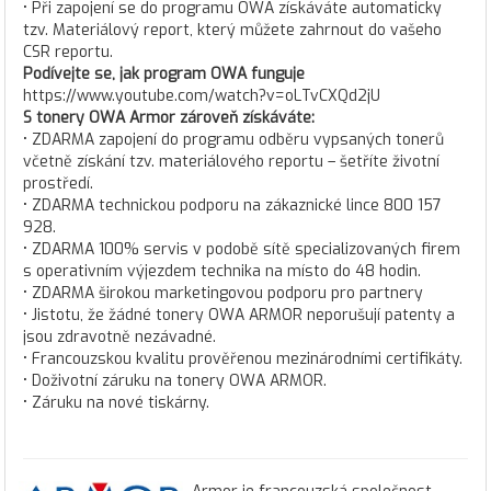
• Při zapojení se do programu OWA získáváte automaticky
tzv. Materiálový report, který můžete zahrnout do vašeho
CSR reportu.
Podívejte se, jak program OWA funguje
https://www.youtube.com/watch?v=oLTvCXQd2jU
S tonery OWA Armor zároveň získáváte:
• ZDARMA zapojení do programu odběru vypsaných tonerů
včetně získání tzv. materiálového reportu – šetříte životní
prostředí.
• ZDARMA technickou podporu na zákaznické lince 800 157
928.
• ZDARMA 100% servis v podobě sítě specializovaných firem
s operativním výjezdem technika na místo do 48 hodin.
• ZDARMA širokou marketingovou podporu pro partnery
• Jistotu, že žádné tonery OWA ARMOR neporušují patenty a
jsou zdravotně nezávadné.
• Francouzskou kvalitu prověřenou mezinárodními certifikáty.
• Doživotní záruku na tonery OWA ARMOR.
• Záruku na nové tiskárny.