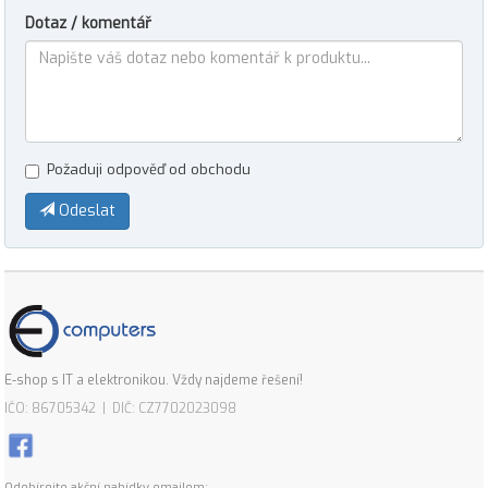
Dotaz / komentář
Požaduji odpověď od obchodu
Odeslat
E-shop s IT a elektronikou. Vždy najdeme řešení!
IČO: 86705342 | DIČ: CZ7702023098
Odebírejte akční nabídky emailem: