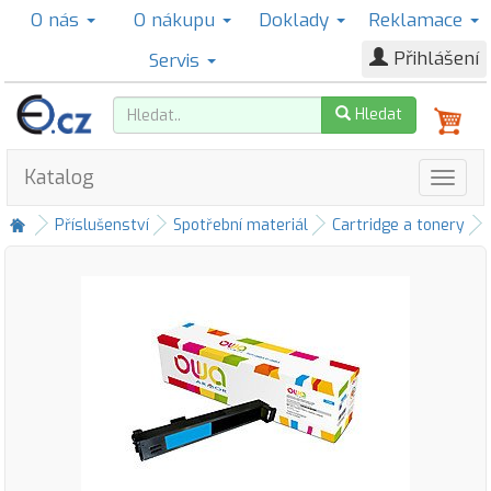
O nás
O nákupu
Doklady
Reklamace
Přihlášení
Servis
Hledat
Katalog
Příslušenství
Spotřební materiál
Cartridge a tonery