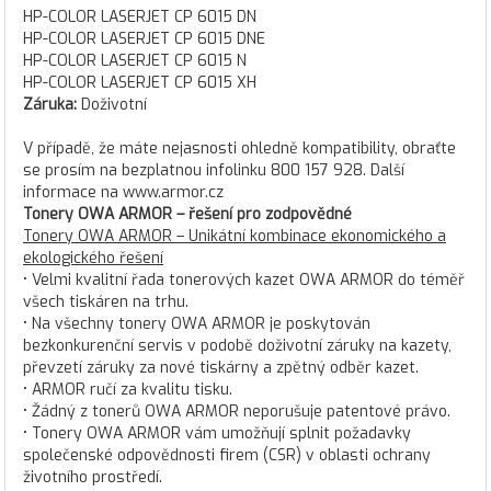
HP-COLOR LASERJET CP 6015 DN
HP-COLOR LASERJET CP 6015 DNE
HP-COLOR LASERJET CP 6015 N
HP-COLOR LASERJET CP 6015 XH
Záruka:
Doživotní
V případě, že máte nejasnosti ohledně kompatibility, obraťte
se prosím na bezplatnou infolinku 800 157 928. Další
informace na www.armor.cz
Tonery OWA ARMOR – řešení pro zodpovědné
Tonery OWA ARMOR – Unikátní kombinace ekonomického a
ekologického řešení
• Velmi kvalitní řada tonerových kazet OWA ARMOR do téměř
všech tiskáren na trhu.
• Na všechny tonery OWA ARMOR je poskytován
bezkonkurenční servis v podobě doživotní záruky na kazety,
převzetí záruky za nové tiskárny a zpětný odběr kazet.
• ARMOR ručí za kvalitu tisku.
• Žádný z tonerů OWA ARMOR neporušuje patentové právo.
• Tonery OWA ARMOR vám umožňují splnit požadavky
společenské odpovědnosti firem (CSR) v oblasti ochrany
životního prostředí.