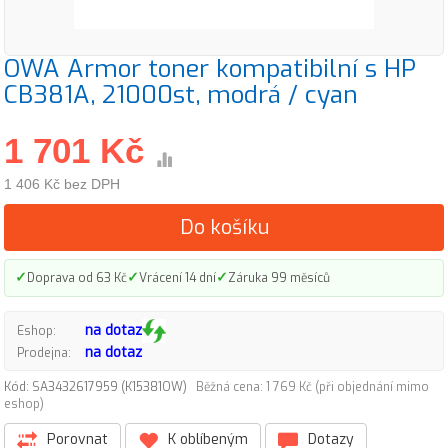
OWA Armor toner kompatibilní s HP
CB381A, 21000st, modrá / cyan
1 701 Kč
1 406 Kč bez DPH
Do košíku
✓
✓
✓
Doprava od 63 Kč
Vrácení 14 dní
Záruka 99 měsíců
na dotaz
Eshop:
na dotaz
Prodejna:
Kód: SA3432617959 (K15381OW)
Běžná cena: 1 769 Kč (při objednání mimo
eshop)
Porovnat
K oblíbeným
Dotazy