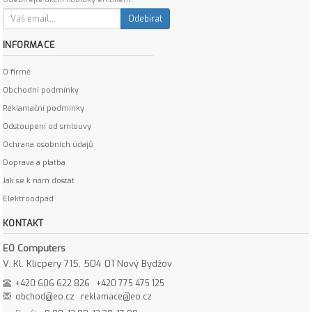
Odebírat
INFORMACE
O firmě
Obchodní podmínky
Reklamační podmínky
Odstoupení od smlouvy
Ochrana osobních údajů
Doprava a platba
Jak se k nám dostat
Elektroodpad
KONTAKT
EO Computers
V. Kl. Klicpery 715, 504 01 Nový Bydžov
+420 606 622 826
+420 775 475 125
obchod@eo.cz
reklamace@eo.cz