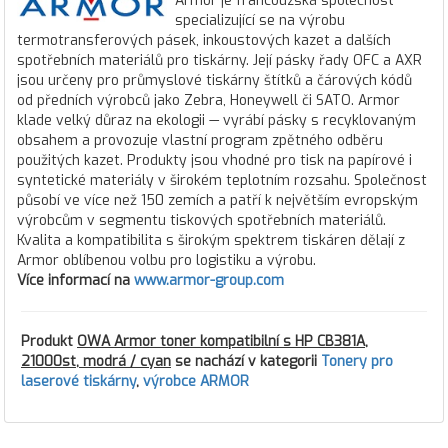
Armor je francouzská společnost
specializující se na výrobu
termotransferových pásek, inkoustových kazet a dalších
spotřebních materiálů pro tiskárny. Její pásky řady OFC a AXR
jsou určeny pro průmyslové tiskárny štítků a čárových kódů
od předních výrobců jako Zebra, Honeywell či SATO. Armor
klade velký důraz na ekologii — vyrábí pásky s recyklovaným
obsahem a provozuje vlastní program zpětného odběru
použitých kazet. Produkty jsou vhodné pro tisk na papírové i
syntetické materiály v širokém teplotním rozsahu. Společnost
působí ve více než 150 zemích a patří k největším evropským
výrobcům v segmentu tiskových spotřebních materiálů.
Kvalita a kompatibilita s širokým spektrem tiskáren dělají z
Armor oblíbenou volbu pro logistiku a výrobu.
Více informací na
www.armor-group.com
Produkt
OWA Armor toner kompatibilní s HP CB381A,
21000st, modrá / cyan
se nachází v kategorii
Tonery pro
laserové tiskárny
,
výrobce ARMOR