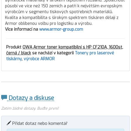
syntetické materiály v širokém teplotním rozsahu. Společnost
působí ve více než 150 zemích a patří k největším evropským
výrobcům v segmentu tiskových spotřebních materiálů.
Kvalita a kompatibilita s širokým spektrem tiskáren dělají z
Armor oblíbenou volbu pro logistiku a výrobu.
Více informací na
www.armor-group.com
Produkt
OWA Armor toner kompatibilní s HP CF210A, 1600st,
černá / black
se nachází v kategorii
Tonery pro laserové
tiskárny
,
výrobce ARMOR
Dotazy a diskuse
Zatím žádné dotazy. Buďte první!
Přidat dotaz nebo komentář