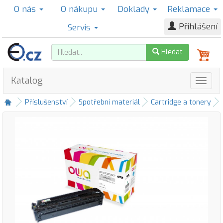
O nás
O nákupu
Doklady
Reklamace
Přihlášení
Servis
Hledat
Katalog
Příslušenství
Spotřební materiál
Cartridge a tonery