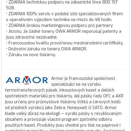
• ZDARMA technickou podporu na zákaznické lince 800 157
928.
• ZDARMA 100% servis v podobě sítě specializovaných firem
s operativním výjezdem technika na místo do 48 hodin.
• ZDARMA širokou marketingovou podporu pro partnery
• Jistotu, že žádné tonery OWA ARMOR neporušují patenty a
jsou zdravotně nezávadné.
• Francouzskou kvalitu prověřenou mezinárodními certifikáty.
• Doživotní záruku na tonery OWA ARMOR.
• Záruku na nové tiskárny.
Armor je francouzská společnost
specializující se na výrobu
termotransferových pásek, inkoustových kazet a dalších
spotřebních materiálů pro tiskárny. Její pásky řady OFC a AXR
jsou určeny pro průmyslové tiskárny štítků a čárových kódů
od předních výrobců jako Zebra, Honeywell či SATO. Armor
klade velký důraz na ekologii — vyrábí pásky s recyklovaným
obsahem a provozuje vlastní program zpětného odběru
použitých kazet. Produkty jsou vhodné pro tisk na papírové i