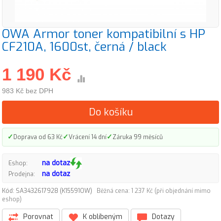
OWA Armor toner kompatibilní s HP
CF210A, 1600st, černá / black
1 190 Kč
983 Kč bez DPH
Do košíku
✓
✓
✓
Doprava od 63 Kč
Vrácení 14 dní
Záruka 99 měsíců
na dotaz
Eshop:
na dotaz
Prodejna:
Kód: SA3432617928 (K15591OW)
Běžná cena: 1 237 Kč (při objednání mimo
eshop)
Porovnat
K oblíbeným
Dotazy