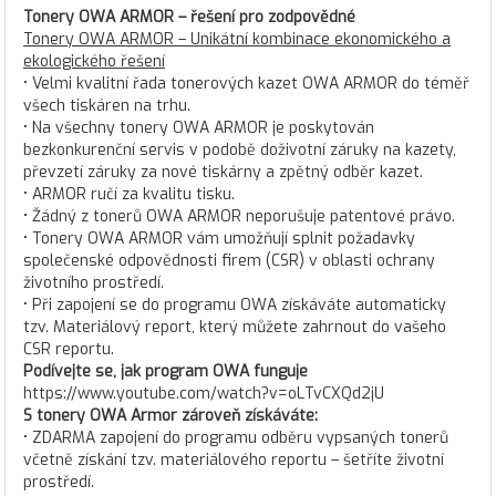
Tonery OWA ARMOR – řešení pro zodpovědné
Tonery OWA ARMOR – Unikátní kombinace ekonomického a
ekologického řešení
• Velmi kvalitní řada tonerových kazet OWA ARMOR do téměř
všech tiskáren na trhu.
• Na všechny tonery OWA ARMOR je poskytován
bezkonkurenční servis v podobě doživotní záruky na kazety,
převzetí záruky za nové tiskárny a zpětný odběr kazet.
• ARMOR ručí za kvalitu tisku.
• Žádný z tonerů OWA ARMOR neporušuje patentové právo.
• Tonery OWA ARMOR vám umožňují splnit požadavky
společenské odpovědnosti firem (CSR) v oblasti ochrany
životního prostředí.
• Při zapojení se do programu OWA získáváte automaticky
tzv. Materiálový report, který můžete zahrnout do vašeho
CSR reportu.
Podívejte se, jak program OWA funguje
https://www.youtube.com/watch?v=oLTvCXQd2jU
S tonery OWA Armor zároveň získáváte:
• ZDARMA zapojení do programu odběru vypsaných tonerů
včetně získání tzv. materiálového reportu – šetříte životní
prostředí.