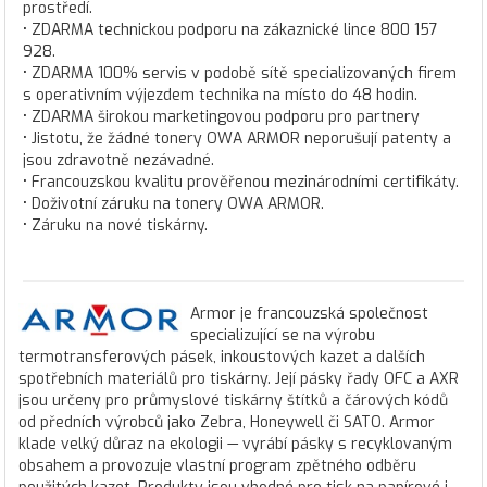
prostředí.
• ZDARMA technickou podporu na zákaznické lince 800 157
928.
• ZDARMA 100% servis v podobě sítě specializovaných firem
s operativním výjezdem technika na místo do 48 hodin.
• ZDARMA širokou marketingovou podporu pro partnery
• Jistotu, že žádné tonery OWA ARMOR neporušují patenty a
jsou zdravotně nezávadné.
• Francouzskou kvalitu prověřenou mezinárodními certifikáty.
• Doživotní záruku na tonery OWA ARMOR.
• Záruku na nové tiskárny.
Armor je francouzská společnost
specializující se na výrobu
termotransferových pásek, inkoustových kazet a dalších
spotřebních materiálů pro tiskárny. Její pásky řady OFC a AXR
jsou určeny pro průmyslové tiskárny štítků a čárových kódů
od předních výrobců jako Zebra, Honeywell či SATO. Armor
klade velký důraz na ekologii — vyrábí pásky s recyklovaným
obsahem a provozuje vlastní program zpětného odběru