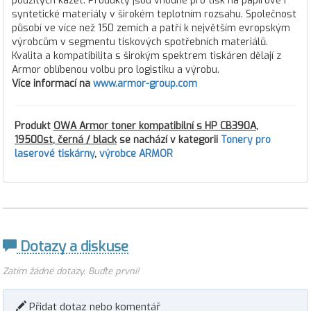
použitých kazet. Produkty jsou vhodné pro tisk na papírové i
syntetické materiály v širokém teplotním rozsahu. Společnost
působí ve více než 150 zemích a patří k největším evropským
výrobcům v segmentu tiskových spotřebních materiálů.
Kvalita a kompatibilita s širokým spektrem tiskáren dělají z
Armor oblíbenou volbu pro logistiku a výrobu.
Více informací na
www.armor-group.com
Produkt
OWA Armor toner kompatibilní s HP CB390A,
19500st, černá / black
se nachází v kategorii
Tonery pro
laserové tiskárny
,
výrobce ARMOR
Dotazy a diskuse
Zatím žádné dotazy. Buďte první!
Přidat dotaz nebo komentář