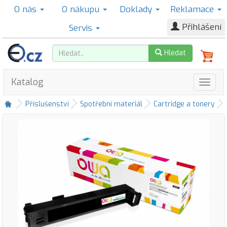
O nás
O nákupu
Doklady
Reklamace
Přihlášení
Servis
Hledat
Katalog
Příslušenství
Spotřební materiál
Cartridge a tonery