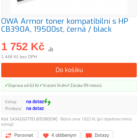
OWA Armor toner kompatibilní s HP
CB390A, 19500st, černá / black
1 752 Kč
1 448 Kč bez DPH
Do košíku
✓
✓
✓
Doprava od 63 Kč
Vrácení 14 dní
Záruka 99 měsíců
na dotaz
Eshop:
na dotaz
Prodejna:
Kód: SA3432617913 (K15380OW)
Běžná cena: 1 822 Kč (při objednání mimo
eshop)
Porovnat
K oblíbeným
Dotazy