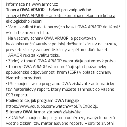
informace na www.armor.cz
Tonery OWA ARMOR – řešení pro zodpovědné
Tonery OWA ARMOR – Unikátní kombinace ekonomického a
ekologického řešení
• Velmi kvalitní řada tonerových kazet OWA ARMOR do téměř
všech tiskáren na trhu.
• Na všechny tonery OWA ARMOR je poskytován
bezkonkurenční servis v podobě doživotní záruky na kazety,
převzetí záruky za nové tiskárny a zpětný odběr kazet.
• ARMOR ručí za kvalitu tisku.
• Žádný z tonerů OWA ARMOR neporušuje patentové právo.
• Tonery OWA ARMOR vám umožňují splnit požadavky
společenské odpovědnosti firem (CSR) v oblasti ochrany
životního prostředí.
• Při zapojení se do programu OWA získáváte automaticky
tzv. Materiálový report, který můžete zahrnout do vašeho
CSR reportu.
Podívejte se, jak program OWA funguje
https://www.youtube.com/watch?v=oLTvCXQd2jU
S tonery OWA Armor zároveň získáváte:
• ZDARMA zapojení do programu odběru vypsaných tonerů
včetně získání tzv. materiálového reportu – šetříte životní