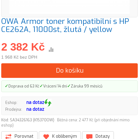
OWA Armor toner kompatibilní s HP
CE262A, 11000st, žlutá / yellow
2 382 Kč
1 968 Kč bez DPH
Do košíku
✓
✓
✓
Doprava od 63 Kč
Vrácení 14 dní
Záruka 99 měsíců
na dotaz
Eshop:
na dotaz
Prodejna:
Kód: SA34326163 (K15370OW)
Běžná cena: 2 477 Kč (při objednání mimo
eshop)
Porovnat
K oblíbeným
Dotazy