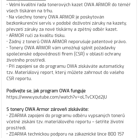
• Velmi kvalitní řada tonerových kazet OWA ARMOR do téměř
všech tiskáren na trhu.
• Na všechny tonery OWA ARMOR je poskytován
bezkonkurenční servis v podobě doživotní záruky na kazety,
převzetí záruky za nové tiskárny a zpětný odběr kazet.
• ARMOR ručí za kvalitu tisku.
• Žádný z tonerů OWA ARMOR neporušuje patentové právo.
• Tonery OWA ARMOR vám umožňují splnit požadavky
společenské odpovědnosti firem (CSR) v oblasti ochrany
životního prostředí.
• Při zapojení se do programu OWA získáváte automaticky
tzv. Materiálový report, který můžete zahrnout do vašeho
CSR reportu.
Podívejte se, jak program OWA funguje
https://www.youtube.com/watch?v=oLTvCXQd2jU
S tonery OWA Armor zároveň získáváte:
• ZDARMA zapojení do programu odběru vypsaných tonerů
včetně získání tzv. materiálového reportu – šetříte životní
prostředí.
• ZDARMA technickou podporu na zákaznické lince 800 157