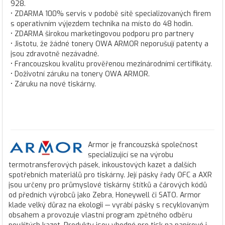
928.
• ZDARMA 100% servis v podobě sítě specializovaných firem
s operativním výjezdem technika na místo do 48 hodin.
• ZDARMA širokou marketingovou podporu pro partnery
• Jistotu, že žádné tonery OWA ARMOR neporušují patenty a
jsou zdravotně nezávadné.
• Francouzskou kvalitu prověřenou mezinárodními certifikáty.
• Doživotní záruku na tonery OWA ARMOR.
• Záruku na nové tiskárny.
Armor je francouzská společnost
specializující se na výrobu
termotransferových pásek, inkoustových kazet a dalších
spotřebních materiálů pro tiskárny. Její pásky řady OFC a AXR
jsou určeny pro průmyslové tiskárny štítků a čárových kódů
od předních výrobců jako Zebra, Honeywell či SATO. Armor
klade velký důraz na ekologii — vyrábí pásky s recyklovaným
obsahem a provozuje vlastní program zpětného odběru