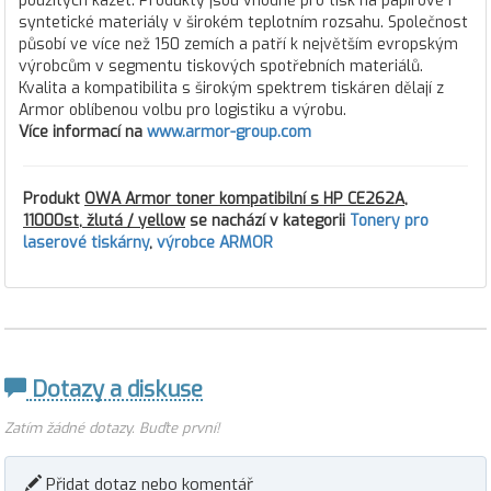
použitých kazet. Produkty jsou vhodné pro tisk na papírové i
syntetické materiály v širokém teplotním rozsahu. Společnost
působí ve více než 150 zemích a patří k největším evropským
výrobcům v segmentu tiskových spotřebních materiálů.
Kvalita a kompatibilita s širokým spektrem tiskáren dělají z
Armor oblíbenou volbu pro logistiku a výrobu.
Více informací na
www.armor-group.com
Produkt
OWA Armor toner kompatibilní s HP CE262A,
11000st, žlutá / yellow
se nachází v kategorii
Tonery pro
laserové tiskárny
,
výrobce ARMOR
Dotazy a diskuse
Zatím žádné dotazy. Buďte první!
Přidat dotaz nebo komentář