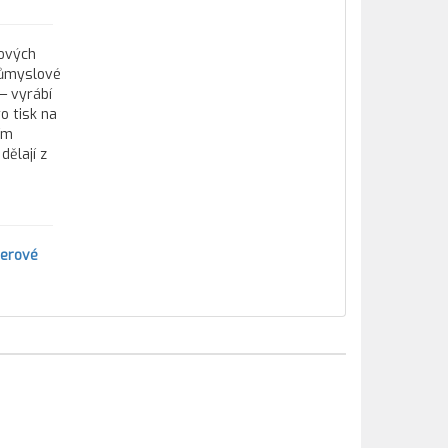
tových
průmyslové
— vyrábí
o tisk na
ím
ělají z
serové