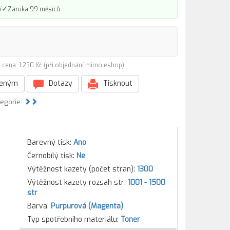
✓
í
Záruka 99 měsíců
 cena: 1 230 Kč (při objednání mimo eshop)
beným
Dotazy
Tisknout
tegorie:
Barevný tisk:
Ano
Černobílý tisk:
Ne
Výtěžnost kazety (počet stran):
1300
Výtěžnost kazety rozsah str:
1001 - 1500
str
Barva:
Purpurová (Magenta)
Typ spotřebního materiálu:
Toner