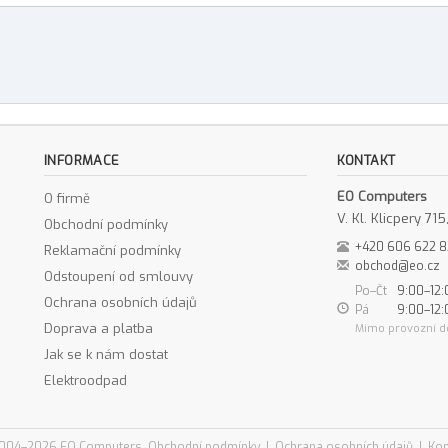
INFORMACE
KONTAKT
EO Computers
O firmě
V. Kl. Klicpery 7
Obchodní podmínky
+420 606 622 
Reklamační podmínky
obchod@eo.cz
Odstoupení od smlouvy
Po–Čt
9:00–12:
Ochrana osobních údajů
Pá
9:00–12:
Doprava a platba
Mimo provozní d
Jak se k nám dostat
Elektroodpad
004–2026 EO Computers
Obchodní podmínky
|
Ochrana osobních údajů
|
Kon