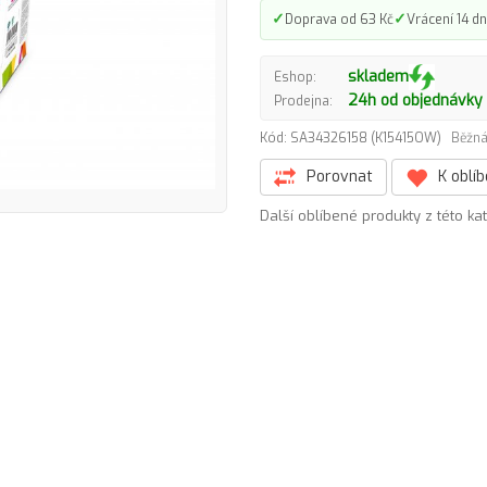
✓
✓
Doprava od 63 Kč
Vrácení 14 dn
skladem
Eshop:
24h od objednávky
Prodejna:
Kód: SA34326158 (K15415OW)
Běžná
Porovnat
K oblí
Další oblíbené produkty z této ka