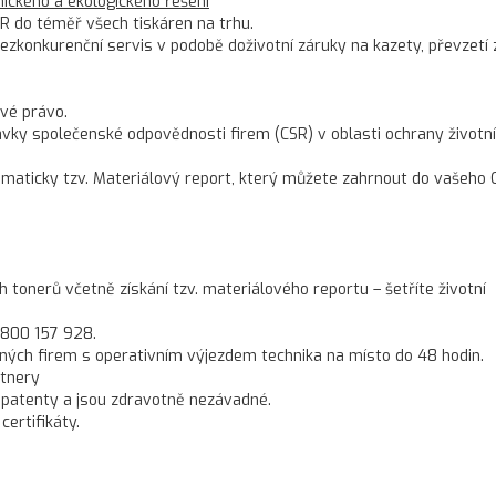
ckého a ekologického řešení
R do téměř všech tiskáren na trhu.
konkurenční servis v podobě doživotní záruky na kazety, převzetí 
vé právo.
ky společenské odpovědnosti firem (CSR) v oblasti ochrany životn
omaticky tzv. Materiálový report, který můžete zahrnout do vašeho 
onerů včetně získání tzv. materiálového reportu – šetříte životní
 800 157 928.
ných firem s operativním výjezdem technika na místo do 48 hodin.
rtnery
 patenty a jsou zdravotně nezávadné.
ertifikáty.