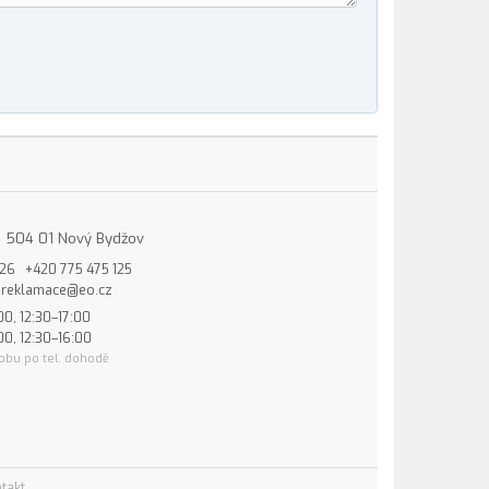
15, 504 01 Nový Bydžov
826
+420 775 475 125
reklamace@eo.cz
00, 12:30–17:00
00, 12:30–16:00
obu po tel. dohodě
takt