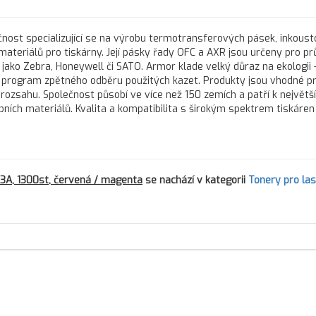
nost specializující se na výrobu termotransferových pásek, inkous
 materiálů pro tiskárny. Její pásky řady OFC a AXR jsou určeny pro 
 jako Zebra, Honeywell či SATO. Armor klade velký důraz na ekologii 
program zpětného odběru použitých kazet. Produkty jsou vhodné pr
 rozsahu. Společnost působí ve více než 150 zemích a patří k největš
h materiálů. Kvalita a kompatibilita s širokým spektrem tiskáren d
3A, 1300st, červená / magenta
se nachází v kategorii
Tonery pro la