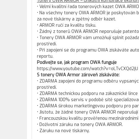
Tonery OWA ARMOR – Unikátní kombinace ekonomi
• Velmi kvalitní řada tonerových kazet OWA ARMO
• Na všechny tonery OWA ARMOR je poskytován bez
za nové tiskárny a zpětný odběr kazet.
• ARMOR ručí za kvalitu tisku.
• Žádný z tonerů OWA ARMOR neporušuje patento
• Tonery OWA ARMOR vám umožňují splnit požadav
prostředí.
• Při zapojení se do programu OWA získáváte aut
reportu.
Podívejte se, jak program OWA funguje
https://www.youtube.com/watch?v=oLTvCXQd2jU
S tonery OWA Armor zároveň získáváte:
• ZDARMA zapojení do programu odběru vypsaných t
prostředí.
• ZDARMA technickou podporu na zákaznické lince
• ZDARMA 100% servis v podobě sítě specializova
• ZDARMA širokou marketingovou podporu pro pa
• Jistotu, že žádné tonery OWA ARMOR neporušují
• Francouzskou kvalitu prověřenou mezinárodními c
• Doživotní záruku na tonery OWA ARMOR.
• Záruku na nové tiskárny.