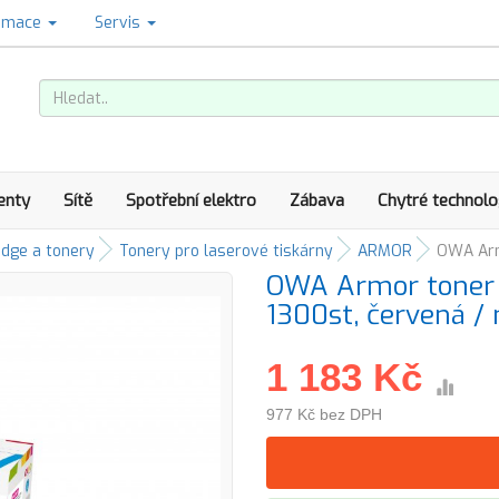
amace
Servis
enty
Sítě
Spotřební elektro
Zábava
Chytré technolo
idge a tonery
Tonery pro laserové tiskárny
ARMOR
OWA Arm
OWA Armor toner 
1300st, červená /
1 183 Kč
977 Kč bez DPH