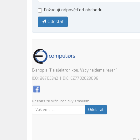
Požaduji odpověď od obchodu
Odeslat
E-shop s IT a elektronikou. Vždy najdeme řešení!
IČO: 86705342 | DIČ: CZ7702023098
Odebírejte akční nabídky emailem:
Odebírat
© 2