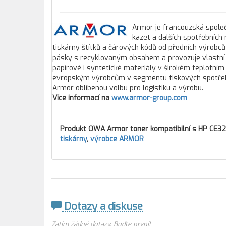
Armor je francouzská společ
kazet a dalších spotřebních
tiskárny štítků a čárových kódů od předních výrobců
pásky s recyklovaným obsahem a provozuje vlastní 
papírové i syntetické materiály v širokém teplotním
evropským výrobcům v segmentu tiskových spotřebníc
Armor oblíbenou volbu pro logistiku a výrobu.
Více informací na
www.armor-group.com
Produkt
OWA Armor toner kompatibilní s HP CE32
tiskárny
,
výrobce ARMOR
Dotazy a diskuse
Zatím žádné dotazy. Buďte první!