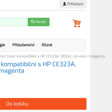
Přihlášení
Hledat
gie
Příslušenství
Různé
or toner kompatibilní s HP CE323A, 1300st, červená / magenta
kompatibilní s HP CE323A,
 magenta
Do košíku