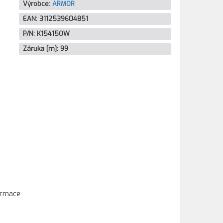
Výrobce:
ARMOR
EAN:
3112539604851
P/N:
K15415OW
Záruka [m]:
99
formace