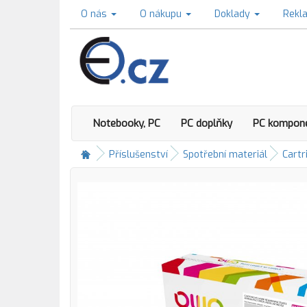
O nás
O nákupu
Doklady
Rekl
Notebooky, PC
PC doplňky
PC kompon
Příslušenství
Spotřební materiál
Cartr