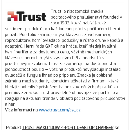
Trust je nizozemská značka
počítačového příslušenství founded v
roce 1983, která nabízí široký
sortiment produktů pro každodenní práci s počítačem i herní
použití. Portfolio zahrnuje myši, klávesnice, webkamery,
reproduktory, herní ovladače, podložky a různé druhy kabelů a
adaptérů. Herní řada GXT cílí na hráče, kteří hledají kvalitní
herní periferie za dostupnou cenu, včetně mechanických
klávesnic, herních myší s vysokým DPI a headsetů s
prostorovým zvukem. Trust se zaměřuje na dostupnost a
jednoduchost použití — většina produktů nevyžaduje instalaci
ovladačů a funguje ihned po připojení. Značka je oblíbená
zejména mezi studenty, domácími uživateli a firmami, které
hledají spolehlivé příslušenství bez zbytečných příplatků za
prémiové značky. Trust pravidelně obnovuje své portfolio a
reaguje na aktuální trendy v oblasti počítačového příslušenství
a her.
Více informací na
www.trust.com/cs_cz
Produkt
TRUST MAXO 100W 4-PORT DESKTOP CHARGER
se