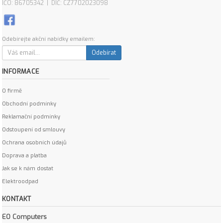
IČO: 86705342 | DIČ: CZ7702023098
Odebírejte akční nabídky emailem:
Odebírat
INFORMACE
O firmě
Obchodní podmínky
Reklamační podmínky
Odstoupení od smlouvy
Ochrana osobních údajů
Doprava a platba
Jak se k nám dostat
Elektroodpad
KONTAKT
EO Computers