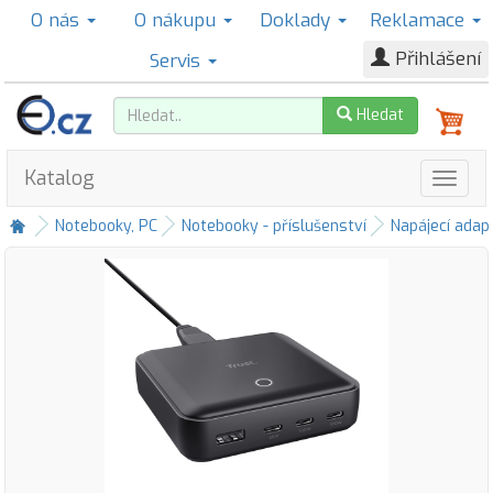
O nás
O nákupu
Doklady
Reklamace
Přihlášení
Servis
Hledat
Katalog
Notebooky, PC
Notebooky - příslušenství
Napájecí adap