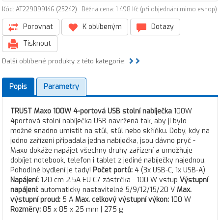
Kód: AT229099146 (25242)
Běžná cena: 1 498 Kč (při objednání mimo eshop)
Porovnat
K oblíbeným
Dotazy
Tisknout
Další oblíbené produkty z této kategorie:
Popis
Parametry
TRUST Maxo 100W 4-portová USB stolní nabíječka
100W
4portová stolní nabíječka USB navržená tak, aby ji bylo
možné snadno umístit na stůl, stůl nebo skříňku. Doby, kdy na
jedno zařízení připadala jedna nabíječka, jsou dávno pryč -
Maxo dokáže napájet všechny druhy zařízení a umožňuje
dobíjet notebook, telefon i tablet z jediné nabíječky najednou.
Pohodlné bydlení je tady!
Počet portů:
4 (3x USB-C, 1x USB-A)
Napájení:
120 cm 2.5A EU C7 zástrčka - 100 W vstup
Výstupní
napájení:
automaticky nastavitelné 5/9/12/15/20 V
Max.
výstupní proud:
5 A
Max. celkový výstupní výkon:
100 W
Rozměry:
85 x 85 x 25 mm | 275 g