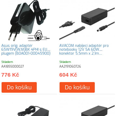
Asus orig. adaptér
AVACOM nabíjecí adaptér pro
65W19V(W.M)BK 4PHI s EU
notebooky 12V 5A 60W
plugem (B0A001-00045900)
konektor 5,5mm x 2,1m…
Skladem
Skladem
AA1855000027
AA2191060726
776 Kč
604 Kč
Do košíku
Do košíku