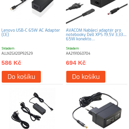
Lenovo USB-C 65W AC Adapter
AVACOM Nabíjecí adaptér pro
(CE)
notebooky Dell XPS 19,5V 3,33A
65W konekto…
Skladem
Skladem
ALLNZGX20P92529
AA2191060704
586 Kč
694 Kč
Do košíku
Do košíku