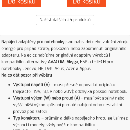
Do košíku
Do košíku
Načíst dalších
24
produktů
Napájecí adaptéry pro notebooky
jsou náhradní nebo záložní zdroje
energie pro případ ztráty, poškození nebo zapomenutí originálního
adaptéru. Na eo.cz nabízíme originální adaptéry výrobců i
kompatibilní alternativy
AVACOM
,
Akyga
,
FSP
a
C-TECH
pro
notebooky Lenovo, HP, Dell, Asus, Acer a Apple.
Na co dát pozor při výběru
Výstupní napětí (V)
– musí přesně odpovídat originálu
(nejčastěji 19V, 19,5V nebo 20V); odchylka poškodí notebook.
Výstupní výkon (W) nebo proud (A)
– musí být stejný nebo
vyšší; nižší výkon způsobí pomalé nabíjení nebo nestabilní
provoz pod zátěží.
Typ konektoru
– průměr a délka napájecího hrotu se liší mezi
výrobci i modely; vždy ověřte kompatibilitu.