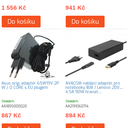
1 556 Kč
941 Kč
Do košíku
Do košíku
Asus orig. adaptér 65W19V 2P
AVACOM nabíjecí adaptér pro
W / O CORE s EU plugem
notebooky IBM / Lenovo 20V
4,5A 90W hranat…
Skladem
Skladem
AA1855000020
AA2191060714
867 Kč
894 Kč