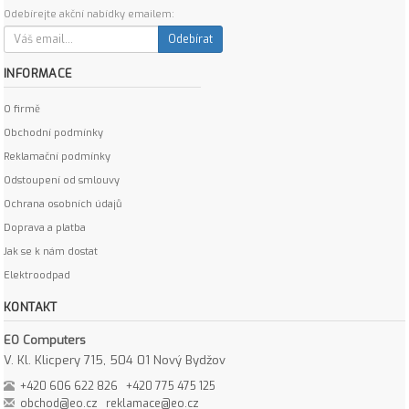
Odebírejte akční nabídky emailem:
Odebírat
INFORMACE
O firmě
Obchodní podmínky
Reklamační podmínky
Odstoupení od smlouvy
Ochrana osobních údajů
Doprava a platba
Jak se k nám dostat
Elektroodpad
KONTAKT
EO Computers
V. Kl. Klicpery 715, 504 01 Nový Bydžov
+420 606 622 826
+420 775 475 125
obchod@eo.cz
reklamace@eo.cz