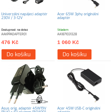
Univerzální napájecí adaptér
Acer 65W 3phy originální
230V / 3-12V
adaptér
Dostupnost: na dotaz
Skladem
AAKPPADAPTER01
AA1871031328
476 Kč
1 060 Kč
Do košíku
Do košíku
Asus orig. adaptér 45W19V
Acer 45W USB-C originální