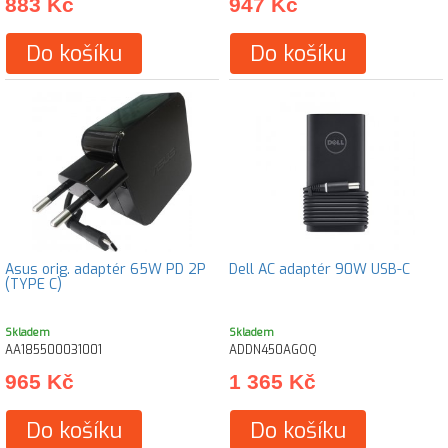
883 Kč
947 Kč
Do košíku
Do košíku
Asus orig. adaptér 65W PD 2P
Dell AC adaptér 90W USB-C
(TYPE C)
Skladem
Skladem
AA185500031001
ADDN450AGOQ
965 Kč
1 365 Kč
Do košíku
Do košíku