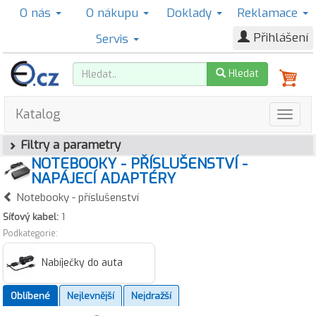
O nás
O nákupu
Doklady
Reklamace
Přihlášení
Servis
Hledat
Katalog
Filtry a parametry
NOTEBOOKY - PŘÍSLUŠENSTVÍ -
NAPÁJECÍ ADAPTÉRY
Notebooky - příslušenství
Síťový kabel:
1
Podkategorie:
Nabíječky do auta
Oblíbené
Nejlevnější
Nejdražší