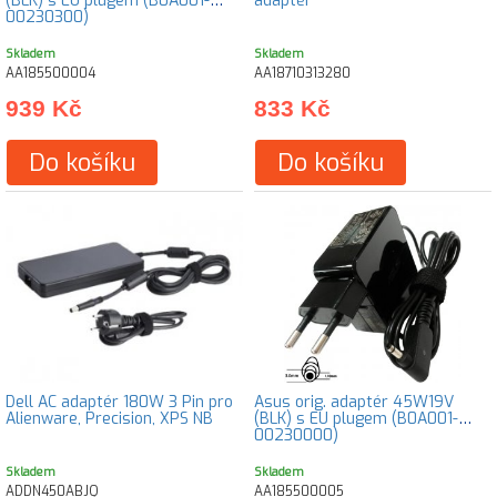
(BLK) s EU plugem (B0A001-
adaptér
00230300)
Skladem
Skladem
AA185500004
AA18710313280
939 Kč
833 Kč
Do košíku
Do košíku
Dell AC adaptér 180W 3 Pin pro
Asus orig. adaptér 45W19V
Alienware, Precision, XPS NB
(BLK) s EU plugem (B0A001-
00230000)
Skladem
Skladem
ADDN450ABJQ
AA185500005