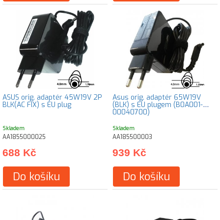
ASUS orig. adaptér 45W19V 2P
Asus orig. adaptér 65W19V
BLK(AC FIX) s EU plug
(BLK) s EU plugem (B0A001-
00040700)
Skladem
Skladem
AA1855000025
AA185500003
688 Kč
939 Kč
Do košíku
Do košíku