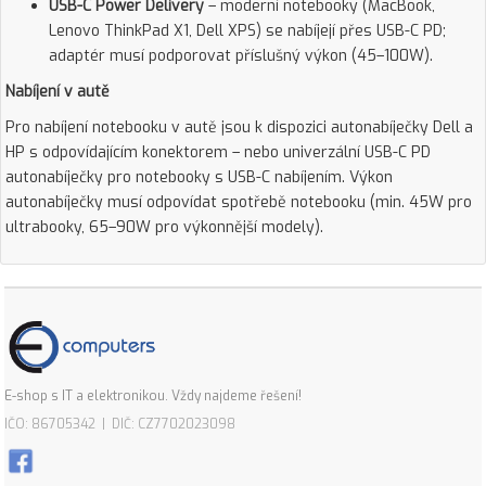
USB-C Power Delivery
– moderní notebooky (MacBook,
Lenovo ThinkPad X1, Dell XPS) se nabíjejí přes USB-C PD;
adaptér musí podporovat příslušný výkon (45–100W).
Nabíjení v autě
Pro nabíjení notebooku v autě jsou k dispozici autonabíječky Dell a
HP s odpovídajícím konektorem – nebo univerzální USB-C PD
autonabíječky pro notebooky s USB-C nabíjením. Výkon
autonabíječky musí odpovídat spotřebě notebooku (min. 45W pro
ultrabooky, 65–90W pro výkonnější modely).
E-shop s IT a elektronikou. Vždy najdeme řešení!
IČO: 86705342 | DIČ: CZ7702023098