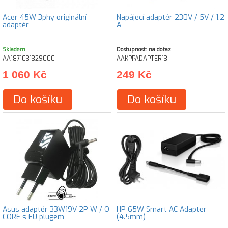
Acer 45W 3phy originální
Napájecí adaptér 230V / 5V / 1.2
adaptér
A
Skladem
Dostupnost: na dotaz
AA1871031329000
AAKPPADAPTER13
1 060 Kč
249 Kč
Do košíku
Do košíku
Asus adaptér 33W19V 2P W / O
HP 65W Smart AC Adapter
CORE s EU plugem
(4.5mm)