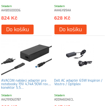
Skladem
Skladem
AA185500006
AHH6Y89AA
824 Kč
628 Kč
Do košíku
Do košíku
AVACOM nabíjecí adaptér pro
Dell AC adaptér 65W Inspiron /
notebooky 19V 4,74A 90W rovný
Vostro / Optiplex
konektor 5,5…
Skladem
Skladem
AA2191060787
ADDN450AECL