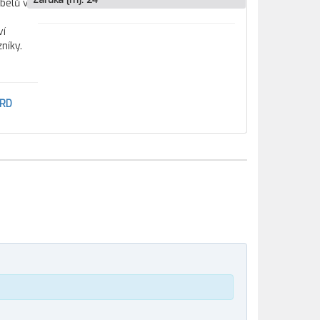
belů v
ví
níky.
ORD