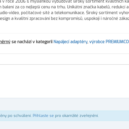
 v roce 2006 s myšlenkou vybudovat široký sortiment kvalitních ka
balení za co nejlepší cenu na trhu. Unikátní značka kabelů, redukcí a
audio-video, počítačové sítě a telekomunikace. Široký sortiment vyho
 design a kvalitní zpracování bez kompromisů, uspokojí i náročné zákaz
směrný
se nachází v kategorii
Napájecí adaptéry
,
výrobce PREMIUMC
něny po schválení.
Přihlaste se
pro okamžité zveřejnění.