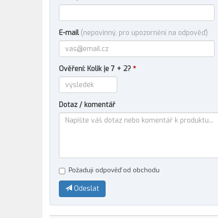
E-mail
(nepovinný, pro upozornění na odpověď)
Ověření: Kolik je 7 + 2?
*
Dotaz / komentář
Požaduji odpověď od obchodu
Odeslat