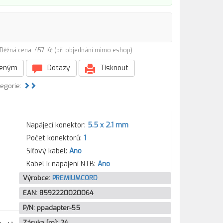
Běžná cena: 457 Kč (při objednání mimo eshop)
beným
Dotazy
Tisknout
tegorie:
Napájecí konektor:
5.5 x 2.1 mm
Počet konektorů:
1
Síťový kabel:
Ano
Kabel k napájení NTB:
Ano
Výrobce:
PREMIUMCORD
EAN:
8592220020064
P/N:
ppadapter-55
Záruka [m]:
24