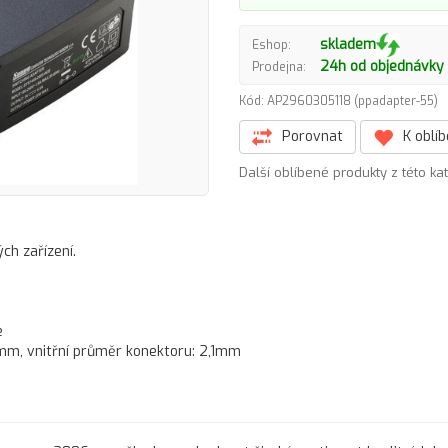
skladem
Eshop:
24h od objednávky
Prodejna:
Kód: AP2960305118 (ppadapter-55)
Porovnat
K oblí
Další oblíbené produkty z této ka
ch zařízení.
e
5mm, vnitřní průměr konektoru: 2,1mm