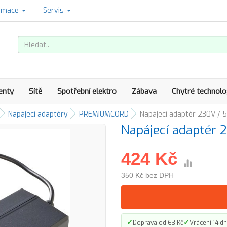
amace
Servis
enty
Sítě
Spotřební elektro
Zábava
Chytré technolo
Napájecí adaptéry
PREMIUMCORD
Napájecí adaptér 230V / 
Napájecí adaptér 
424 Kč
350 Kč bez DPH
✓
✓
Doprava od 63 Kč
Vrácení 14 dn