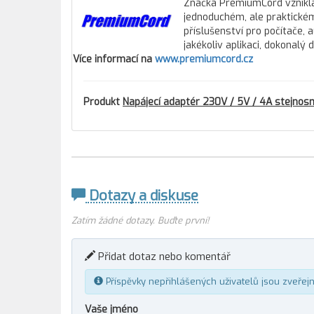
Značka PremiumCord vznikla
jednoduchém, ale praktickém 
příslušenství pro počítače, 
jakékoliv aplikaci, dokonalý
Více informací na
www.premiumcord.cz
Produkt
Napájecí adaptér 230V / 5V / 4A stejno
Dotazy a diskuse
Zatím žádné dotazy. Buďte první!
Přidat dotaz nebo komentář
Příspěvky nepřihlášených uživatelů jsou zveřej
Vaše jméno