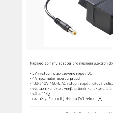
Napájecí spínaný adaptér pro napájení elektronický
- 5V výstupní stabilizované napětí DC
- 4A maximální napájecí proud
- 100-240V / 50Hz AC vstupní napětí, síťová vidlic
- výstupní konektor: vnější průměr konektoru: 5,
- váha: 143g
- rozměry: 75mm (L), 34mm (W), 43mm (H)