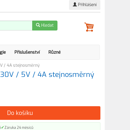
Přihlášení
Hledat
gie
Příslušenství
Různé
5V / 4A stejnosměrný
230V / 5V / 4A stejnosměrný
Do košíku
✓
í
Záruka 24 měsíců