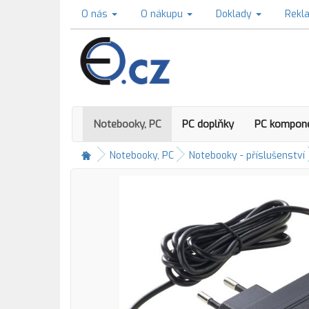
O nás
O nákupu
Doklady
Rekl
Notebooky, PC
PC doplňky
PC kompon
Notebooky, PC
Notebooky - příslušenství