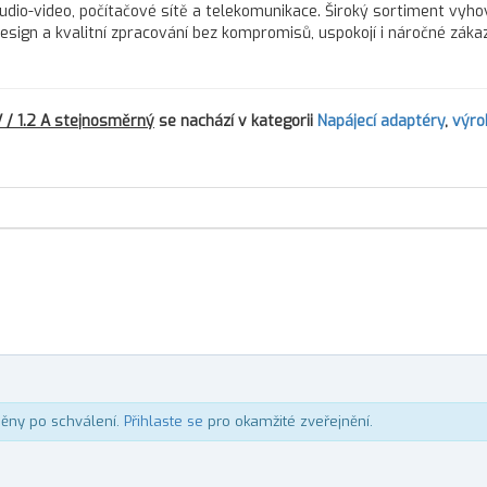
audio-video, počítačové sítě a telekomunikace. Široký sortiment vyho
 design a kvalitní zpracování bez kompromisů, uspokojí i náročné zákaz
 / 1.2 A stejnosměrný
se nachází v kategorii
Napájecí adaptéry
,
výro
něny po schválení.
Přihlaste se
pro okamžité zveřejnění.