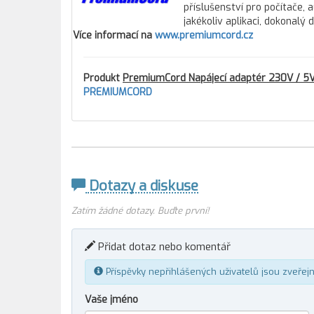
příslušenství pro počítače, 
jakékoliv aplikaci, dokonalý
Více informací na
www.premiumcord.cz
Produkt
PremiumCord Napájecí adaptér 230V / 5V
PREMIUMCORD
Dotazy a diskuse
Zatím žádné dotazy. Buďte první!
Přidat dotaz nebo komentář
Příspěvky nepřihlášených uživatelů jsou zveřej
Vaše jméno