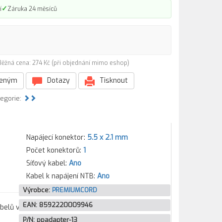
✓
í
Záruka 24 měsíců
Běžná cena: 274 Kč (při objednání mimo eshop)
beným
Dotazy
Tisknout
tegorie:
Napájecí konektor:
5.5 x 2.1 mm
Počet konektorů:
1
Síťový kabel:
Ano
Kabel k napájení NTB:
Ano
Výrobce:
PREMIUMCORD
EAN:
8592220009946
belů v
P/N:
ppadapter-13