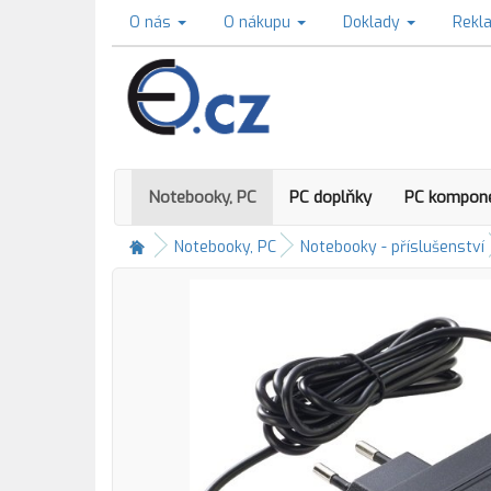
O nás
O nákupu
Doklady
Rekl
Notebooky, PC
PC doplňky
PC kompon
Notebooky, PC
Notebooky - příslušenství