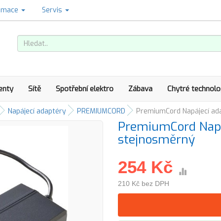
amace
Servis
enty
Sítě
Spotřební elektro
Zábava
Chytré technolo
Napájecí adaptéry
PREMIUMCORD
PremiumCord Napájecí ada
PremiumCord Napáj
stejnosměrný
254 Kč
210 Kč bez DPH