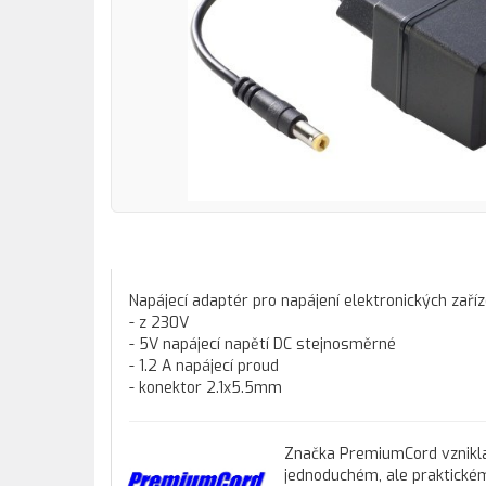
Napájecí adaptér pro napájení elektronických zaříz
- z 230V
- 5V napájecí napětí DC stejnosměrné
- 1.2 A napájecí proud
- konektor 2.1x5.5mm
Značka PremiumCord vznikla
jednoduchém, ale praktickém 