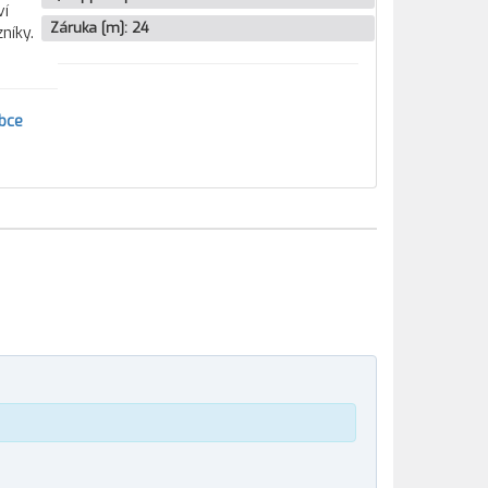
ví
Záruka [m]:
24
níky.
bce