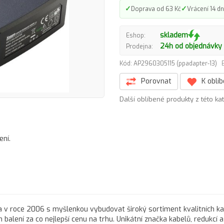
✓
✓
Doprava od 63 Kč
Vrácení 14 dn
skladem
Eshop:
24h od objednávky
Prodejna:
Kód: AP2960305115 (ppadapter-13)
Porovnat
K oblí
Další oblíbené produkty z této ka
ení.
 v roce 2006 s myšlenkou vybudovat široký sortiment kvalitních ka
balení za co nejlepší cenu na trhu. Unikátní značka kabelů, redukcí a